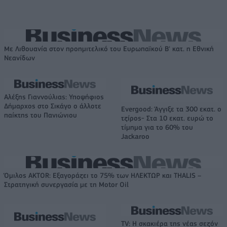
Με Λιθουανία στον προημιτελικό του Ευρωπαϊκού Β' κατ. η Εθνική
Νεανίδων
Αλέξης Γιαννούλιας: Υποψήφιος
Δήμαρχος στο Σικάγο ο άλλοτε
Evergood: Άγγιξε τα 300 εκατ. ο
παίκτης του Πανιώνιου
τζίρος- Στα 10 εκατ. ευρώ το
τίμημα για το 60% του
Jackaroo
Όμιλος AKTOR: Εξαγοράζει το 75% των ΗΛΕΚΤΩΡ και THALIS –
Στρατηγική συνεργασία με τη Motor Oil
TV: Η σκακιέρα της νέας σεζόν