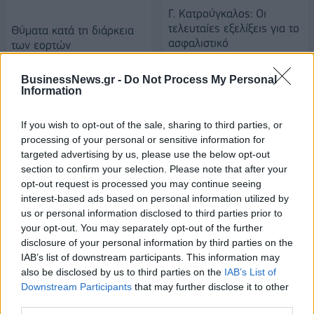
Γ. Κατρούγκαλος: Οι
τελευταίες εξελίξεις για το
Θύματα κατά τη διάρκεια
ασφαλιστικό
των εορτών
επιχειρηματίες σε Ρόδο &
04/01/2016 - 02:00
Κω
BusinessNews.gr -
Do Not Process My Personal
Information
04/01/2016 - 02:00
If you wish to opt-out of the sale, sharing to third parties, or
processing of your personal or sensitive information for
targeted advertising by us, please use the below opt-out
section to confirm your selection. Please note that after your
opt-out request is processed you may continue seeing
interest-based ads based on personal information utilized by
us or personal information disclosed to third parties prior to
your opt-out. You may separately opt-out of the further
disclosure of your personal information by third parties on the
IAB’s list of downstream participants. This information may
also be disclosed by us to third parties on the
IAB’s List of
Downstream Participants
that may further disclose it to other
ΡΟΗ ΕΙΔΗΣΕΩΝ
third parties.