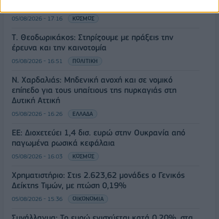
θέσεις εργασίας
05/08/2026 - 17:16
ΚΟΣΜΟΣ
Τ. Θεοδωρικάκος: Στηρίζουμε με πράξεις την
έρευνα και την καινοτομία
05/08/2026 - 16:51
ΠΟΛΙΤΙΚΗ
Ν. Χαρδαλιάς: Μηδενική ανοχή και σε νομικό
επίπεδο για τους υπαίτιους της πυρκαγιάς στη
Δυτική Αττική
05/08/2026 - 16:26
ΕΛΛΑΔΑ
ΕΕ: Διοχετεύει 1,4 δισ. ευρώ στην Ουκρανία από
παγωμένα ρωσικά κεφάλαια
05/08/2026 - 16:03
ΚΟΣΜΟΣ
Χρηματιστήριο: Στις 2.623,62 μονάδες ο Γενικός
Δείκτης Τιμών, με πτώση 0,19%
05/08/2026 - 15:36
ΟΙΚΟΝΟΜΙΑ
Συνάλλαγμα: Το ευρώ ενισχύεται κατά 0,20%, στα