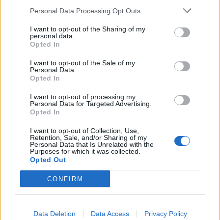
Personal Data Processing Opt Outs
Χρηματιστήριο: Πτώση κατά 0,18%, στα 315,71
I want to opt-out of the Sharing of my
εκατ. ευρώ ο τζίρος
personal data.
Opted In
05/08/2026 - 18:27
ΟΙΚΟΝΟΜΙΑ
I want to opt-out of the Sale of my
Είσοδος της γαλλικής Meridiam στην ηλεκτρική
Personal Data.
διασύνδεση Ελλάδας – Κύπρου
Opted In
05/08/2026 - 18:06
ΕΠΙΧΕΙΡΗΣΕΙΣ
I want to opt-out of processing my
Personal Data for Targeted Advertising.
ΔΕΗ: Ισχυρή ανάπτυξη στο α΄ εξάμηνο 2026 με
Opted In
προσαρμοσμένο EBITDA στα 1,2 δισ. ευρώ
I want to opt-out of Collection, Use,
05/08/2026 - 17:51
ΕΝΕΡΓΕΙΑ
Retention, Sale, and/or Sharing of my
Personal Data that Is Unrelated with the
Όμιλος AKTOR: Εξαγοράζει το 75% των ΗΛΕΚΤΩΡ
Purposes for which it was collected.
Opted Out
και THALIS – Στρατηγική συνεργασία με τη Motor
Oil
CONFIRM
05/08/2026 - 17:39
ΕΠΙΧΕΙΡΗΣΕΙΣ
ΗΠΑ: Επιβράδυνση των προσλήψεων στον ιδιωτικό
τομέα τον Ιούλιο - Δημιουργήθηκαν μόνο 44.000
Data Deletion
Data Access
Privacy Policy