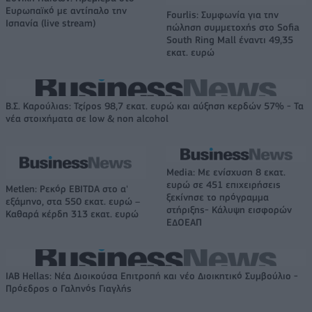
Ευρωπαϊκό με αντίπαλο την
Fourlis: Συμφωνία για την
Ισπανία (live stream)
πώληση συμμετοχής στο Sofia
South Ring Mall έναντι 49,35
εκατ. ευρώ
Β.Σ. Καρούλιας: Τζίρος 98,7 εκατ. ευρώ και αύξηση κερδών 57% - Τα
νέα στοιχήματα σε low & non alcohol
Media: Με ενίσχυση 8 εκατ.
ευρώ σε 451 επιχειρήσεις
Metlen: Ρεκόρ EBITDA στο α'
ξεκίνησε το πρόγραμμα
εξάμηνο, στα 550 εκατ. ευρώ –
στήριξης- Κάλυψη εισφορών
Καθαρά κέρδη 313 εκατ. ευρώ
ΕΔΟΕΑΠ
IAB Hellas: Νέα Διοικούσα Επιτροπή και νέο Διοικητικό Συμβούλιο -
Πρόεδρος ο Γαληνός Γιαγλής