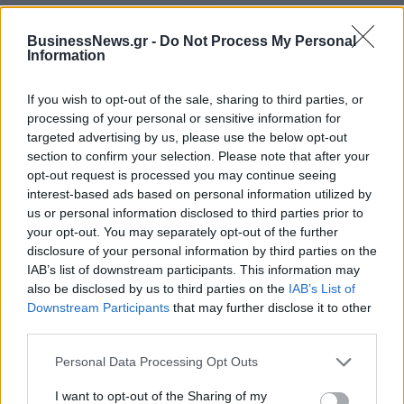
Ειδικό Χωροταξικό Πλαίσιο για
HELLENiQ ENERGY: Κέρδη 393
τον Τουρισμό: Στρατηγικό
εκατ. ευρώ στο α' εξάμηνο –
BusinessNews.gr -
Do Not Process My Personal
εργαλείο για βιώσιμη
Στα 734 εκατ. ευρώ τα EBITDA
Information
τουριστική ανάπτυξη
If you wish to opt-out of the sale, sharing to third parties, or
processing of your personal or sensitive information for
Η Chery επενδύει 75 εκατ. δολάρια στην KG Mobility
targeted advertising by us, please use the below opt-out
section to confirm your selection. Please note that after your
opt-out request is processed you may continue seeing
interest-based ads based on personal information utilized by
Το FIAT 500 Hybrid τώρα από
Ατρόμητος και Novibet
us or personal information disclosed to third parties prior to
18.990 ευρώ
συνεχίζουν μαζί: Ανανέωση της
your opt-out. You may separately opt-out of the further
συνεργασίας τους μέχρι το
disclosure of your personal information by third parties on the
2028
IAB’s list of downstream participants. This information may
also be disclosed by us to third parties on the
IAB’s List of
Downstream Participants
that may further disclose it to other
18η συνεχόμενη χρονιά για τον ΟΤΕ στη διεθνή σειρά δεικτών
third parties.
FTSE4Good
Personal Data Processing Opt Outs
I want to opt-out of the Sharing of my