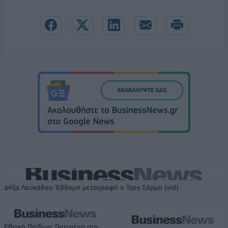
Δόξα Λευκάδας: Έβδομη μεταγραφή ο Τζος Σάρμα (vid)
Εθνική Παίδων: Πρεμιέρα στο