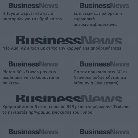
Η Toyota φέρνει νέα γενιά
Σε κινεζική… πολιορκία η
μπαταριών για τα υβριδικά της
ευρωπαϊκή
αυτοκινητοβιομηχανία
Νέο Audi A2 e-tron με στόχο την κορυφή της αποδοτικότητας
Platon BC: «Στόχος μας στις
Για την πρόκριση στις "4" οι
ακαδημίες να εξελίσσονται οι
Νεάνιδες απόψε κόντρα στη
παίκτες»
Λιθουανία (live stream)
Χρηματοδότηση 8 εκατ. ευρώ σε 843 μέσα ενημέρωσης- Ξεκίνησε
το πενταετές πρόγραμμα ενίσχυσης του Τύπου