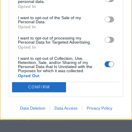
Alpha Bank: Για πρώτη φορά το Αρχαίο Θέατρο Επιδαύρου άνοιξε τις
personal data.
πύλες του σε όλους
Opted In
I want to opt-out of the Sale of my
Personal Data.
Opted In
I want to opt-out of processing my
ΠΕΡΙΣΣΌΤΕΡΑ ΣΕ ΑΥΤΉ ΤΗΝ ΚΑΤΗΓΟΡΊΑ
Personal Data for Targeted Advertising.
Opted In
I want to opt-out of Collection, Use,
Retention, Sale, and/or Sharing of my
Personal Data that Is Unrelated with the
Purposes for which it was collected.
Opted Out
CONFIRM
Μεταβιβάσεις ακινήτων: Τα
Καραγιάννης:
170 εκατ. ευρώ αγγίζουν
Δημοπρατήσαμε έργα 14
Data Deletion
Data Access
Privacy Policy
τα φορολογικά έσοδα
δισ. ευρώ
15/05/2023 - 07:39
14/05/2023 - 17:45