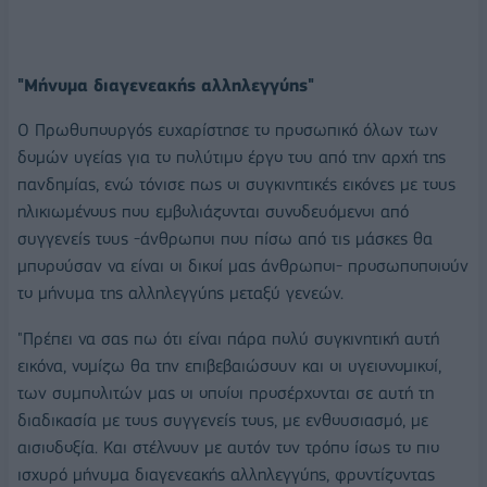
"Μήνυμα διαγενεακής αλληλεγγύης"
Ο Πρωθυπουργός ευχαρίστησε το προσωπικό όλων των
δομών υγείας για το πολύτιμο έργο του από την αρχή της
πανδημίας, ενώ τόνισε πως οι συγκινητικές εικόνες με τους
ηλικιωμένους που εμβολιάζονται συνοδευόμενοι από
συγγενείς τους -άνθρωποι που πίσω από τις μάσκες θα
μπορούσαν να είναι οι δικοί μας άνθρωποι- προσωποποιούν
το μήνυμα της αλληλεγγύης μεταξύ γενεών.
"Πρέπει να σας πω ότι είναι πάρα πολύ συγκινητική αυτή
εικόνα, νομίζω θα την επιβεβαιώσουν και οι υγειονομικοί,
των συμπολιτών μας οι οποίοι προσέρχονται σε αυτή τη
διαδικασία με τους συγγενείς τους, με ενθουσιασμό, με
αισιοδοξία. Και στέλνουν με αυτόν τον τρόπο ίσως το πιο
ισχυρό μήνυμα διαγενεακής αλληλεγγύης, φροντίζοντας