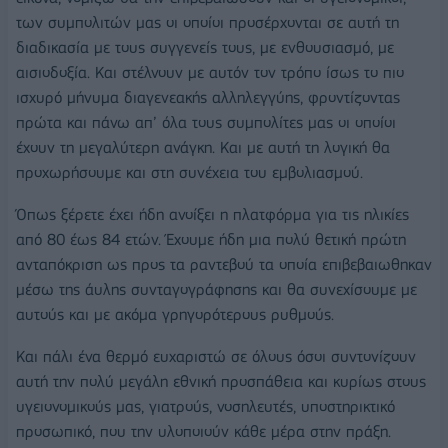
των συμπολιτών μας οι οποίοι προσέρχονται σε αυτή τη
διαδικασία με τους συγγενείς τους, με ενθουσιασμό, με
αισιοδοξία. Και στέλνουν με αυτόν τον τρόπο ίσως το πιο
ισχυρό μήνυμα διαγενεακής αλληλεγγύης, φροντίζοντας
πρώτα και πάνω απ’ όλα τους συμπολίτες μας οι οποίοι
έχουν τη μεγαλύτερη ανάγκη. Και με αυτή τη λογική θα
προχωρήσουμε και στη συνέχεια του εμβολιασμού.
Όπως ξέρετε έχει ήδη ανοίξει η πλατφόρμα για τις ηλικίες
από 80 έως 84 ετών. Έχουμε ήδη μια πολύ θετική πρώτη
ανταπόκριση ως προς τα ραντεβού τα οποία επιβεβαιωθηκαν
μέσω της άυλης συνταγογράφησης και θα συνεχίσουμε με
αυτούς και με ακόμα γρηγορότερους ρυθμούς.
Και πάλι ένα θερμό ευχαριστώ σε όλους όσοι συντονίζουν
αυτή την πολύ μεγάλη εθνική προσπάθεια και κυρίως στους
υγειονομικούς μας, γιατρούς, νοσηλευτές, υποστηρικτικό
προσωπικό, που την υλοποιούν κάθε μέρα στην πράξη.