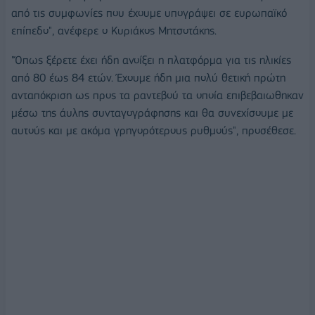
από τις συμφωνίες που έχουμε υπογράψει σε ευρωπαϊκό
επίπεδο", ανέφερε ο Κυριάκος Μητσοτάκης.
"Όπως ξέρετε έχει ήδη ανοίξει η πλατφόρμα για τις ηλικίες
από 80 έως 84 ετών. Έχουμε ήδη μια πολύ θετική πρώτη
ανταπόκριση ως προς τα ραντεβού τα οποία επιβεβαιωθηκαν
μέσω της άυλης συνταγογράφησης και θα συνεχίσουμε με
αυτούς και με ακόμα γρηγορότερους ρυθμούς", προσέθεσε.