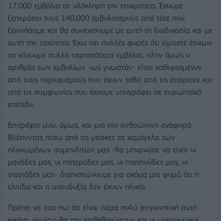
17.000 εμβόλια σε ολόκληρη την επικράτεια. Έχουμε
ξεπεράσει τους 140.000 εμβολιασμούς από τότε που
ξεκινήσαμε και θα συνεχίσουμε με αυτή τη διαδικασία και με
αυτή την ταχύτητα. Έχω πει πολλές φορές ότι είμαστε έτοιμοι
να κάνουμε πολλά περισσότερα εμβόλια, πλην όμως ο
αριθμός των εμβολίων -ως γνωστόν- είναι καθορισμένος
από τους περιορισμούς που έχουν τεθεί από τις εταιρείες και
από τις συμφωνίες που έχουμε υπογράψει σε ευρωπαϊκό
επίπεδο.
Επιτρέψτε μου, όμως, και μια πιο ανθρώπινη αναφορά.
Βλέποντας πίσω από τις μάσκες τα χαμόγελα των
ηλικιωμένων συμπολιτών μας -θα μπορούσε να είναι οι
μανάδες μας, οι πατεράδες μας, οι παππούδες μας, οι
γιαγιάδες μας- διαπιστώνουμε για ακόμα μια φορά ότι η
ελπίδα και η αισιοδοξία δεν έχουν ηλικία.
Πρέπει να σας πω ότι είναι πάρα πολύ συγκινητική αυτή
εικόνα, νομίζω θα την επιβεβαιώσουν και οι υγειονομικοί,