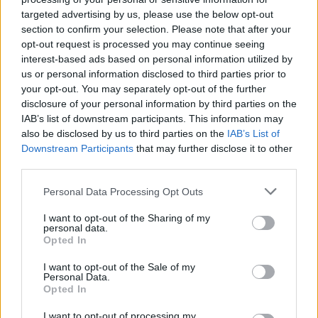
targeted advertising by us, please use the below opt-out
section to confirm your selection. Please note that after your
opt-out request is processed you may continue seeing
interest-based ads based on personal information utilized by
us or personal information disclosed to third parties prior to
your opt-out. You may separately opt-out of the further
Live στις 21:00, ο προημιτελικός της Εθνικής Νεανίδων κόντρα στη
disclosure of your personal information by third parties on the
Λιθουανία
IAB’s list of downstream participants. This information may
also be disclosed by us to third parties on the
IAB’s List of
Downstream Participants
that may further disclose it to other
Ευρωπαϊκό Κορασίδων: Άνετη
third parties.
νίκη της Ελλάδας στην
Fourlis: Συμφωνία για την
πρεμιέρα, 78-36 την Ιρλανδία
πώληση συμμετοχής στο Sofia
Personal Data Processing Opt Outs
South Ring Mall έναντι 49,35
εκατ. ευρώ
I want to opt-out of the Sharing of my
personal data.
Opted In
I want to opt-out of the Sale of my
Β.Σ. Καρούλιας: Τζίρος 98,7 εκατ. ευρώ και αύξηση κερδών 57% - Τα
Personal Data.
νέα στοιχήματα σε low & non alcohol
Opted In
I want to opt-out of processing my