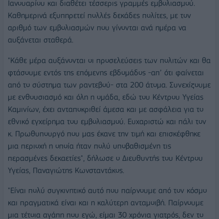
Ιανουαρίου και διαθέτει τέσσερις γραμμές εμβολιασμού.
Καθημερινά εξυπηρετεί πολλές δεκάδες πολίτες, με τον
αριθμό των εμβολιασμών που γίνονται ανά ημέρα να
αυξάνεται σταθερά.
"Κάθε μέρα αυξάνονται οι προσελεύσεις των πολιτών και θα
φτάσουμε εντός της επόμενης εβδομάδος -απ’ ότι φαίνεται
από το σύστημα των ραντεβού- στα 200 άτομα. Συνεχίζουμε
με ενθουσιασμό και όλη η ομάδα, εδώ του Κέντρου Υγείας
Καμινίων, έχει ανταποκριθεί άμεσα και με ασφάλεια για το
εθνικό εγχείρημα του εμβολιασμού. Ευχαριστώ και πάλι τον
κ. Πρωθυπουργό που μας έκανε την τιμή και επισκέφθηκε
μια περιοχή η οποία ήταν πολύ υποβαθισμένη τις
περασμένες δεκαετίες", δήλωσε ο Διευθυντής του Κέντρου
Υγείας, Παναγιώτης Κωνσταντάκος.
"Είναι πολύ συγκινητικό αυτό που παίρνουμε από τον κόσμο
και πραγματικά είναι και η καλύτερη ανταμοιβή. Παίρνουμε
μια τέτοια αγάπη που εγώ, είμαι 30 χρόνια γιατρός, δεν το