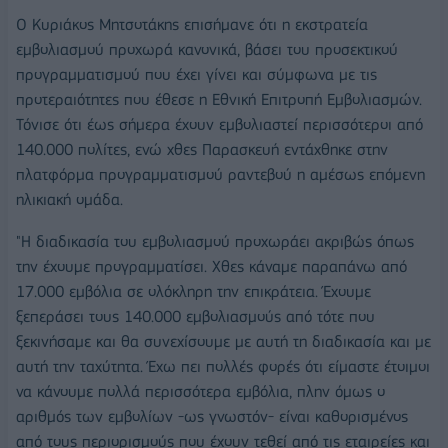
Ο Κυριάκος Μητσοτάκης επισήμανε ότι η εκστρατεία
εμβολιασμού προχωρά κανονικά, βάσει του προσεκτικού
προγραμματισμού που έχει γίνει και σύμφωνα με τις
προτεραιότητες που έθεσε η Εθνική Επιτροπή Εμβολιασμών.
Τόνισε ότι έως σήμερα έχουν εμβολιαστεί περισσότεροι από
140.000 πολίτες, ενώ χθες Παρασκευή εντάχθηκε στην
πλατφόρμα προγραμματισμού ραντεβού η αμέσως επόμενη
ηλικιακή ομάδα.
"Η διαδικασία του εμβολιασμού προχωράει ακριβώς όπως
την έχουμε προγραμματίσει. Χθες κάναμε παραπάνω από
17.000 εμβόλια σε ολόκληρη την επικράτεια. Έχουμε
ξεπεράσει τους 140.000 εμβολιασμούς από τότε που
ξεκινήσαμε και θα συνεχίσουμε με αυτή τη διαδικασία και με
αυτή την ταχύτητα. Έχω πει πολλές φορές ότι είμαστε έτοιμοι
να κάνουμε πολλά περισσότερα εμβόλια, πλην όμως ο
αριθμός των εμβολίων -ως γνωστόν- είναι καθορισμένος
από τους περιορισμούς που έχουν τεθεί από τις εταιρείες και