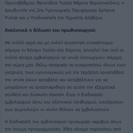
Πρωτοβάθμιας Φροντίδας Υγείας Μάριος Θεμιστοκλέους, ο
Διευθυντής της 2ης Υγειονομικής Περιφέρειας Χρήστος
Ροϊλός και ο Υποδιοικητής της Περικλής Αλεβίζος.
Αναλυτικά η δήλωση του πρωθυπουργού:
Με πολλή χαρά και με πολλή συγκίνηση επισκέπτομαι
σήμερα το Κέντρο Υγείας στα Καμίνια, αποτελεί ένα από τα
πολλά κέντρα εμβολιασμού τα οποία λειτουργούν σήμερα
στη χώρα μας. Θέλω καταρχάς να ευχαριστήσω όλους τους
γιατρούς, τους υγειονομικούς για την τεράστια προσπάθεια
την οποία έχουν καταβάλει και καταβάλλουν για να
μπορέσουν να ανταποκριθούν σε αυτήν την εξαιρετικά
σύνθετη και δύσκολη άσκηση. Είναι η διαδικασία
εμβολιασμού όλου του ελληνικού πληθυσμού, τουλάχιστον
των συμπολιτών οι οποίοι θέλουν να εμβολιαστούν.
Η διαδικασία του εμβολιασμού προχωράει ακριβώς όπως
την έχουμε προγραμματίσει. Χθες κάναμε παραπάνω από