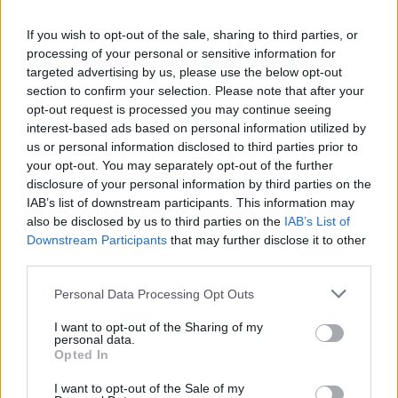
If you wish to opt-out of the sale, sharing to third parties, or
Η Chery επενδύει 75 εκατ. δολάρια στην KG Mobility
processing of your personal or sensitive information for
targeted advertising by us, please use the below opt-out
section to confirm your selection. Please note that after your
opt-out request is processed you may continue seeing
Το FIAT 500 Hybrid τώρα από
Ατρόμητος και Novibet
interest-based ads based on personal information utilized by
18.990 ευρώ
συνεχίζουν μαζί: Ανανέωση της
συνεργασίας τους μέχρι το
us or personal information disclosed to third parties prior to
2028
your opt-out. You may separately opt-out of the further
disclosure of your personal information by third parties on the
IAB’s list of downstream participants. This information may
also be disclosed by us to third parties on the
IAB’s List of
18η συνεχόμενη χρονιά για τον ΟΤΕ στη διεθνή σειρά δεικτών
Downstream Participants
that may further disclose it to other
FTSE4Good
third parties.
Personal Data Processing Opt Outs
Alpha Bank: Για πρώτη φορά το Αρχαίο Θέατρο Επιδαύρου άνοιξε τις
I want to opt-out of the Sharing of my
πύλες του σε όλους
personal data.
Opted In
I want to opt-out of the Sale of my