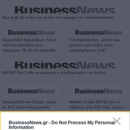
Νέο Audi A2 e-tron με στόχο την κορυφή της αποδοτικότητας
Ευρωπαϊκό Κορασίδων: Άνετη
Γιαννακόπουλος: «Όταν σου
νίκη της Ελλάδας στην
ρίχνουν μια πέτρα, τους
πρεμιέρα, 78-36 την Ιρλανδία
καταστρέφεις» (vid)
ΕΛΣΤΑΤ: Στο 3,4% υποχώρησε ο πληθωρισμός τον Ιούλιο
Χρηματοδότηση 8 εκατ. ευρώ
Metlen: Ρεκόρ EBITDA στο α'
σε 843 μέσα ενημέρωσης-
εξάμηνο, στα 550 εκατ. ευρώ –
Ξεκίνησε το πενταετές
Καθαρά κέρδη 313 εκατ. ευρώ
πρόγραμμα ενίσχυσης του
BusinessNews.gr -
Do Not Process My Personal
Τύπου
Information