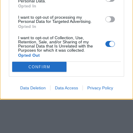
Personal Data.
Opted In
ΠΕΡΙΣΣΌΤΕΡΑ ΣΕ ΑΥΤΉ ΤΗΝ ΚΑΤΗΓΟΡΊΑ
I want to opt-out of processing my
Personal Data for Targeted Advertising.
Opted In
I want to opt-out of Collection, Use,
Retention, Sale, and/or Sharing of my
Personal Data that Is Unrelated with the
Purposes for which it was collected.
Opted Out
ΕΤΕπ: Δάνειο στην Εγνατία
Οδό με χρηματοδότηση
Εργαζόμενοι-Επιχειρήσεις:
CONFIRM
50%
Έρχονται νέα μέτρα
στήριξης-Τι θα
30/11/2020 - 13:07
περιλαμβάνουν
Data Deletion
Data Access
Privacy Policy
30/11/2020 - 15:23