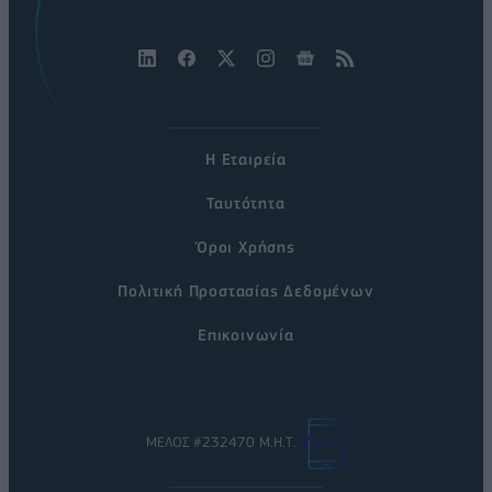
Η Εταιρεία
Ταυτότητα
Όροι Χρήσης
Πολιτική Προστασίας Δεδομένων
Επικοινωνία
ΜΕΛΟΣ #232470 Μ.Η.Τ.