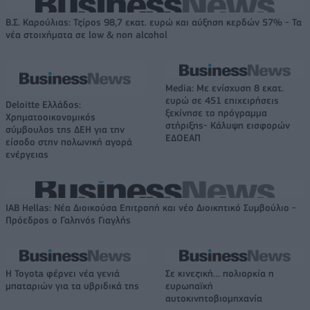
Β.Σ. Καρούλιας: Τζίρος 98,7 εκατ. ευρώ και αύξηση κερδών 57% - Τα
νέα στοιχήματα σε low & non alcohol
Media: Με ενίσχυση 8 εκατ.
ευρώ σε 451 επιχειρήσεις
Deloitte Ελλάδος:
ξεκίνησε το πρόγραμμα
Χρηματοοικονομικός
στήριξης- Κάλυψη εισφορών
σύμβουλος της ΔΕΗ για την
ΕΔΟΕΑΠ
είσοδο στην πολωνική αγορά
ενέργειας
IAB Hellas: Νέα Διοικούσα Επιτροπή και νέο Διοικητικό Συμβούλιο -
Πρόεδρος ο Γαληνός Γιαγλής
Η Toyota φέρνει νέα γενιά
Σε κινεζική… πολιορκία η
μπαταριών για τα υβριδικά της
ευρωπαϊκή
αυτοκινητοβιομηχανία