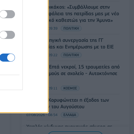
Τ. Θεοδωρικάκος: «Συμβάλλουμε στην
εθνική ασφάλεια της πατρίδας μας με νέο
αναπτυξιακό καθεστώς για την Άμυνα»
07/08/2026 - 09:39
ΠΟΛΙΤΙΚΗ
Νέα στρατηγική συνεργασία της ΓΓ
Επικοινωνίας και Ενημέρωσης με το ΕΙΕ
07/08/2026 - 09:22
ΠΟΛΙΤΙΚΗ
Ταϊλάνδη: Επτά νεκροί, 15 τραυματίες από
πυροβολισμούς σε σχολείο - Αυτοκτόνησε
ο δράστης
07/08/2026 - 09:11
ΚΟΣΜΟΣ
Πειραιάς: Κορυφώνεται η έξοδος των
αδειούχων του Αυγούστου
07/08/2026 - 08:54
ΕΛΛΑΔΑ
Υψηλός κίνδυνος πυρκαγιάς σήμερα σε
Αττική, Κρήτη, Πελοπόννησο, Εύβοια και