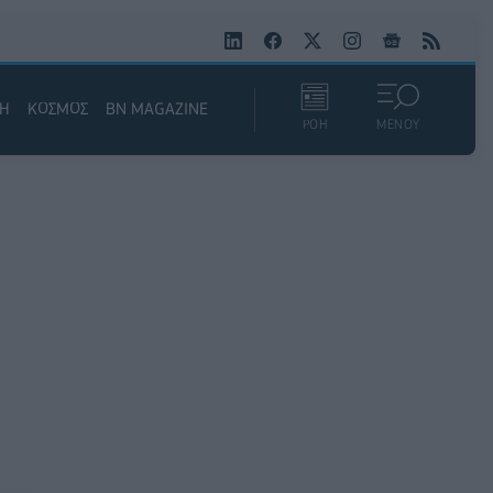
ΚΗ
ΚΟΣΜΟΣ
BN MAGAZINE
ΡΟΗ
ΜΕΝΟΥ