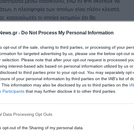
αταστήματα μέσω διαδικτύου, ενώ το 8% σκόπευε να
των, η πλειοψηφία των οποίων είναι πλέον κλειστά.
ατ. καταναλωτές οι οποίες εκτιμούν ότι θα
νική περίοδο, η οποία τα τελευταία χρόνια είθισται
News.gr -
Do Not Process My Personal Information
to opt-out of the sale, sharing to third parties, or processing of your per
formation for targeted advertising by us, please use the below opt-out s
r selection. Please note that after your opt-out request is processed y
eing interest-based ads based on personal information utilized by us or
disclosed to third parties prior to your opt-out. You may separately opt-
losure of your personal information by third parties on the IAB’s list of
. This information may also be disclosed by us to third parties on the
IA
Participants
that may further disclose it to other third parties.
l Data Processing Opt Outs
o opt-out of the Sharing of my personal data.