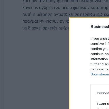
και πριν την απαγόρευση από ηλεκτρονικά κ
κάνει τις αγορές του μέσω φυσικών καταστημά
Αυτή η μέτρηση αντιστοιχεί σε περίπου 2,3 εκ
πραγματοποιήσουν αγορές τη συγκεκριμένη χρο
Business
να διαρκεί αρκετές ημέρες.
If you wish 
sensitive in
confirm you
continue se
information 
further disc
participants
Downstream 
Persona
I want t