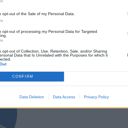
In
ατά μέσω όρο αυτά τα 2 εκατ. καταναλωτές θα
 ευρώ κατά μέσο όρο. Η πλειοψηφία το 32% εκτιμά
o opt-out of the Sale of my Personal Data.
% από 51 έως 100€, ενώ είναι αξιοσημείωτο ότι το
In
τι που σημαίνει ότι αναβάλουν σημαντικές οικιακές
to opt-out of processing my Personal Data for Targeted
ing.
φορές.
In
o opt-out of Collection, Use, Retention, Sale, and/or Sharing
ersonal Data that Is Unrelated with the Purposes for which it
lected.
Out
CONFIRM
Data Deletion
Data Access
Privacy Policy