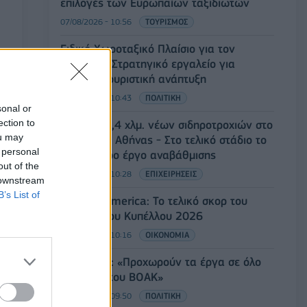
επιλογές των Ευρωπαίων ταξιδιωτών
07/08/2026 - 10:56
ΤΟΥΡΙΣΜΟΣ
Ειδικό Χωροταξικό Πλαίσιο για τον
Τουρισμό: Στρατηγικό εργαλείο για
βιώσιμη τουριστική ανάπτυξη
07/08/2026 - 10:43
ΠΟΛΙΤΙΚΗ
sonal or
ection to
ΣΤΑΣΥ: 29,4 χλμ. νέων σιδηροτροχιών στο
ou may
Μετρό της Αθήνας - Στο τελικό στάδιο το
 personal
μεγαλύτερο έργο αναβάθμισης
out of the
07/08/2026 - 10:28
ΕΠΙΧΕΙΡΗΣΕΙΣ
 downstream
B’s List of
Bank of America: Το τελικό σκορ του
Παγκοσμίου Κυπέλλου 2026
07/08/2026 - 10:16
ΟΙΚΟΝΟΜΙΑ
Χρ. Δήμας: «Προχωρούν τα έργα σε όλο
το μήκος του ΒΟΑΚ»
07/08/2026 - 09:50
ΠΟΛΙΤΙΚΗ