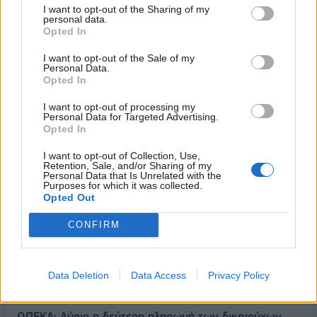
I want to opt-out of the Sharing of my
personal data.
Opted In
I want to opt-out of the Sale of my
Personal Data.
Opted In
I want to opt-out of processing my
Personal Data for Targeted Advertising.
Opted In
I want to opt-out of Collection, Use,
Retention, Sale, and/or Sharing of my
Personal Data that Is Unrelated with the
Purposes for which it was collected.
Opted Out
ΡΟΗ ΕΙΔΗΣΕΩΝ
CONFIRM
Χρηματιστήριο: Πτώση κατά 0,59%, στα 320,42
εκατ. ευρώ ο τζίρος
Data Deletion
Data Access
Privacy Policy
06/08/2026 - 18:10
ΟΙΚΟΝΟΜΙΑ
ΟΠΕΚΑ: Αύριο η δεύτερη πληρωμή των δικαιούχων