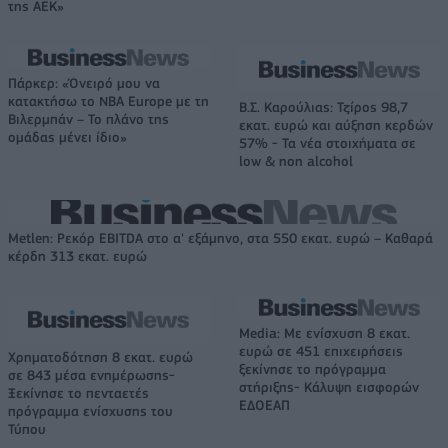
της ΑΕΚ»
Πάρκερ: «Όνειρό μου να
κατακτήσω το ΝΒΑ Europe με τη
Β.Σ. Καρούλιας: Τζίρος 98,7
Βιλερμπάν – Το πλάνο της
εκατ. ευρώ και αύξηση κερδών
ομάδας μένει ίδιο»
57% - Τα νέα στοιχήματα σε
low & non alcohol
Metlen: Ρεκόρ EBITDA στο α' εξάμηνο, στα 550 εκατ. ευρώ – Καθαρά
κέρδη 313 εκατ. ευρώ
Media: Με ενίσχυση 8 εκατ.
ευρώ σε 451 επιχειρήσεις
Χρηματοδότηση 8 εκατ. ευρώ
ξεκίνησε το πρόγραμμα
σε 843 μέσα ενημέρωσης-
στήριξης- Κάλυψη εισφορών
Ξεκίνησε το πενταετές
ΕΔΟΕΑΠ
πρόγραμμα ενίσχυσης του
Τύπου