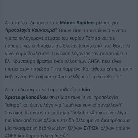
Από τη Νέα Δημοκρατία ο
Μάκης Βορίδης
μίλησε για
“τροπολογία Κουντουρά”
. Όπως είπε η τροπολογία γίνεται
για τα εκλογομαγειρέματα του κυρίου Τσίπρα και τις
προσωπικές επιδιώξεις της Έλενας Κουντουρά που θέλει να
γίνει ευρωβουλευτής. Συνέχισε λέγοντας “αν παραιτηθεί η
Ελ. Κουντουρά έρχεται ένας άλλος των ΑΝΕΛ, που είναι
πιστός στον πρόεδρο Πάνο Καμμένο. Και τίθεται ζήτημα αν η
κυβέρνηση θα επιβιώσει άρα αλλάζουμε τη νομοθεσία”.
Από τη Δημοκρατική Συμπαράταξη η
Εύη
Χριστοφιλοπούλου
σημείωσε πως “είναι τροπολογία
Τσίπρα” και έκανε λόγο για “ωμή και κυνική συναλλαγή”.
Συνέχισε θέτοντας το ερώτημα “δηλαδή κάποιοι είναι λίγο
πιο ίσιοι από τους άλλους επειδή θέλουμε να διατηρήσουμε
μία πλασματική δεδηλωμένη; Ολίγον ΣΥΡΙΖΑ, ολίγον πρώην
ΑΝΕΛ και Καραμανλική δεξιά;”.