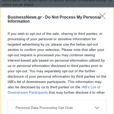
πύλες του σε όλους
BusinessNews.gr -
Do Not Process My Personal
Information
ESG Report 2025: Πώς η ΑΒ Βασιλόπουλος μετατρέπει τη
βιωσιμότητα σε καθημερινή πράξη
If you wish to opt-out of the sale, sharing to third parties, or
processing of your personal or sensitive information for
targeted advertising by us, please use the below opt-out
section to confirm your selection. Please note that after your
opt-out request is processed you may continue seeing
ΠΕΡΙΣΣΌΤΕΡΑ ΣΕ ΑΥΤΉ ΤΗΝ ΚΑΤΗΓΟΡΊΑ
interest-based ads based on personal information utilized by
us or personal information disclosed to third parties prior to
your opt-out. You may separately opt-out of the further
disclosure of your personal information by third parties on the
IAB’s list of downstream participants. This information may
also be disclosed by us to third parties on the
IAB’s List of
Τι βλέπουν στο Netflix οι
Downstream Participants
that may further disclose it to other
Έλληνες πολιτικοί
ΕΝΦΙΑ: Πόσο θα
third parties.
πληρώσουμε φέτος-Όλες
19/03/2019 - 02:00
οι αλλαγές
Personal Data Processing Opt Outs
19/03/2019 - 02:00