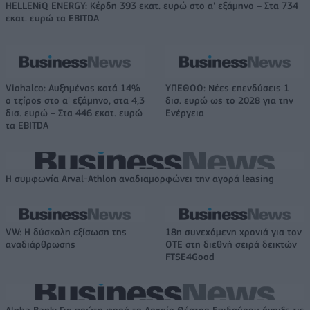
HELLENiQ ENERGY: Κέρδη 393 εκατ. ευρώ στο α' εξάμηνο – Στα 734
εκατ. ευρώ τα EBITDA
Viohalco: Αυξημένος κατά 14%
ΥΠΕΘΟΟ: Νέες επενδύσεις 1
ο τζίρος στο α' εξάμηνο, στα 4,3
δισ. ευρώ ως το 2028 για την
δισ. ευρώ – Στα 446 εκατ. ευρώ
Ενέργεια
τα EBITDA
Η συμφωνία Arval-Athlon αναδιαμορφώνει την αγορά leasing
VW: Η δύσκολη εξίσωση της
18η συνεχόμενη χρονιά για τον
αναδιάρθρωσης
ΟΤΕ στη διεθνή σειρά δεικτών
FTSE4Good
Alpha Bank: Για πρώτη φορά το Αρχαίο Θέατρο Επιδαύρου άνοιξε τις