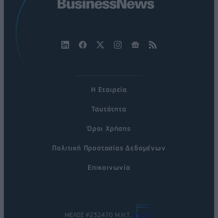
Η Εταιρεία
Ταυτότητα
Όροι Χρήσης
Πολιτική Προστασίας Δεδομένων
Επικοινωνία
ΜΕΛΟΣ #232470 Μ.Η.Τ.