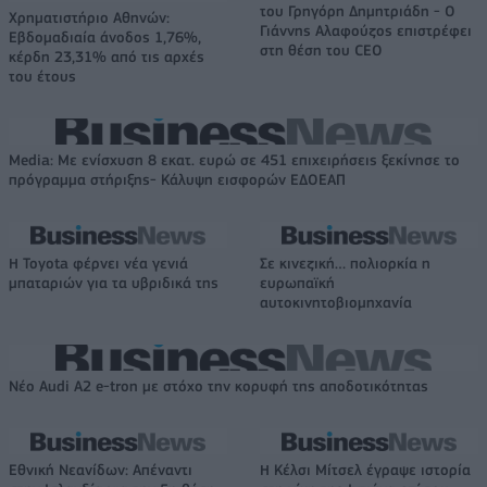
του Γρηγόρη Δημητριάδη - Ο
Χρηματιστήριο Αθηνών:
Γιάννης Αλαφούζος επιστρέφει
Εβδομαδιαία άνοδος 1,76%,
στη θέση του CEO
κέρδη 23,31% από τις αρχές
του έτους
Media: Με ενίσχυση 8 εκατ. ευρώ σε 451 επιχειρήσεις ξεκίνησε το
πρόγραμμα στήριξης- Κάλυψη εισφορών ΕΔΟΕΑΠ
Η Toyota φέρνει νέα γενιά
Σε κινεζική… πολιορκία η
μπαταριών για τα υβριδικά της
ευρωπαϊκή
αυτοκινητοβιομηχανία
Νέο Audi A2 e-tron με στόχο την κορυφή της αποδοτικότητας
Εθνική Νεανίδων: Απέναντι
Η Κέλσι Μίτσελ έγραψε ιστορία