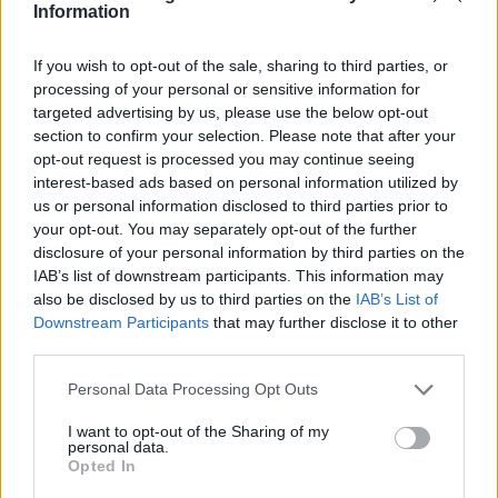
Information
If you wish to opt-out of the sale, sharing to third parties, or
processing of your personal or sensitive information for
targeted advertising by us, please use the below opt-out
section to confirm your selection. Please note that after your
Ν. Ηλιόπουλος: "Η πρόταση
Μ.Καλογήρου: Εισαγγελική
opt-out request is processed you may continue seeing
της ΝΔ για τη δημόσια
έρευνα για τον ξυλοδαρμό
interest-based ads based on personal information utilized by
κοινωνική ασφάλιση
του 19χρονου-
us or personal information disclosed to third parties prior to
μπορεί να επιφέρει μεγάλη
Διαψεύδονται οι
your opt-out. You may separately opt-out of the further
ζημιά"
πληροφορίες περί βιασμού
disclosure of your personal information by third parties on the
12/12/2018 - 02:00
12/12/2018 - 02:00
IAB’s list of downstream participants. This information may
also be disclosed by us to third parties on the
IAB’s List of
Downstream Participants
that may further disclose it to other
third parties.
Personal Data Processing Opt Outs
I want to opt-out of the Sharing of my
personal data.
Opted In