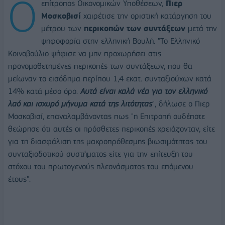
Ο
επίτροπος Οικονομικών Υποθέσεων,
Πιερ
Μοσκοβισί
χαιρέτισε την οριστική κατάργηση του
μέτρου των
περικοπών των συντάξεων
μετά την
ψηφοφορία στην ελληνική Βουλή. "Το Ελληνικό
Κοινοβούλιο ψήφισε να μην προχωρήσει στις
προνομοθετημένες περικοπές των συντάξεων, που θα
μείωναν το εισόδημα περίπου 1,4 εκατ. συνταξιούχων κατά
14% κατά μέσο όρο.
Αυτά είναι καλά νέα για τον ελληνικό
λαό και ισχυρό μήνυμα κατά της λιτότητας
", δήλωσε ο Πιερ
Μοσκοβισί, επαναλαμβάνοντας πως "η Επιτροπή ουδέποτε
θεώρησε ότι αυτές οι πρόσθετες περικοπές χρειάζονταν, είτε
για τη διασφάλιση της μακροπρόθεσμης βιωσιμότητας του
συνταξιοδοτικού συστήματος είτε για την επίτευξη του
στόχου του πρωτογενούς πλεονάσματος του επόμενου
έτους".