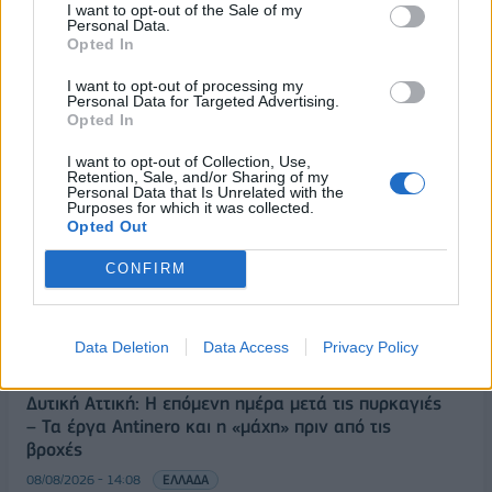
I want to opt-out of the Sale of my
Personal Data.
Opted In
I want to opt-out of processing my
ΡΟΗ ΕΙΔΗΣΕΩΝ
Personal Data for Targeted Advertising.
Opted In
I want to opt-out of Collection, Use,
Αλ. Τσίπρας: Στις 2 Σεπτεμβρίου η παρουσίαση του
Retention, Sale, and/or Sharing of my
οικονομικού προγράμματος της ΕΛ.Α.Σ. στη
Personal Data that Is Unrelated with the
Purposes for which it was collected.
Θεσσαλονίκη
Opted Out
09/08/2026 - 10:03
ΠΟΛΙΤΙΚΗ
CONFIRM
Κορυφώνεται η έξοδος του Αυγούστου – Πάνω από
56.000 επιβάτες αναχωρούν σήμερα από τα
λιμάνια της Αττικής
Data Deletion
Data Access
Privacy Policy
08/08/2026 - 14:30
ΕΛΛΑΔΑ
Δυτική Αττική: Η επόμενη ημέρα μετά τις πυρκαγιές
– Τα έργα Antinero και η «μάχη» πριν από τις
βροχές
08/08/2026 - 14:08
ΕΛΛΑΔΑ