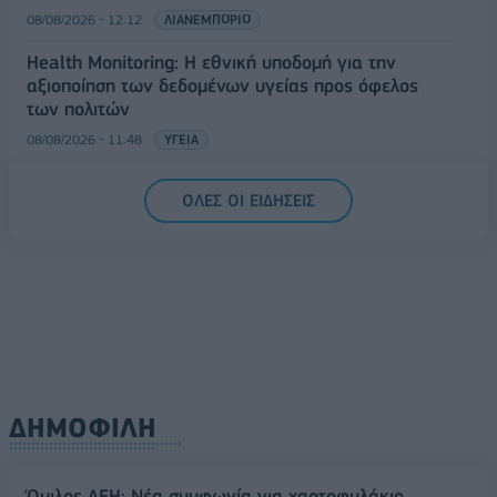
08/08/2026 - 12:12
ΛΙΑΝΕΜΠΟΡΙΟ
Health Monitoring: Η εθνική υποδομή για την
αξιοποίηση των δεδομένων υγείας προς όφελος
των πολιτών
08/08/2026 - 11:48
ΥΓΕΙΑ
Ελληνική Αναπτυξιακή Τράπεζα: Με «προίκα» 2 δισ.
ΟΛΕΣ ΟΙ ΕΙΔΗΣΕΙΣ
ευρώ ανοίγει δρόμο για δάνεια έως 5 δισ. σε
μικρομεσαίες
08/08/2026 - 11:22
ΤΡΑΠΕΖΕΣ
ΔΗΜΟΦΙΛΗ
Όμιλος ΔΕΗ: Νέα συμφωνία για χαρτοφυλάκιο