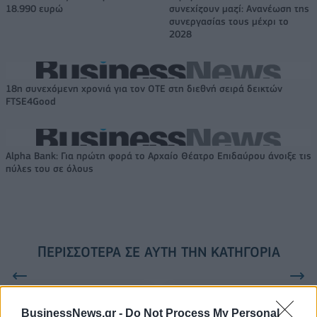
18.990 ευρώ
συνεχίζουν μαζί: Ανανέωση της
συνεργασίας τους μέχρι το
2028
18η συνεχόμενη χρονιά για τον ΟΤΕ στη διεθνή σειρά δεικτών
FTSE4Good
Alpha Bank: Για πρώτη φορά το Αρχαίο Θέατρο Επιδαύρου άνοιξε τις
πύλες του σε όλους
ΠΕΡΙΣΣΌΤΕΡΑ ΣΕ ΑΥΤΉ ΤΗΝ ΚΑΤΗΓΟΡΊΑ
BusinessNews.gr -
Do Not Process My Personal