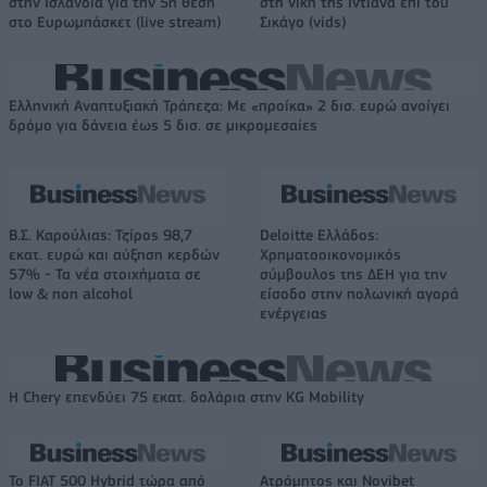
στην Ισλανδία για την 5η θέση
στη νίκη της Ιντιάνα επί του
στο Ευρωμπάσκετ (live stream)
Σικάγο (vids)
Ελληνική Αναπτυξιακή Τράπεζα: Με «προίκα» 2 δισ. ευρώ ανοίγει
δρόμο για δάνεια έως 5 δισ. σε μικρομεσαίες
Β.Σ. Καρούλιας: Τζίρος 98,7
Deloitte Ελλάδος:
εκατ. ευρώ και αύξηση κερδών
Χρηματοοικονομικός
57% - Τα νέα στοιχήματα σε
σύμβουλος της ΔΕΗ για την
low & non alcohol
είσοδο στην πολωνική αγορά
ενέργειας
Η Chery επενδύει 75 εκατ. δολάρια στην KG Mobility
Το FIAT 500 Hybrid τώρα από
Ατρόμητος και Novibet