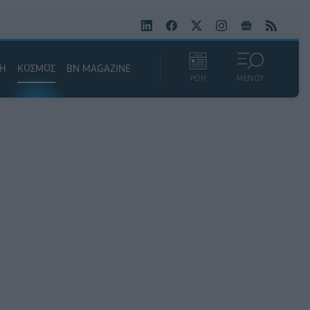
ΚΗ
ΚΟΣΜΟΣ
BN MAGAZINE
ΡΟΗ
ΜΕΝΟΥ