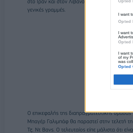
στο Ιράν και στον Λίβανο, οι ΗΠΑ και το Ιρά
Opted 
γενικές γραμμές.
I want t
Opted 
I want 
Advertis
Opted 
I want t
of my P
was col
Opted 
Ο επικεφαλής της διαπραγματευτικής ομάδας 
Μπαγέρ Γαλιμπάφ θα παραστεί στην τελετή τ
Τζ. Ντ Βανς. Ο τελευταίος είπε μάλιστα ότι εί