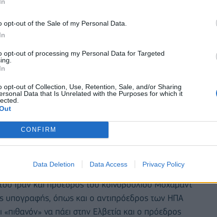
ν κατάφεραν να καταλήξουν σε μια συνεννόηση σε
In
o opt-out of the Sale of my Personal Data.
In
to opt-out of processing my Personal Data for Targeted
ing.
In
o opt-out of Collection, Use, Retention, Sale, and/or Sharing
ersonal Data that Is Unrelated with the Purposes for which it
lected.
Out
CONFIRM
Data Deletion
Data Access
Privacy Policy
του Ιράν και πρόεδρος του κοινοβουλίου Μοχαμάντ
ης υπογραφής, όπως και ο αντιπρόεδρος των ΗΠΑ
ναι «πιθανόν» να πάει στην Ελβετία και ο πρόεδρος