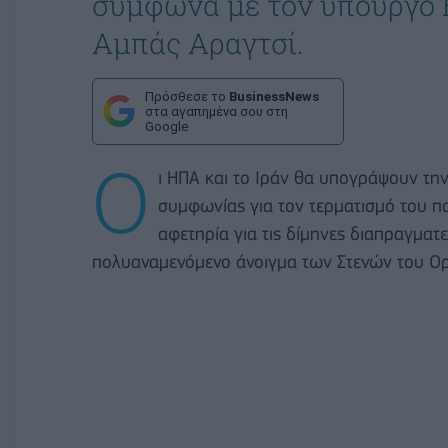
σύμφωνα με τον υπουργό Ε
Αμπάς Αραγτσί.
Πρόσθεσε το
BusinessNews
στα αγαπημένα σου στη
Google
Ο
ι ΗΠΑ και το Ιράν θα υπογράψουν τη
συμφωνίας για τον τερματισμό του π
αφετηρία για τις δίμηνες διαπραγμα
πολυαναμενόμενο άνοιγμα των Στενών του Ο