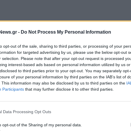
News.gr -
Do Not Process My Personal Information
to opt-out of the sale, sharing to third parties, or processing of your per
νοδοχείο του Μπιούργκενστοκ, που βλέπει στη λίμνη
formation for targeted advertising by us, please use the below opt-out s
ικών της Ελβετίας σήμερα. Η περιοχή αυτή, στην
r selection. Please note that after your opt-out request is processed y
και επομένως μπορεί να ελεγχθεί ευκολότερα. Το
eing interest-based ads based on personal information utilized by us or
disclosed to third parties prior to your opt-out. You may separately opt-
ιες χώρες, το Πακιστάν και το Κατάρ, αλλά και
losure of your personal information by third parties on the IAB’s list of
. This information may also be disclosed by us to third parties on the
IA
Participants
that may further disclose it to other third parties.
ευξη μιας οριστικής συμφωνίας μέσα σε
ξαχθούν αμέσως μετά την υπογραφή, σύμφωνα
ν Αμπάς Αραγτσί.
l Data Processing Opt Outs
ου στοίχισαν τη ζωή σε χιλιάδες ανθρώπους, κυρίως
o opt-out of the Sharing of my personal data.