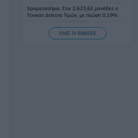
Χρηματιστήριο: Στις 2.623,62 μονάδες ο
Γενικός Δείκτης Τιμών, με πτώση 0,19%
05/08/2026 - 15:36
ΟΙΚΟΝΟΜΙΑ
ΟΛΕΣ ΟΙ ΕΙΔΗΣΕΙΣ
Συνάλλαγμα: Το ευρώ ενισχύεται κατά
0,20%, στα 1,1557 δολάρια
05/08/2026 - 15:28
ΟΙΚΟΝΟΜΙΑ