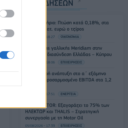
ΡΟΗ ΕΙΔΗΣΕΩΝ
Χρηματιστήριο: Πτώση κατά 0,18%, στα
315,71 εκατ. ευρώ ο τζίρος
05/08/2026 - 18:27
ΟΙΚΟΝΟΜΙΑ
Είσοδος της γαλλικής Meridiam στην
ηλεκτρική διασύνδεση Ελλάδας – Κύπρου
05/08/2026 - 18:06
ΕΠΙΧΕΙΡΗΣΕΙΣ
ΔΕΗ: Ισχυρή ανάπτυξη στο α΄ εξάμηνο
2026 με προσαρμοσμένο EBITDA στα 1,2
δισ. ευρώ
05/08/2026 - 17:51
ΕΝΕΡΓΕΙΑ
Όμιλος AKTOR: Εξαγοράζει το 75% των
ΗΛΕΚΤΩΡ και THALIS – Στρατηγική
συνεργασία με τη Motor Oil
05/08/2026 - 17:39
ΕΠΙΧΕΙΡΗΣΕΙΣ