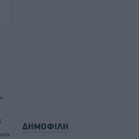
να
ΔΗΜΟΦΙΛΗ
αετές