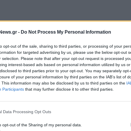
News.gr -
Do Not Process My Personal Information
 κρατική τηλεόραση IRIB και το πρακτορείο
to opt-out of the sale, sharing to third parties, or processing of your per
formation for targeted advertising by us, please use the below opt-out s
υρά ότι «επλήγησαν» δυο πλοία τα οποία
r selection. Please note that after your opt-out request is processed y
στενό του Ορμούζ».
«Έπειτα από επανειλημμένες
eing interest-based ads based on personal information utilized by us or
ον αμερικανό εχθρό, το στενό του Ορμούζ θα
disclosed to third parties prior to your opt-out. You may separately opt-
losure of your personal information by third parties on the IAB’s list of
ανέφερε εξάλλου το ναυτικό των Φρουρών της
. This information may also be disclosed by us to third parties on the
IA
ράν, σύμφωνα με το IRIB.
«Προειδοποιούμε ότι
Participants
that may further disclose it to other third parties.
κυροβόλιό του στον περσικό κόλπο και στη θάλασσα
μούζ θα θεωρηθεί συνεργασία με τον εχθρό»,
l Data Processing Opt Outs
o opt-out of the Sharing of my personal data.
αν χθες το απόγευμα (ώρα Ουάσιγκτον· τις πρώτες