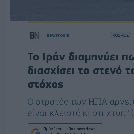
newsroom
ΚΟΣΜΟΣ
Το Ιράν διαμηνύει π
διασχίσει το στενό 
στόχος
Ο στρατός των ΗΠΑ αρνείτ
είναι κλειστό κι ότι χτυπ
Πρόσθεσε το
BusinessNews
στα αγαπημένα σου στη