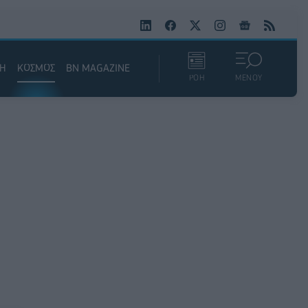
ΚΗ
ΚΟΣΜΟΣ
BN MAGAZINE
ΡΟΗ
ΜΕΝΟΥ