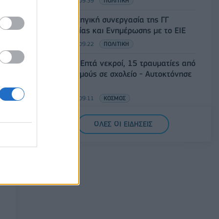
07/08/2026 - 09:39
ΠΟΛΙΤΙΚΗ
Νέα στρατηγική συνεργασία της ΓΓ
Επικοινωνίας και Ενημέρωσης με το ΕΙΕ
07/08/2026 - 09:22
ΠΟΛΙΤΙΚΗ
Ταϊλάνδη: Επτά νεκροί, 15 τραυματίες από
πυροβολισμούς σε σχολείο - Αυτοκτόνησε
ο δράστης
07/08/2026 - 09:11
ΚΟΣΜΟΣ
Πειραιάς: Κορυφώνεται η έξοδος των
ΟΛΕΣ ΟΙ ΕΙΔΗΣΕΙΣ
αδειούχων του Αυγούστου
07/08/2026 - 08:54
ΕΛΛΑΔΑ