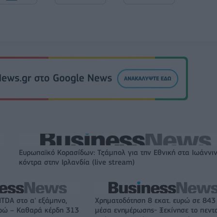
Ευρωπαϊκό Κορασίδων: Τζάμπολ για την Εθνική στα Ιωάννι
κόντρα στην Ιρλανδία (live stream)
ITDA στο α' εξάμηνο,
Χρηματοδότηση 8 εκατ. ευρώ σε 843
υρώ – Καθαρά κέρδη 313
μέσα ενημέρωσης- Ξεκίνησε το πεντ