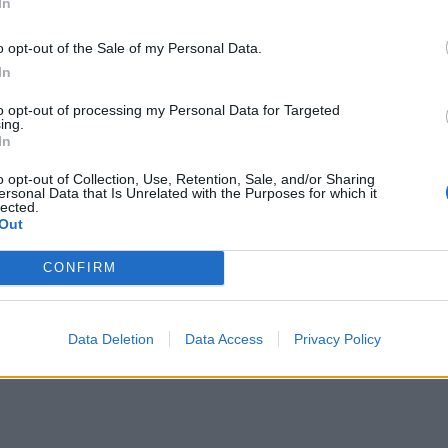
In
άρχισαν να εξαπολύουν αεροπορικά πλήγματα
δοποίηση του αμερικανού προέδρου Ντόναλντ Τραμπ,
o opt-out of the Sale of my Personal Data.
την κυβέρνησή του, πως «μας θεωρεί κορόιδα».
In
ις στις νότιες ακτές της χώρας.
to opt-out of processing my Personal Data for Targeted
ing.
υσαν το βράδυ χθες Τετάρτη (τις πρώτες
In
 Ιράν σύμφωνα με τις οποίες πλέον έκλεισε
o opt-out of Collection, Use, Retention, Sale, and/or Sharing
ersonal Data that Is Unrelated with the Purposes for which it
ροπορικών πληγμάτων των ΗΠΑ.
«Εμπορικά πλοία
lected.
Out
Ορμούζ απόψε»
, διαβεβαίωσε μέσω X το μεικτό
εων που είναι αρμόδιο για τη Μέση Ανατολή
CONFIRM
ενικό επιτελείο διεμήνυσε νωρίτερα ότι στο εξής
ο στενό θα θεωρείται «στόχος». Το ιρανικό πολεμικό
 -- η CENTCOM διέψευσε ότι χτυπήθηκαν
Data Deletion
Data Access
Privacy Policy