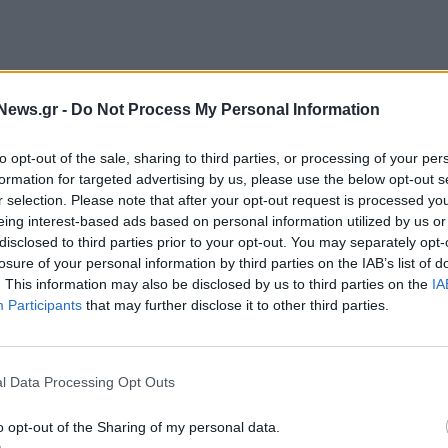
News.gr -
Do Not Process My Personal Information
to opt-out of the sale, sharing to third parties, or processing of your per
formation for targeted advertising by us, please use the below opt-out s
r selection. Please note that after your opt-out request is processed y
eing interest-based ads based on personal information utilized by us or
disclosed to third parties prior to your opt-out. You may separately opt-
losure of your personal information by third parties on the IAB’s list of
γασία μεταξύ Ρωσίας και Κίνας «
εμβαθύνει και
. This information may also be disclosed by us to third parties on the
IA
ονται 30 χρόνια από τη στρατηγική εταιρική σχέση
Participants
that may further disclose it to other third parties.
 ενημέρωσης της Κίνας.
μματιστεί για την Τρίτη και την Τετάρτη. Σε άρθρο
l Data Processing Opt Outs
φημερίδα Global Times, αναφερόταν ότι οι
ίας έδειχναν ότι το Πεκίνο «αναδύεται με ταχείς
o opt-out of the Sharing of my personal data.