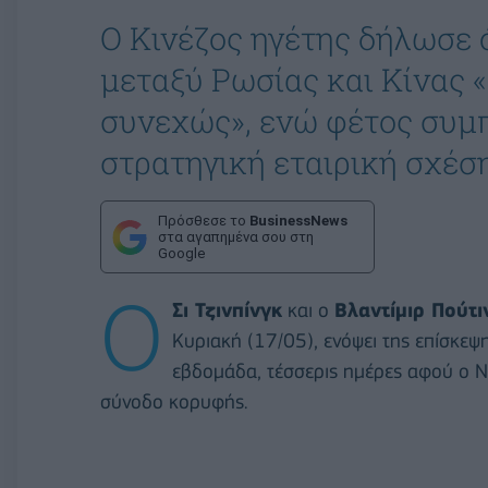
Ο Κινέζος ηγέτης δήλωσε 
μεταξύ Ρωσίας και Κίνας 
συνεχώς», ενώ φέτος συμ
στρατηγική εταιρική σχέ
Πρόσθεσε το
BusinessNews
στα αγαπημένα σου στη
Google
Ο
Σι Τζινπίνγκ
και ο
Βλαντίμιρ Πούτι
Κυριακή (17/05), ενόψει της επίσκε
εβδομάδα, τέσσερις ημέρες αφού ο Ν
σύνοδο κορυφής.