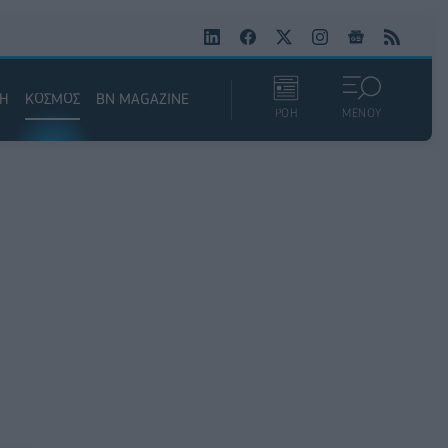
ΚΗ
ΚΟΣΜΟΣ
BN MAGAZINE
ΡΟΗ
ΜΕΝΟΥ