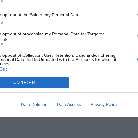
In
λωματίας».
o opt-out of the Sale of my Personal Data.
ύντομο χρονικό διάστημα, έχουν προκαλέσει ευρεία
In
ναι εξαιρετικά σπάνιο στη μεταψυχροπολεμική εποχή
αι της Ρωσίας διαδοχικά μέσα σε μια εβδομάδα»,
to opt-out of processing my Personal Data for Targeted
ing.
In
o opt-out of Collection, Use, Retention, Sale, and/or Sharing
ersonal Data that Is Unrelated with the Purposes for which it
lected.
Out
CONFIRM
Data Deletion
Data Access
Privacy Policy