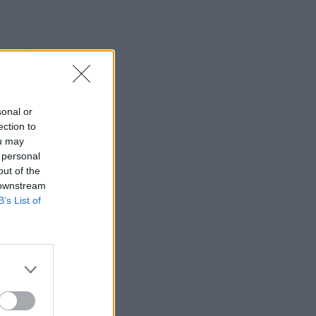
sonal or
ection to
ou may
 personal
out of the
 downstream
B’s List of