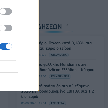
ΡΟΗ ΕΙΔΗΣΕΩΝ
Χρηματιστήριο: Πτώση κατά 0,18%, στα
315,71 εκατ. ευρώ ο τζίρος
05/08/2026 - 18:27
ΟΙΚΟΝΟΜΙΑ
Είσοδος της γαλλικής Meridiam στην
ηλεκτρική διασύνδεση Ελλάδας – Κύπρου
05/08/2026 - 18:06
ΕΠΙΧΕΙΡΗΣΕΙΣ
ΔΕΗ: Ισχυρή ανάπτυξη στο α΄ εξάμηνο
2026 με προσαρμοσμένο EBITDA στα 1,2
δισ. ευρώ
05/08/2026 - 17:51
ΕΝΕΡΓΕΙΑ