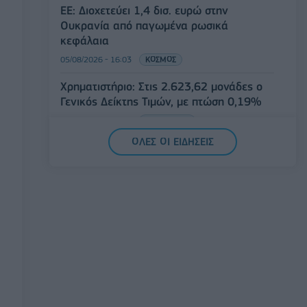
ΕΕ: Διοχετεύει 1,4 δισ. ευρώ στην
Ουκρανία από παγωμένα ρωσικά
κεφάλαια
05/08/2026 - 16:03
ΚΟΣΜΟΣ
Χρηματιστήριο: Στις 2.623,62 μονάδες ο
Γενικός Δείκτης Τιμών, με πτώση 0,19%
05/08/2026 - 15:36
ΟΙΚΟΝΟΜΙΑ
ΟΛΕΣ ΟΙ ΕΙΔΗΣΕΙΣ
Συνάλλαγμα: Το ευρώ ενισχύεται κατά
0,20%, στα 1,1557 δολάρια
05/08/2026 - 15:28
ΟΙΚΟΝΟΜΙΑ