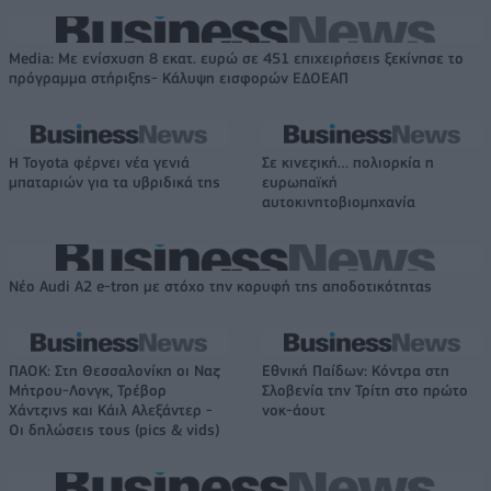
Media: Με ενίσχυση 8 εκατ. ευρώ σε 451 επιχειρήσεις ξεκίνησε το
πρόγραμμα στήριξης- Κάλυψη εισφορών ΕΔΟΕΑΠ
Η Toyota φέρνει νέα γενιά
Σε κινεζική… πολιορκία η
μπαταριών για τα υβριδικά της
ευρωπαϊκή
αυτοκινητοβιομηχανία
Νέο Audi A2 e-tron με στόχο την κορυφή της αποδοτικότητας
ΠΑΟΚ: Στη Θεσσαλονίκη οι Ναζ
Εθνική Παίδων: Κόντρα στη
Μήτρου-Λονγκ, Τρέβορ
Σλοβενία την Τρίτη στο πρώτο
Χάντζινς και Κάιλ Αλεξάντερ -
νοκ-άουτ
Οι δηλώσεις τους (pics & vids)