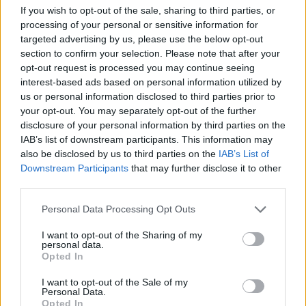
If you wish to opt-out of the sale, sharing to third parties, or
18η συνεχόμενη χρονιά για τον ΟΤΕ στη διεθνή σειρά δεικτών
processing of your personal or sensitive information for
FTSE4Good
targeted advertising by us, please use the below opt-out
section to confirm your selection. Please note that after your
opt-out request is processed you may continue seeing
interest-based ads based on personal information utilized by
Alpha Bank: Για πρώτη φορά το Αρχαίο Θέατρο Επιδαύρου άνοιξε τις
us or personal information disclosed to third parties prior to
πύλες του σε όλους
your opt-out. You may separately opt-out of the further
disclosure of your personal information by third parties on the
IAB’s list of downstream participants. This information may
also be disclosed by us to third parties on the
IAB’s List of
Downstream Participants
that may further disclose it to other
ΠΕΡΙΣΣΌΤΕΡΑ ΣΕ ΑΥΤΉ ΤΗΝ ΚΑΤΗΓΟΡΊΑ
third parties.
Personal Data Processing Opt Outs
I want to opt-out of the Sharing of my
personal data.
Opted In
I want to opt-out of the Sale of my
Personal Data.
Ο πρόεδρος Τραμπ
Opted In