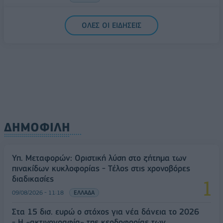
Δεύτερη πηγή εισοδήματος για τους επαγγελματίες
ΟΛΕΣ ΟΙ ΕΙΔΗΣΕΙΣ
ψαράδες ο αλιευτικός τουρισμός
09/08/2026 - 12:08
ΤΟΥΡΙΣΜΟΣ
ΔΗΜΟΦΙΛΗ
Υπ. Μεταφορών: Οριστική λύση στο ζήτημα των
πινακίδων κυκλοφορίας - Τέλος στις χρονοβόρες
διαδικασίες
09/08/2026 - 11:18
ΕΛΛΑΔΑ
Στα 15 δισ. ευρώ ο στόχος για νέα δάνεια το 2026
- Η «ακτινογραφία» της κερδοφορίας των