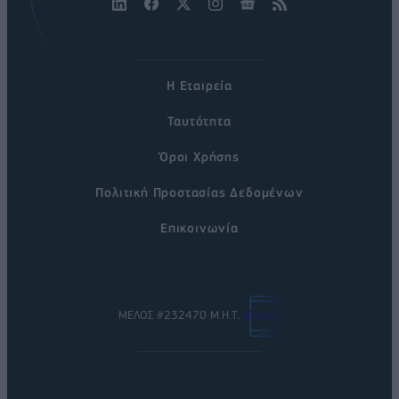
Η Εταιρεία
Ταυτότητα
Όροι Χρήσης
Πολιτική Προστασίας Δεδομένων
Επικοινωνία
ΜΕΛΟΣ #232470 Μ.Η.Τ.