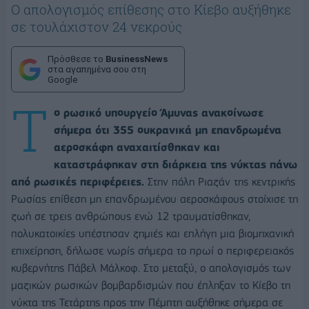
Ο απολογισμός επίθεσης στο Κίεβο αυξήθηκε
σε τουλάχιστον 24 νεκρούς
Πρόσθεσε το
BusinessNews
στα αγαπημένα σου στη
Google
Τ
ο ρωσικό υπουργείο Άμυνας ανακοίνωσε
σήμερα ότι 355 ουκρανικά μη επανδρωμένα
αεροσκάφη αναχαιτίσθηκαν και
καταστράφηκαν στη διάρκεια της νύκτας πάνω
από ρωσικές περιφέρειες.
Στην πόλη Ριαζάν της κεντρικής
Ρωσίας επίθεση μη επανδρωμένου αεροσκάφους στοίχισε τη
ζωή σε τρεις ανθρώπους ενώ 12 τραυματίσθηκαν,
πολυκατοικίες υπέστησαν ζημιές και επλήγη μια βιομηχανική
επιχείρηση, δήλωσε νωρίς σήμερα το πρωί ο περιφερειακός
κυβερνήτης Πάβελ Μάλκοφ. Στο μεταξύ, ο απολογισμός των
μαζικών ρωσικών βομβαρδισμών που έπληξαν το Κίεβο τη
νύκτα της Τετάρτης προς την Πέμπτη αυξήθηκε σήμερα σε