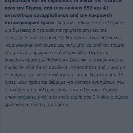
αεροσκάφη και 56 πυραύλους τη νύκτα της Τετάρτης
προς την Πέμπτη, από τους οποίους 652 και 41
αντιστοίχως καταρρίφθηκαν από την ουκρανική
αντιαεροπορική άμυνα.
Από την επίθεση αυτή επλήγησαν
μια δωδεκαριά περιοχές της πρωτεύουσας και της
περιφέρειάς της. Στη συνοικία Νταρνίτσκι, ένας πύραυλος
«κυριολεκτικά ισοπέδωσε μια πολυκατοικία, από τον πρώτο
ως τον ένατο όροφο», είχε δηλώσει χθες, Πέμπτη, ο
ουκρανός πρόεδρος Βολοντίμιρ Ζελένσκι, κατηγορώντας τη
Ρωσία ότι εξαπέλυσε συνολικά «περισσότερα από 1.560 μη
επανδρωμένα εναέρια οχήματα» μέσα σε λιγότερο από 24
ώρες. «Δεν πρόκειται βεβαίως για κινήσεις ανθρώπων που
πιστεύουν ότι ο πόλεμος φθάνει στο τέλος του», έγραψε
υπαινισσόμενος σχόλιο το οποίο έκανε στις 9 Μαΐου ο ρώσος
ομόλογός του Βλαντίμιρ Πούτιν.