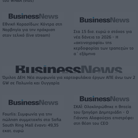
του WNBA (vids)
Εθνική Κορασίδων: Κόντρα στη
Νορβηγία για την πρόκριση
Στα 15 δισ. ευρώ ο στόχος για
στον τελικό (live stream)
νέα δάνεια το 2026 - Η
«ακτινογραφία» της
κερδοφορίας των τραπεζών το
α΄ εξάμηνο
Όμιλος ΔΕΗ: Νέα συμφωνία για χαρτοφυλάκιο έργων ΑΠΕ άνω των 2
GW σε Πολωνία και Ουγγαρία
ΣΚΑΪ: Ολοκληρώθηκε η θητεία
του Γρηγόρη Δημητριάδη - Ο
Fourlis: Συμφωνία για την
Γιάννης Αλαφούζος επιστρέφει
πώληση συμμετοχής στο Sofia
στη θέση του CEO
South Ring Mall έναντι 49,35
εκατ. ευρώ