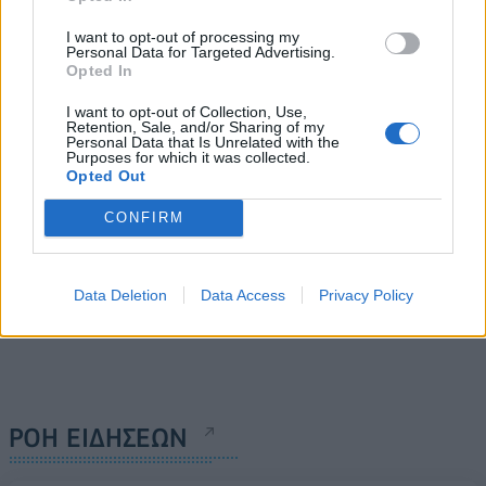
Από το Πεκίνο ο Τραμπ
προχώρησε σε σειρά
κάνει λόγο για
I want to opt-out of processing my
αγοραπωλησιών πόρων
Personal Data for Targeted Advertising.
"φανταστικές" συμφωνίες
μεγάλων αμερικανικών
Opted In
εταιρειών το 2025
15/05/2026 - 12:23
I want to opt-out of Collection, Use,
15/05/2026 - 12:02
Retention, Sale, and/or Sharing of my
Personal Data that Is Unrelated with the
Purposes for which it was collected.
Opted Out
CONFIRM
Data Deletion
Data Access
Privacy Policy
ΡΟΗ ΕΙΔΗΣΕΩΝ