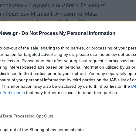
επρόκειτο για αγορές ή πωλήσεις. Σε κάποιες
ικά πόρων των Microsoft, Amazon και Meta
ρχόταν σε ορισμένες μεταξύ 5 και 25 εκατ.
News.gr -
Do Not Process My Personal Information
to opt-out of the sale, sharing to third parties, or processing of your per
formation for targeted advertising by us, please use the below opt-out s
r selection. Please note that after your opt-out request is processed y
eing interest-based ads based on personal information utilized by us or
disclosed to third parties prior to your opt-out. You may separately opt-
losure of your personal information by third parties on the IAB’s list of
. This information may also be disclosed by us to third parties on the
IA
Participants
that may further disclose it to other third parties.
l Data Processing Opt Outs
o opt-out of the Sharing of my personal data.