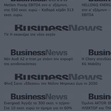
Metlen: Ρεκόρ EBITDA στο α' εξάμηνο,
HELLENiQ ENERGY
στα 550 εκατ. ευρώ – Καθαρά κέρδη 313
στο α' εξάμηνο –
εκατ. ευρώ.
EBITDA
TV: Η σκακιέρα της νέας σεζόν
Νέο Audi A2 e-tron με στόχο την κορυφή
Η Chery επενδύει
της αποδοτικότητας
KG Mobility
Φίνιξ Σανς: «Έδεσαν» τον Ντίλον Μπρουκς έως το 2030
Evergood: Άγγιξε τα 300 εκατ. ο τζίρος-
Όμιλος AKTOR: Ε
Στα 10 εκατ. ευρώ το τίμημα για το 60%
ΗΛΕΚΤΩΡ και THA