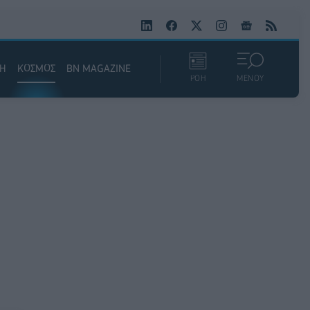
ΚΗ
ΚΟΣΜΟΣ
BN MAGAZINE
ΡΟΗ
ΜΕΝΟΥ