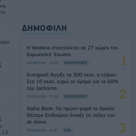
ρος
Στα
ΔΗΜΟΦΙΛΗ
ούλιο
Η Vendora επεκτείνεται σε 27 χώρες της
Ευρωπαϊκή 'Ενωσης
05/08/2026 - 10:52
ΕΠΙΧΕΙΡΗΣΕΙΣ
0
Evergood: Άγγιξε τα 300 εκατ. ο τζίρος-
Στα 10 εκατ. ευρώ το τίμημα για το 60%
του Jackaroo
05/08/2026 - 12:50
ΕΠΙΧΕΙΡΗΣΕΙΣ
Alpha Bank: Για πρώτη φορά το Αρχαίο
Θέατρο Επιδαύρου άνοιξε τις πύλες του
σε όλους
νο
05/08/2026 - 12:41
ESG
 1,2