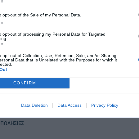
αποστολή να εγγυάται πως «αποφεύγονται
In
βιάσεις των δεοντολογικών κανόνων» σε κάπου 140
o opt-out of the Sale of my Personal Data.
εστικής εξουσίας, εξηγείται στον ιστότοπό της. Σε
In
ς οικονομικών συμφερόντων κάπου 26.000
to opt-out of processing my Personal Data for Targeted
ρος, ο αντιπρόεδρος, στελέχη διορισμένα από τον
ing.
 κ.ά. στελέχη. Άλλα έγγραφα οικονομικής φύσης
In
οιηθεί στο παρελθόν. Τα περιουσιακά στοιχεία του
o opt-out of Collection, Use, Retention, Sale, and/or Sharing
ersonal Data that Is Unrelated with the Purposes for which it
απίστευμα που διαχειρίζεται ο γιος του Ντόναλντ ο
lected.
απίστευμα, που σημαίνει ότι μπορεί ανά πάσα στιγμή
Out
CONFIRM
Data Deletion
Data Access
Privacy Policy
ΑΠΩΛΗΣΙΕΣ