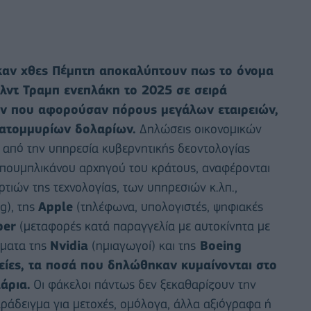
καν χθες Πέμπτη αποκαλύπτουν πως το όνομα
λντ Τραμπ ενεπλάκη το 2025 σε σειρά
ν που αφορούσαν πόρους μεγάλων εταιρειών,
κατομμυρίων δολαρίων.
Δηλώσεις οικονομικών
από την υπηρεσία κυβερνητικής δεοντολογίας
επουμπλικάνου αρχηγού του κράτους, αναφέρονται
ιών της τεχνολογίας, των υπηρεσιών κ.λπ.,
g), της
Apple
(τηλέφωνα, υπολογιστές, ψηφιακές
ber
(μεταφορές κατά παραγγελία με αυτοκίνητα με
όματα της
Nvidia
(ημιαγωγοί) και της
Boeing
ιρείες, τα ποσά που δηλώθηκαν κυμαίνονται στο
άρια.
Οι φάκελοι πάντως δεν ξεκαθαρίζουν την
ράδειγμα για μετοχές, ομόλογα, άλλα αξιόγραφα ή