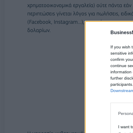
χρηματοοικονομικά εργαλεία) ούτε πάντα εάν 
περιπτώσεις γίνεται λόγος για πωλήσεις, ειδ
(Facebook, Instagram...), με αντίτιμα που ανε
δολαρίων.
Business
If you wish 
sensitive in
confirm you
continue se
information 
further disc
participants
Downstream 
Persona
I want t