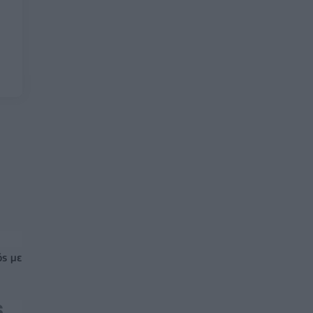
ός με