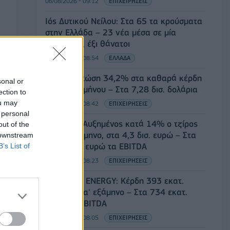
06/08/2026 - 09:12
ΕΠΙΧΕΙΡΗΣΕΙΣ
Ιός Δυτικού Νείλου: Στα 65 τα κρούσματα
στην Ελλάδα – 23 νέα μέσα σε μία
εβδομάδα, έξι θάνατοι
06/08/2026 - 08:54
ΕΛΛΑΔΑ
Disney: Πτώση 34,2% στα καθαρά κέρδη
sonal or
του εννεαμήνου – Στα 7,28 δισ. δολάρια
ection to
ou may
06/08/2026 - 08:42
ΕΠΙΧΕΙΡΗΣΕΙΣ
 personal
Viohalco: Αυξημένος κατά 14% ο τζίρος
out of the
στο α' εξάμηνο, στα 4,3 δισ. ευρώ – Στα
 downstream
446 εκατ. ευρώ τα EBITDA
B’s List of
06/08/2026 - 08:23
ΕΠΙΧΕΙΡΗΣΕΙΣ
HELLENiQ ENERGY: Κέρδη 393 εκατ.
ευρώ στο α' εξάμηνο – Στα 734 εκατ.
ευρώ τα EBITDA
06/08/2026 - 08:05
ΕΠΙΧΕΙΡΗΣΕΙΣ