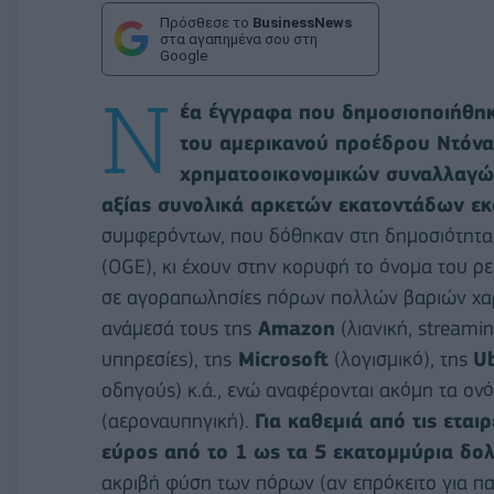
Πρόσθεσε το
BusinessNews
στα αγαπημένα σου στη
Google
Ν
έα έγγραφα που δημοσιοποιήθη
του αμερικανού προέδρου Ντόνα
χρηματοοικονομικών συναλλαγώ
αξίας συνολικά αρκετών εκατοντάδων ε
συμφερόντων, που δόθηκαν στη δημοσιότητα 
(OGE), κι έχουν στην κορυφή το όνομα του ρ
σε αγοραπωλησίες πόρων πολλών βαριών χαρτ
ανάμεσά τους της
Amazon
(λιανική, streamin
υπηρεσίες), της
Microsoft
(λογισμικό), της
U
οδηγούς) κ.ά., ενώ αναφέρονται ακόμη τα ον
(αεροναυπηγική).
Για καθεμιά από τις ετα
εύρος από το 1 ως τα 5 εκατομμύρια δολ
ακριβή φύση των πόρων (αν επρόκειτο για πα