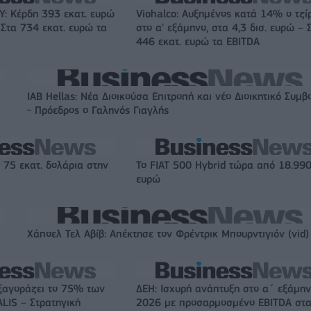
: Κέρδη 393 εκατ. ευρώ
Viohalco: Αυξημένος κατά 14% ο τζί
 Στα 734 εκατ. ευρώ τα
στο α' εξάμηνο, στα 4,3 δισ. ευρώ – 
446 εκατ. ευρώ τα EBITDA
IAB Hellas: Νέα Διοικούσα Επιτροπή και νέο Διοικητικό Συμβ
- Πρόεδρος ο Γαληνός Γιαγλής
 75 εκατ. δολάρια στην
Το FIAT 500 Hybrid τώρα από 18.99
ευρώ
Χάποελ Τελ Αβίβ: Απέκτησε τον Φρέντρικ Μπουρντιγιόν (vid)
ξαγοράζει το 75% των
ΔΕΗ: Ισχυρή ανάπτυξη στο α΄ εξάμη
LIS – Στρατηγική
2026 με προσαρμοσμένο EBITDA στα