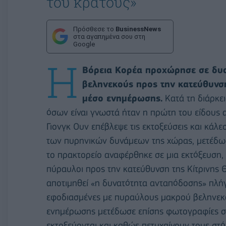
του κράτους»
Πρόσθεσε το
BusinessNews
στα αγαπημένα σου στη
Google
Η
Βόρεια Κορέα προχώρησε σε δυ
βεληνεκούς προς την κατεύθυνσ
μέσο ενημέρωσης.
Κατά τη διάρκει
όσων είναι γνωστά ήταν η πρώτη του είδους 
Γιονγκ Ουν επέβλεψε τις εκτοξεύσεις και κάλε
των πυρηνικών δυνάμεων της χώρας, μετέδωσ
το πρακτορείο αναφέρθηκε σε μια εκτόξευση,
πύραυλοι προς την κατεύθυνση της Κίτρινης 
αποτιμηθεί «η δυνατότητα ανταπόδοσης» πλήγ
εφοδιασμένες με πυραύλους μακρού βεληνεκού
ενημέρωσης μετέδωσε επίσης φωτογραφίες στ
εκτοξεύονται και καθώς πετυχαίνουν τους στό