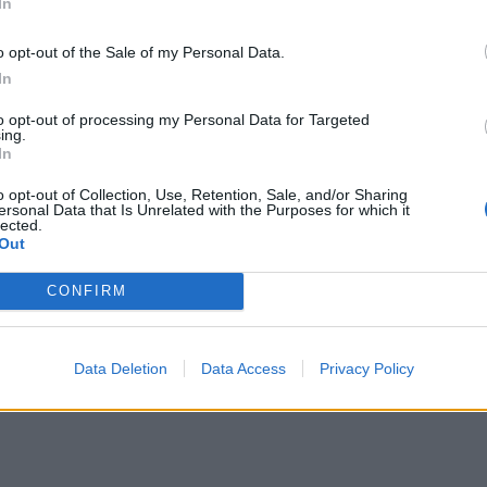
In
ς προσπάθειές τους στην απεριόριστη και
 δύναμης του κράτους».
o opt-out of the Sale of my Personal Data.
In
η
τικού πυραύλου την 6
Νοεμβρίου, μια εβδομάδα
to opt-out of processing my Personal Data for Targeted
τ Τραμπ, σε περιοδεία στην περιοχή, εξέφρασε το
ing.
In
ον βορειοκορεάτη ηγέτη. Η Πιονγκγιάνγκ δεν
χώρησε έτσι στην έγκριση σχεδίου της Νότιας
o opt-out of Collection, Use, Retention, Sale, and/or Sharing
ersonal Data that Is Unrelated with the Purposes for which it
βρύχιο.
lected.
Out
λ να αποκτήσει πυρηνοκίνητο υποβρύχιο εγείρει
CONFIRM
ραση από την Πιονγκγιάνγκ. Η Βόρεια Κορέα
ελευταία χρόνια. Σκοπός είναι, σύμφωνα με
γμάτων ακριβείας, να δοκιμαστούν όπλα προτού
Data Deletion
Data Access
Privacy Policy
ιονγκγιάνγκ αψηφά τις ΗΠΑ και τη Νότια Κορέα.