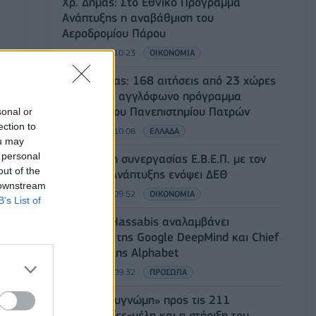
Χρ. Δήμας: Στο Εθνικό Πρόγραμμα
Ανάπτυξης η αναβάθμιση του
Αεροδρομίου Πάρου
06/08/2026 - 10:23
ΟΙΚΟΝΟΜΙΑ
Υπ. Παιδείας: 168 αιτήσεις από 23 χώρες
για το νέο αγγλόφωνο πρόγραμμα
Ιατρικής του Πανεπιστημίου Πατρών
sonal or
ection to
06/08/2026 - 10:08
ΕΛΛΑΔΑ
ou may
 personal
Συνάντηση συνεργασίας Ε.Β.Ε.Π. με τον
out of the
υπουργό Ανάπτυξης ενόψει ΔΕΘ
 downstream
06/08/2026 - 09:52
ΟΙΚΟΝΟΜΙΑ
B’s List of
Ο Demis Hassabis αναλαμβάνει
Πρόεδρος της Google DeepMind και Chief
Scientist της Alphabet
06/08/2026 - 09:32
ΠΡΟΣΩΠΑ
FIFA: Η «συγνώμη» προς τις 211
ομοσπονδίες-μέλη και η στήριξη του