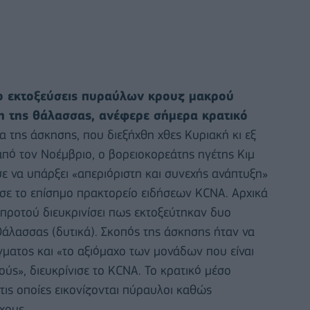
ο εκτοξεύσεις πυραύλων κρουζ μακρού
η της θάλασσας, ανέφερε σήμερα κρατικό
α της άσκησης, που διεξήχθη χθες Κυριακή κι εξ
από τον Νοέμβριο, ο βορειοκορεάτης ηγέτης Κιμ
σε να υπάρξει «απεριόριστη και συνεχής ανάπτυξη»
ε το επίσημο πρακτορείο ειδήσεων KCNA. Αρχικά
 προτού διευκρινίσει πως εκτοξεύτηκαν δυο
Θάλασσας (δυτικά). Σκοπός της άσκησης ήταν να
ματος και «το αξιόμαχο των μονάδων που είναι
ς», διευκρίνισε το KCNA. Το κρατικό μέσο
ις οποίες εικονίζονται πύραυλοι καθώς
χους.