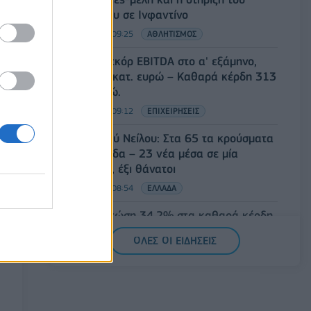
συμβουλίου σε Ινφαντίνο
06/08/2026 - 09:25
ΑΘΛΗΤΙΣΜΟΣ
Metlen: Ρεκόρ EBITDA στο α' εξάμηνο,
στα 550 εκατ. ευρώ – Καθαρά κέρδη 313
εκατ. ευρώ.
06/08/2026 - 09:12
ΕΠΙΧΕΙΡΗΣΕΙΣ
Ιός Δυτικού Νείλου: Στα 65 τα κρούσματα
στην Ελλάδα – 23 νέα μέσα σε μία
εβδομάδα, έξι θάνατοι
06/08/2026 - 08:54
ΕΛΛΑΔΑ
Disney: Πτώση 34,2% στα καθαρά κέρδη
του εννεαμήνου – Στα 7,28 δισ. δολάρια
ΟΛΕΣ ΟΙ ΕΙΔΗΣΕΙΣ
06/08/2026 - 08:42
ΕΠΙΧΕΙΡΗΣΕΙΣ
Viohalco: Αυξημένος κατά 14% ο τζίρος
στο α' εξάμηνο, στα 4,3 δισ. ευρώ – Στα
446 εκατ. ευρώ τα EBITDA