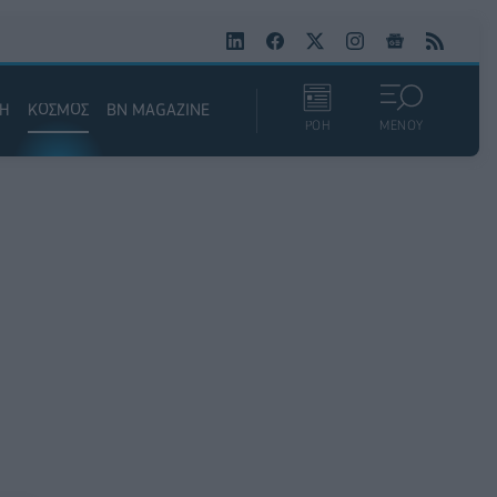
ΚΗ
ΚΟΣΜΟΣ
BN MAGAZINE
ΡΟΗ
ΜΕΝΟΥ