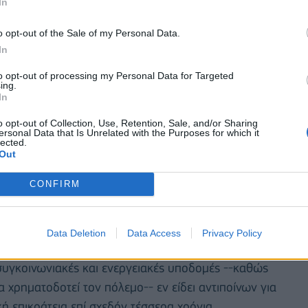
In
o opt-out of the Sale of my Personal Data.
In
to opt-out of processing my Personal Data for Targeted
ing.
In
o opt-out of Collection, Use, Retention, Sale, and/or Sharing
ersonal Data that Is Unrelated with the Purposes for which it
σαν πυρκαγιά στις εγκαταστάσεις «επιχείρησης»
lected.
Out
am ο επικεφαλής των τοπικών αρχών Ντμίτρι
ς της δραστηριότητας της «επιχείρησης» όπου
CONFIRM
κεκριμένη περιφέρεια καταστράφηκαν 12 ουκρανικά
Data Deletion
Data Access
Privacy Policy
ους μήνες τις επιδρομές του είδους στη Ρωσία,
 συγκοινωνιακές και ενεργειακές υποδομές --καθώς
χρηματοδοτεί τον πόλεμο-- εν είδει αντιποίνων για
 επικράτεια επί σχεδόν τέσσερα χρόνια.