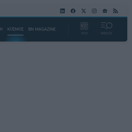
ΚΗ
ΚΟΣΜΟΣ
BN MAGAZINE
ΡΟΗ
ΜΕΝΟΥ