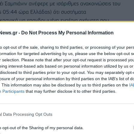
 Σαμπιάνιν ανέφερε με ισάριθμες ανακοινώσεις του
ις 05:44 ώρα Ελλάδας) ότι συστήματα
υκρανικά μη επανδρωμένα εναέρια οχήματα που
αναφέρθηκε σε θύματα ή ζημιές.
News.gr -
Do Not Process My Personal Information
ου εξυπηρετούν την πρωτεύουσα της Ρωσίας οι
to opt-out of the sale, sharing to third parties, or processing of your per
φαλείας, σύμφωνα με ανακοινώσεις του
formation for targeted advertising by us, please use the below opt-out s
ίας Άρτεμ Καρινιάκο, επίσης μέσω Telegram.
r selection. Please note that after your opt-out request is processed y
eing interest-based ads based on personal information utilized by us or
disclosed to third parties prior to your opt-out. You may separately opt-
ά του στην καθημερινή πρωινή ενημέρωσή του μέσω
losure of your personal information by third parties on the IAB’s list of
νύχτας καταρρίφθηκαν συνολικά 172 ουκρανικά
. This information may also be disclosed by us to third parties on the
IA
της περιφέρειας Μπριάνσκ.
Participants
that may further disclose it to other third parties.
l Data Processing Opt Outs
o opt-out of the Sharing of my personal data.