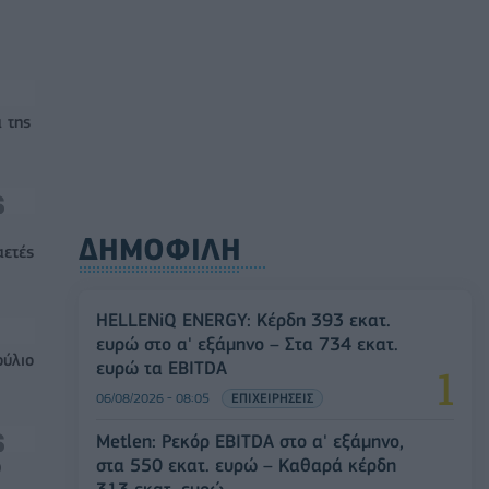
 της
ΔΗΜΟΦΙΛΗ
αετές
HELLENiQ ENERGY: Κέρδη 393 εκατ.
ευρώ στο α' εξάμηνο – Στα 734 εκατ.
ούλιο
ευρώ τα EBITDA
06/08/2026 - 08:05
ΕΠΙΧΕΙΡΗΣΕΙΣ
Metlen: Ρεκόρ EBITDA στο α' εξάμηνο,
στα 550 εκατ. ευρώ – Καθαρά κέρδη
0
313 εκατ. ευρώ