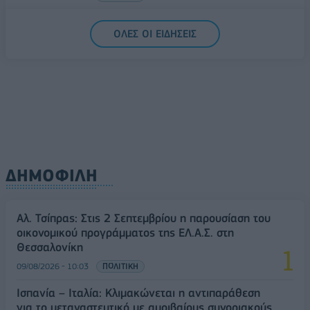
Υπ. Μεταφορών: Οριστική λύση στο ζήτημα των
ΟΛΕΣ ΟΙ ΕΙΔΗΣΕΙΣ
πινακίδων κυκλοφορίας - Τέλος στις χρονοβόρες
διαδικασίες
09/08/2026 - 11:18
ΕΛΛΑΔΑ
ΔΗΜΟΦΙΛΗ
Αλ. Τσίπρας: Στις 2 Σεπτεμβρίου η παρουσίαση του
οικονομικού προγράμματος της ΕΛ.Α.Σ. στη
Θεσσαλονίκη
09/08/2026 - 10:03
ΠΟΛΙΤΙΚΗ
Ισπανία – Ιταλία: Κλιμακώνεται η αντιπαράθεση
για το μεταναστευτικό με αμοιβαίους συνοριακούς