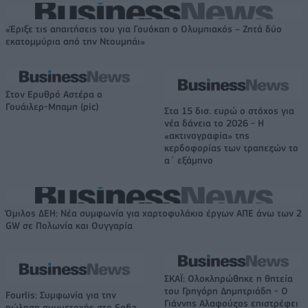
«Έριξε τις απαιτήσεις του για Γουόκαπ ο Ολυμπιακός – Ζητά δύο
εκατομμύρια από την Ντουμπάι»
Στον Ερυθρό Αστέρα ο
Γουάιλερ-Μπαμπ (pic)
Στα 15 δισ. ευρώ ο στόχος για
νέα δάνεια το 2026 - Η
«ακτινογραφία» της
κερδοφορίας των τραπεζών το
α΄ εξάμηνο
Όμιλος ΔΕΗ: Νέα συμφωνία για χαρτοφυλάκιο έργων ΑΠΕ άνω των 2
GW σε Πολωνία και Ουγγαρία
ΣΚΑΪ: Ολοκληρώθηκε η θητεία
του Γρηγόρη Δημητριάδη - Ο
Fourlis: Συμφωνία για την
Γιάννης Αλαφούζος επιστρέφει
πώληση συμμετοχής στο Sofia