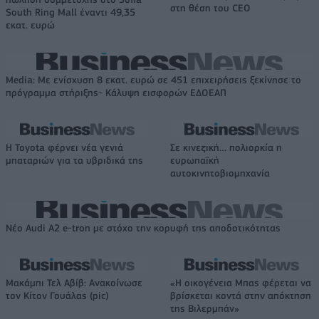
στη θέση του CEO
South Ring Mall έναντι 49,35
εκατ. ευρώ
Media: Με ενίσχυση 8 εκατ. ευρώ σε 451 επιχειρήσεις ξεκίνησε το
πρόγραμμα στήριξης- Κάλυψη εισφορών ΕΔΟΕΑΠ
Η Toyota φέρνει νέα γενιά
Σε κινεζική… πολιορκία η
μπαταριών για τα υβριδικά της
ευρωπαϊκή
αυτοκινητοβιομηχανία
Νέο Audi A2 e-tron με στόχο την κορυφή της αποδοτικότητας
Μακάμπι Τελ Αβίβ: Ανακοίνωσε
«Η οικογένεια Μπας φέρεται να
τον Κίτον Γουάλας (pic)
βρίσκεται κοντά στην απόκτηση
της Βιλερμπάν»