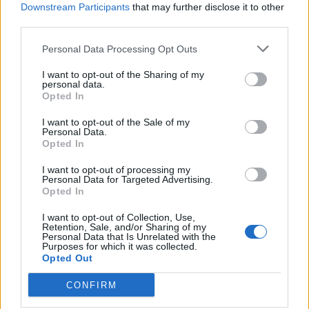
Downstream Participants
that may further disclose it to other
third parties.
Personal Data Processing Opt Outs
18η συνεχόμενη χρονιά για τον ΟΤΕ στη διεθνή σειρά δεικτών
FTSE4Good
I want to opt-out of the Sharing of my
personal data.
Opted In
Alpha Bank: Για πρώτη φορά το Αρχαίο Θέατρο Επιδαύρου άνοιξε τις
I want to opt-out of the Sale of my
πύλες του σε όλους
Personal Data.
Opted In
I want to opt-out of processing my
Personal Data for Targeted Advertising.
Opted In
ΠΕΡΙΣΣΌΤΕΡΑ ΣΕ ΑΥΤΉ ΤΗΝ ΚΑΤΗΓΟΡΊΑ
I want to opt-out of Collection, Use,
Retention, Sale, and/or Sharing of my
Personal Data that Is Unrelated with the
Purposes for which it was collected.
Opted Out
CONFIRM