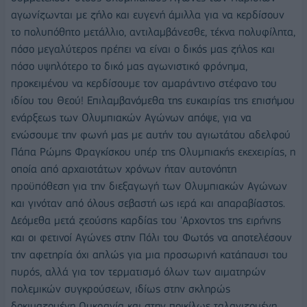
αγωνίζωνται με ζήλο και ευγενή άμιλλα για να κερδίσουν
το πολυπόθητο μετάλλιο, αντιλαμβάνεσθε, τέκνα πολυφίλητα,
πόσο μεγαλύτερος πρέπει να είναι ο δικός μας ζήλος και
πόσο υψηλότερο το δικό μας αγωνιστικό φρόνημα,
προκειμένου να κερδίσουμε τον αμαράντινο στέφανο του
ιδίου του Θεού! Επιλαμβανόμεθα της ευκαιρίας της επισήμου
ενάρξεως των Ολυμπιακών Αγώνων απόψε, για να
ενώσουμε την φωνή μας με αυτήν του αγιωτάτου αδελφού
Πάπα Ρώμης Φραγκίσκου υπέρ της Ολυμπιακής εκεχειρίας, η
οποία από αρχαιοτάτων χρόνων ήταν αυτονόητη
προϋπόθεση για την διεξαγωγή των Ολυμπιακών Αγώνων
και γινόταν από όλους σεβαστή ως ιερά και απαραβίαστος.
Δεόμεθα μετά ζεούσης καρδίας του 'Αρχοντος της ειρήνης
και οι φετινοί Αγώνες στην Πόλι του Φωτός να αποτελέσουν
την αφετηρία όχι απλώς για μια προσωρινή κατάπαυσι του
πυρός, αλλά για τον τερματισμό όλων των αιματηρών
πολεμικών συγκρούσεων, ιδίως στην σκληρώς
δοκιμαζομένη Ουκρανία και στην ποικίλως ταλανιζομένη