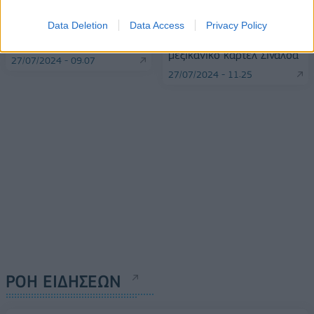
Οι ΗΠΑ καταφέρνουν
Οι Ολυμπιακοί Αγώνες
Data Deletion
Data Access
Privacy Policy
«πολύ βαρύ πλήγμα» στο
2024 άρχισαν!
μεξικανικό καρτέλ Σιναλόα
27/07/2024 - 09:07
27/07/2024 - 11:25
ΡΟΗ ΕΙΔΗΣΕΩΝ