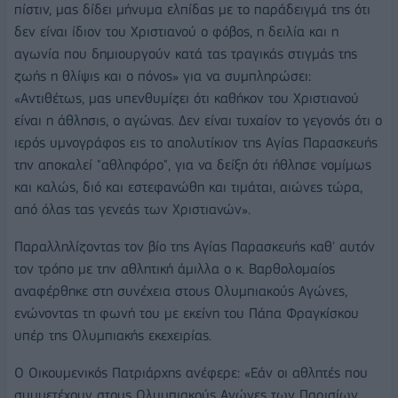
πίστιν, μας δίδει μήνυμα ελπίδας με το παράδειγμά της ότι
δεν είναι ίδιον του Χριστιανού ο φόβος, η δειλία και η
αγωνία που δημιουργούν κατά τας τραγικάς στιγμάς της
ζωής η θλίψις και ο πόνος» για να συμπληρώσει:
«Αντιθέτως, μας υπενθυμίζει ότι καθήκον του Χριστιανού
είναι η άθλησις, ο αγώνας. Δεν είναι τυχαίον το γεγονός ότι ο
ιερός υμνογράφος εις το απολυτίκιον της Αγίας Παρασκευής
την αποκαλεί "αθληφόρο", για να δείξη ότι ήθλησε νομίμως
και καλώς, διό και εστεφανώθη και τιμάται, αιώνες τώρα,
από όλας τας γενεάς των Χριστιανών».
Παραλληλίζοντας τον βίο της Αγίας Παρασκευής καθ' αυτόν
τον τρόπο με την αθλητική άμιλλα ο κ. Βαρθολομαίος
αναφέρθηκε στη συνέχεια στους Ολυμπιακούς Αγώνες,
ενώνοντας τη φωνή του με εκείνη του Πάπα Φραγκίσκου
υπέρ της Ολυμπιακής εκεχειρίας.
Ο Οικουμενικός Πατριάρχης ανέφερε: «Εάν οι αθλητές που
συμμετέχουν στους Ολυμπιακούς Αγώνες των Παρισίων