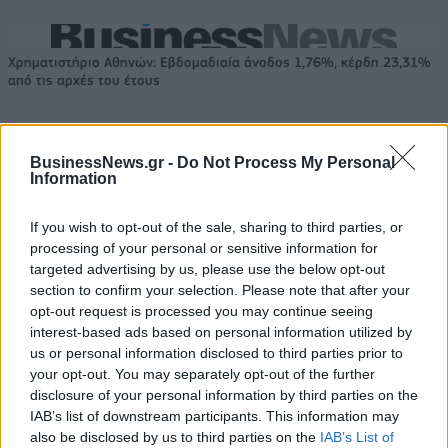
Χρηματιστήριο Αθηνών: Εβδομαδιαία άνοδος 1,76%, κέρδη 23,31%
από τις αρχές του έτους
BusinessNews.gr -
Do Not Process My Personal
Information
Ελληνική Αναπτυξιακή Τράπεζα:
Υπ. Μεταφορών: Οριστική λύση
Με «προίκα» 2 δισ. ευρώ
στο ζήτημα των πινακίδων
ανοίγει δρόμο για δάνεια έως 5
κυκλοφορίας - Τέλος στις
If you wish to opt-out of the sale, sharing to third parties, or
δισ. σε μικρομεσαίες
χρονοβόρες διαδικασίες
processing of your personal or sensitive information for
targeted advertising by us, please use the below opt-out
section to confirm your selection. Please note that after your
opt-out request is processed you may continue seeing
Η Chery επενδύει 75 εκατ. δολάρια στην KG Mobility
interest-based ads based on personal information utilized by
us or personal information disclosed to third parties prior to
your opt-out. You may separately opt-out of the further
Το FIAT 500 Hybrid τώρα από
Ατρόμητος και Novibet
disclosure of your personal information by third parties on the
18.990 ευρώ
συνεχίζουν μαζί: Ανανέωση της
IAB’s list of downstream participants. This information may
συνεργασίας τους μέχρι το
also be disclosed by us to third parties on the
IAB’s List of
2028