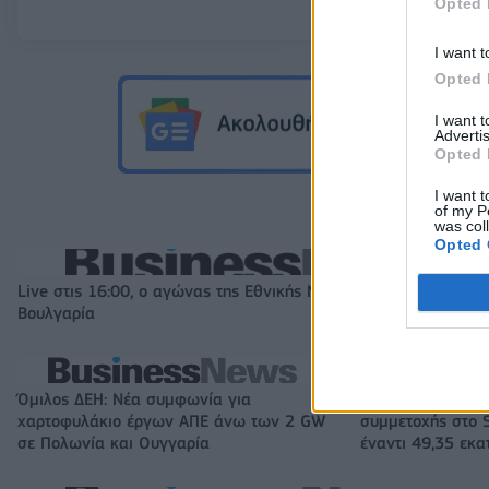
Opted 
I want t
Opted 
I want 
Advertis
Opted 
I want t
of my P
was col
Opted 
Live στις 16:00, ο αγώνας της Εθνικής Νεανίδων με τη
Βουλγαρία
Όμιλος ΔΕΗ: Νέα συμφωνία για
Fourlis: Συμφωνί
χαρτοφυλάκιο έργων ΑΠΕ άνω των 2 GW
συμμετοχής στο S
σε Πολωνία και Ουγγαρία
έναντι 49,35 εκα