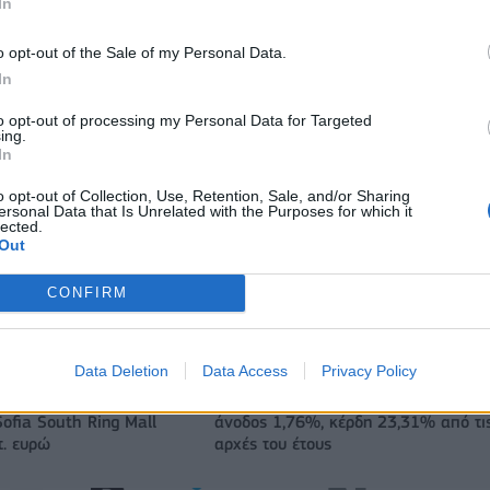
In
o opt-out of the Sale of my Personal Data.
In
to opt-out of processing my Personal Data for Targeted
ing.
In
o opt-out of Collection, Use, Retention, Sale, and/or Sharing
ersonal Data that Is Unrelated with the Purposes for which it
lected.
Out
Εθνική Παίδων: Απώλεσε προβάδισμα 13 πόντων και έχασε
CONFIRM
89 από το Ισραήλ
Data Deletion
Data Access
Privacy Policy
α για την πώληση
Χρηματιστήριο Αθηνών: Εβδομαδιαία
ofia South Ring Mall
άνοδος 1,76%, κέρδη 23,31% από τι
τ. ευρώ
αρχές του έτους