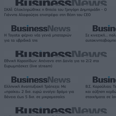
ΣΚΑΪ: Ολοκληρώθηκε η θητεία του Γρηγόρη Δημητριάδη - Ο
Γιάννης Αλαφούζος επιστρέφει στη θέση του CEO
Η Toyota φέρνει νέα γενιά μπαταριών
Σε κινεζική… πολ
για τα υβριδικά της
αυτοκινητοβιομη
Εθνική Κορασίδων: Απέναντι στη Δανία για το 2/2 στο
Ευρωμπάσκετ (live stream)
Ελληνική Αναπτυξιακή Τράπεζα: Με
Β.Σ. Καρούλιας: Τ
«προίκα» 2 δισ. ευρώ ανοίγει δρόμο για
και αύξηση κερδ
δάνεια έως 5 δισ. σε μικρομεσαίες
στοιχήματα σε lo