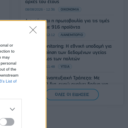
αρχές του έτους
08/08/2026 - 12:36
ΟΙΚΟΝΟΜΙΑ
Διευρύνεται η πρωτοβουλία για τις τιμές
στο ράφι με 916 προϊόντα
08/08/2026 - 12:12
ΛΙΑΝΕΜΠΟΡΙΟ
sonal or
Health Monitoring: Η εθνική υποδομή για
ection to
την αξιοποίηση των δεδομένων υγείας
ou may
προς όφελος των πολιτών
 personal
08/08/2026 - 11:48
ΥΓΕΙΑ
out of the
 downstream
Ελληνική Αναπτυξιακή Τράπεζα: Με
B’s List of
«προίκα» 2 δισ. ευρώ ανοίγει δρόμο για
δάνεια έως 5 δισ. σε μικρομεσαίες
ΟΛΕΣ ΟΙ ΕΙΔΗΣΕΙΣ
08/08/2026 - 11:22
ΤΡΑΠΕΖΕΣ
5G παντού, 6G στον ορίζοντα: Πού
βρίσκεται η Ελλάδα στη μεγάλη
τεχνολογική μετάβαση