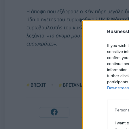
Η άποψη που εξέφρασε ο Κέιν πήρε μεγάλη δη
ήδη ο ηγέτης του ευρωφοβικού UKIP
Νάιτζε
ευρωβουλευτής του κυκλοφόρησε αφίσα του η
Business
λεζάντα: «
Το όνομα μου είναι Μάικλ και έχω 
ευρωκράτες
».
If you wish 
sensitive in
confirm you
continue se
information 
further disc
participants
BREXIT
ΒΡΕΤΑΝΙΑ
MΑΙΚΛ ΚΕΙΝ
Downstream 
Persona
I want t