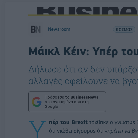
Newsroom
ΚΟΣΜΟΣ
Mάικλ Κέιν: Υπέρ το
Δήλωσε ότι αν δεν υπάρξο
αλλαγές οφείλουνε να βγο
Πρόσθεσε το
BusinessNews
στα αγαπημένα σου στη
Google
Υ
πέρ του Brexit
τάχθηκε ο γνωστός 
ότι νιώθει σίγουρος ότι «
πρέπει να β