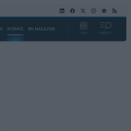
ΚΗ
ΚΟΣΜΟΣ
BN MAGAZINE
ΡΟΗ
ΜΕΝΟΥ