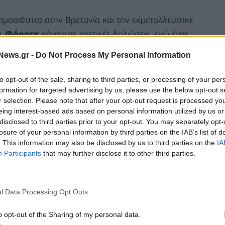
μοσιότητα στην Βρετανία και την εκμεταλλεύτηκε
λ Φάρατζ
κάνοντας σχετικές δηλώσεις, ενώ ένας
θοποιού από ταινία, στην οποία κρατά όπλο με τη
News.gr -
Do Not Process My Personal Information
βαρεθεί να μου λένε τι να κάνω ευρωπαίοι
to opt-out of the sale, sharing to third parties, or processing of your per
formation for targeted advertising by us, please use the below opt-out s
r selection. Please note that after your opt-out request is processed y
eing interest-based ads based on personal information utilized by us or
disclosed to third parties prior to your opt-out. You may separately opt-
losure of your personal information by third parties on the IAB’s list of
. This information may also be disclosed by us to third parties on the
IA
Participants
that may further disclose it to other third parties.
l Data Processing Opt Outs
o opt-out of the Sharing of my personal data.