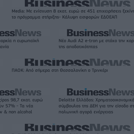
Media: Με ενίσχυση 8 εκατ. ευρώ σε 451 επιχειρήσεις ξεκίν
το πρόγραμμα στήριξης- Κάλυψη εισφορών ΕΔΟΕΑΠ
ιορκία η ευρωπαϊκή
Νέο Audi A2 e-tron με στόχο την κο
χανία
της αποδοτικότητας
ΠΑΟΚ: Από σήμερα στη Θεσσαλονίκη ο Τρινκέρι
ζίρος 98,7 εκατ. ευρώ
Deloitte Ελλάδος: Χρηματοοικονομικ
ών 57% - Τα νέα
σύμβουλος της ΔΕΗ για την είσοδο σ
w & non alcohol
πολωνική αγορά ενέργειας