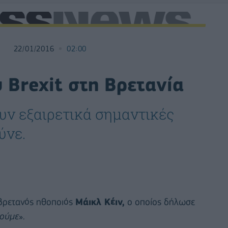
22/01/2016
02:00
υ Brexit στη Βρετανία
υν εξαιρετικά σημαντικές
ύνε.
βρετανός ηθοποιός
Μάικλ Κέιν,
ο οποίος δήλωσε
γούμε
».