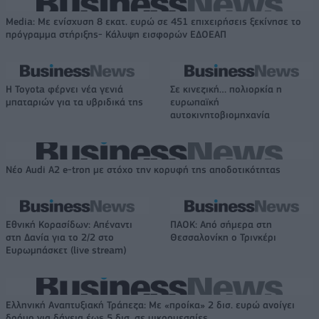
Media: Με ενίσχυση 8 εκατ. ευρώ σε 451 επιχειρήσεις ξεκίνησε το
πρόγραμμα στήριξης- Κάλυψη εισφορών ΕΔΟΕΑΠ
Η Toyota φέρνει νέα γενιά
Σε κινεζική… πολιορκία η
μπαταριών για τα υβριδικά της
ευρωπαϊκή
αυτοκινητοβιομηχανία
Νέο Audi A2 e-tron με στόχο την κορυφή της αποδοτικότητας
Εθνική Κορασίδων: Απέναντι
ΠΑΟΚ: Από σήμερα στη
στη Δανία για το 2/2 στο
Θεσσαλονίκη ο Τρινκέρι
Ευρωμπάσκετ (live stream)
Ελληνική Αναπτυξιακή Τράπεζα: Με «προίκα» 2 δισ. ευρώ ανοίγει
δρόμο για δάνεια έως 5 δισ. σε μικρομεσαίες