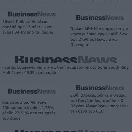
Εθνική Παίδων: Απώλεσε
προβάδισμα 13 πόντων και
Όμιλος ΔΕΗ: Νέα συμφωνία για
έχασε 84-89 από το Ισραήλ
χαρτοφυλάκιο έργων ΑΠΕ άνω
των 2 GW σε Πολωνία και
Ουγγαρία
Fourlis: Συμφωνία για την πώληση συμμετοχής στο Sofia South Ring
Mall έναντι 49,35 εκατ. ευρώ
ΣΚΑΪ: Ολοκληρώθηκε η θητεία
του Γρηγόρη Δημητριάδη - Ο
Χρηματιστήριο Αθηνών:
Γιάννης Αλαφούζος επιστρέφει
Εβδομαδιαία άνοδος 1,76%,
στη θέση του CEO
κέρδη 23,31% από τις αρχές
του έτους