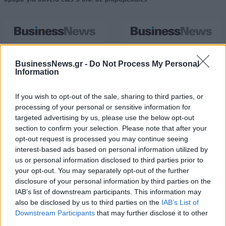
Β.Σ. Καρούλιας: Τζίρος 98,7
Deloitte Ελλάδος:
εκατ. ευρώ και αύξηση κερδών
Χρηματοοικονομικός
BusinessNews.gr -
Do Not Process My Personal
57% - Τα νέα στοιχήματα σε
σύμβουλος της ΔΕΗ για την
Information
low & non alcohol
είσοδο στην πολωνική αγορά
ενέργειας
If you wish to opt-out of the sale, sharing to third parties, or
processing of your personal or sensitive information for
targeted advertising by us, please use the below opt-out
Η Chery επενδύει 75 εκατ. δολάρια στην KG Mobility
section to confirm your selection. Please note that after your
opt-out request is processed you may continue seeing
interest-based ads based on personal information utilized by
us or personal information disclosed to third parties prior to
Το FIAT 500 Hybrid τώρα από
Ατρόμητος και Novibet
your opt-out. You may separately opt-out of the further
18.990 ευρώ
συνεχίζουν μαζί: Ανανέωση της
disclosure of your personal information by third parties on the
συνεργασίας τους μέχρι το
2028
IAB’s list of downstream participants. This information may
also be disclosed by us to third parties on the
IAB’s List of
Downstream Participants
that may further disclose it to other
third parties.