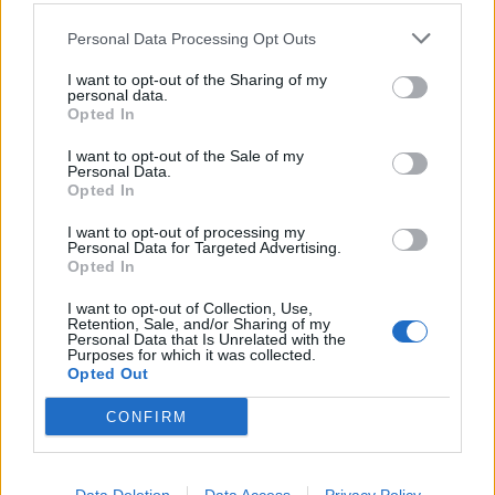
18η συνεχόμενη χρονιά για τον ΟΤΕ στη διεθνή σειρά δεικτών
FTSE4Good
Personal Data Processing Opt Outs
I want to opt-out of the Sharing of my
personal data.
Opted In
Alpha Bank: Για πρώτη φορά το Αρχαίο Θέατρο Επιδαύρου άνοιξε τις
πύλες του σε όλους
I want to opt-out of the Sale of my
Personal Data.
Opted In
I want to opt-out of processing my
Personal Data for Targeted Advertising.
ΠΕΡΙΣΣΌΤΕΡΑ ΣΕ ΑΥΤΉ ΤΗΝ ΚΑΤΗΓΟΡΊΑ
Opted In
I want to opt-out of Collection, Use,
Retention, Sale, and/or Sharing of my
Personal Data that Is Unrelated with the
Purposes for which it was collected.
Opted Out
CONFIRM
«Ασπίδες»: Πότε ξεκινά η
Η Κομισιόν χαιρετίζει την
ευρωπαϊκή επιχείρηση