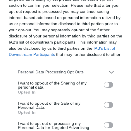
section to confirm your selection. Please note that after your
09/08/2026 - 11:18
ΕΛΛΑΔΑ
opt-out request is processed you may continue seeing
interest-based ads based on personal information utilized by
us or personal information disclosed to third parties prior to
your opt-out. You may separately opt-out of the further
disclosure of your personal information by third parties on the
IAB’s list of downstream participants. This information may
also be disclosed by us to third parties on the
IAB’s List of
ΔΗΜΟΦΙΛΗ
Downstream Participants
that may further disclose it to other
third parties.
Αλ. Τσίπρας: Στις 2 Σεπτεμβρίου η παρουσίαση του
Personal Data Processing Opt Outs
οικονομικού προγράμματος της ΕΛ.Α.Σ. στη
Θεσσαλονίκη
I want to opt-out of the Sharing of my
personal data.
09/08/2026 - 10:03
ΠΟΛΙΤΙΚΗ
Opted In
Στα 15 δισ. ευρώ ο στόχος για νέα δάνεια το 2026
I want to opt-out of the Sale of my
- Η «ακτινογραφία» της κερδοφορίας των
Personal Data.
Opted In
τραπεζών το α΄ εξάμηνο
09/08/2026 - 10:52
ΤΡΑΠΕΖΕΣ
I want to opt-out of processing my
Personal Data for Targeted Advertising.