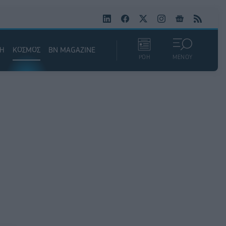
ΚΗ
ΚΟΣΜΟΣ
BN MAGAZINE
ΡΟΗ
ΜΕΝΟΥ