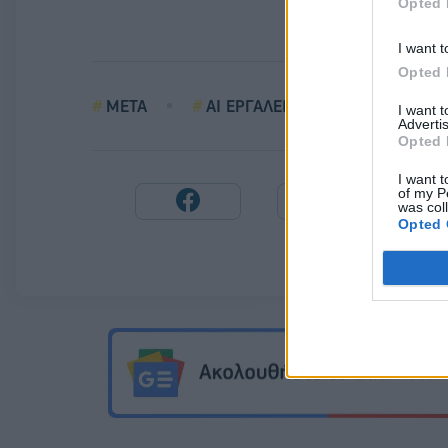
Opted 
I want t
Opted 
META
AI ΕΡΓΑΛΕΙΑ
ΔΟΚΙΜΗ
I want 
Advertis
Opted 
I want t
of my P
was col
Opted 