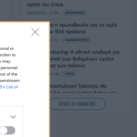
αρχές του έτους
08/08/2026 - 12:36
ΟΙΚΟΝΟΜΙΑ
Διευρύνεται η πρωτοβουλία για τις τιμές
στο ράφι με 916 προϊόντα
08/08/2026 - 12:12
ΛΙΑΝΕΜΠΟΡΙΟ
sonal or
Health Monitoring: Η εθνική υποδομή για
ection to
την αξιοποίηση των δεδομένων υγείας
ou may
προς όφελος των πολιτών
 personal
out of the
08/08/2026 - 11:48
ΥΓΕΙΑ
 downstream
Ελληνική Αναπτυξιακή Τράπεζα: Με
B’s List of
«προίκα» 2 δισ. ευρώ ανοίγει δρόμο για
δάνεια έως 5 δισ. σε μικρομεσαίες
ΟΛΕΣ ΟΙ ΕΙΔΗΣΕΙΣ
08/08/2026 - 11:22
ΤΡΑΠΕΖΕΣ
5G παντού, 6G στον ορίζοντα: Πού
βρίσκεται η Ελλάδα στη μεγάλη
τεχνολογική μετάβαση