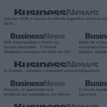
Live στις 19:30, ο αγώνας της Εθνικής Κορασίδων απέναντι στ
Δανία
ΣΚΑΪ: Ολοκληρώθηκε η θητεία του
Media: Με ενίσχυ
Γρηγόρη Δημητριάδη - Ο Γιάννης
επιχειρήσεις ξεκ
Αλαφούζος επιστρέφει στη θέση του CEO
στήριξης- Κάλυ
Σε κινεζική… πολιορκία η ευρωπαϊκή αυτοκινητοβιομηχανία
Μισιακός: «Ο προπονητής είναι
Ο Γιάννης Αγραβ
υπεύθυνος και αναλαμβάνω την ευθύνη»
Ιωαννίνων