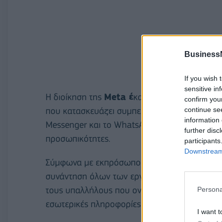
Business
If you wish 
sensitive in
Η διοίκηση της
Meta έ
κανε την Πέμπτη «πρόβ
confirm you
continue se
που κατασκευάζει συμπεριλαμβανομένων των c
information 
Messenger και το WhatsApp και μπορούν να 
further disc
προσωπικότητες.
participants
Downstream 
Σύμφωνα με εκπρόσωπο του αμερικανικού τεχν
συνάντηση όλων των εργαζομένων έκαναν επί
τους υπαλλήλους που ονομάζεται
Metamate
Persona
εσωτερικές πληροφορίες της εταιρείας, μετέ
I want t