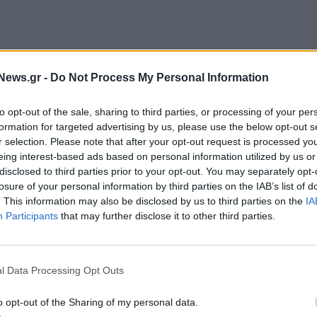
News.gr -
Do Not Process My Personal Information
to opt-out of the sale, sharing to third parties, or processing of your per
formation for targeted advertising by us, please use the below opt-out s
α» σε μια σειρά εργαλείων τεχνητής νοημοσύνης
r selection. Please note that after your opt-out request is processed y
eing interest-based ads based on personal information utilized by us or
hatbots, τύπου ChatGPT, που σχεδιάζονται για το
disclosed to third parties prior to your opt-out. You may separately opt-
συνομιλούν χρησιμοποιώντας διαφορετικές
losure of your personal information by third parties on the IAB’s list of
. This information may also be disclosed by us to third parties on the
IA
Participants
that may further disclose it to other third parties.
ολογικού ομίλου, τα στελέχη που « μίλησαν σε μια
σης επίδειξη ενός βοηθού παραγωγικότητας για
και θα μπορούσε να εκτελεί εργασίες με βάση
l Data Processing Opt Outs
δωσε το
Reuters.
o opt-out of the Sharing of my personal data.