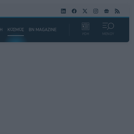
ΚΗ
ΚΟΣΜΟΣ
BN MAGAZINE
ΡΟΗ
ΜΕΝΟΥ