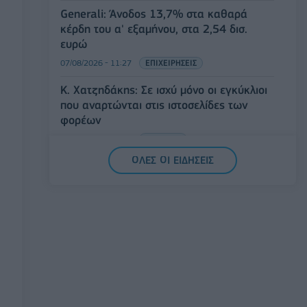
Generali: Άνοδος 13,7% στα καθαρά
κέρδη του α' εξαμήνου, στα 2,54 δισ.
ευρώ
07/08/2026 - 11:27
ΕΠΙΧΕΙΡΗΣΕΙΣ
Κ. Χατζηδάκης: Σε ισχύ μόνο οι εγκύκλιοι
που αναρτώνται στις ιστοσελίδες των
φορέων
07/08/2026 - 11:20
ΠΟΛΙΤΙΚΗ
ΟΛΕΣ ΟΙ ΕΙΔΗΣΕΙΣ
Έλεγχοι με drones και MyCoast σε πάνω
από 300 παραλίες - Πρόστιμα έως 73.000
ευρώ και σφραγίσεις επιχειρήσεων
07/08/2026 - 11:08
ΕΠΙΧΕΙΡΗΣΕΙΣ