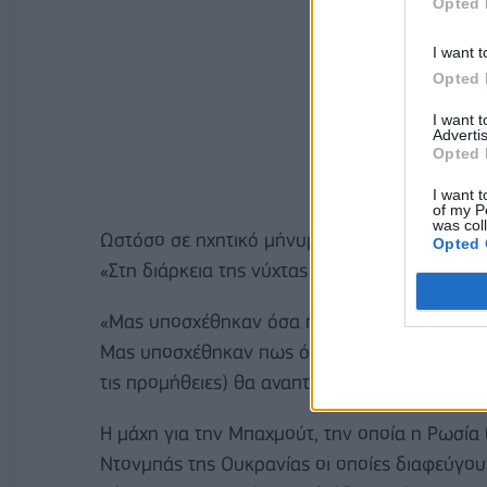
Opted 
I want t
Opted 
I want 
Advertis
Opted 
I want t
of my P
was col
Ωστόσο σε ηχητικό μήνυμα που ανήρτησε σήμε
Opted 
«Στη διάρκεια της νύχτας λάβαμε διαταγή μάχ
«Μας υποσχέθηκαν όσα πυρομαχικά και όπλα χ
Μας υποσχέθηκαν πως όλα όσα χρειάζονται ώσ
τις προμήθειες) θα αναπτυχθούν στο πλευρό μ
Η μάχη για την Μπαχμούτ, την οποία η Ρωσία 
Ντονμπάς της Ουκρανίας οι οποίες διαφεύγουν