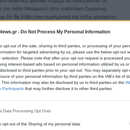
λου Βάγκνερ φάνηκε σήμερα να εγκαταλείπει τα
 την πόλη Μπαχμούτ στην ανατολική Ουκρανία,
ας ότι θα λάβει όσα πυρομαχικά και όπλα χρειάζεται
News.gr -
Do Not Process My Personal Information
ασκευή ότι οι μαχητές του, που ηγούνται της
to opt-out of the sale, sharing to third parties, or processing of your per
ρονταν επειδή όπως είπε οι άνδρες του δεν έχουν
formation for targeted advertising by us, please use the below opt-out s
 και αδικαιολόγητες» απώλειες ως αποτέλεσμα.
r selection. Please note that after your opt-out request is processed y
eing interest-based ads based on personal information utilized by us or
 τον υπουργό Άμυνας της Ρωσίας Σεργκέι Σοϊγκού και
disclosed to third parties prior to your opt-out. You may separately opt-
 τους στον πόλεμο στην Ουκρανία, δήλωσε πως
losure of your personal information by third parties on the IAB’s list of
. This information may also be disclosed by us to third parties on the
IA
μικροπρεπείς ζήλιες» παρακρατούν κρίσιμες
Participants
that may further disclose it to other third parties.
l Data Processing Opt Outs
o opt-out of the Sharing of my personal data.