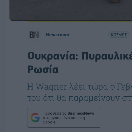
Newsroom
ΚΟΣΜΟΣ
Ουκρανία: Πυραυλικέ
Ρωσία
Η Wagner λέει τώρα ο Γεβγ
του ότι θα παραμείνουν σ
Πρόσθεσε το
BusinessNews
στα αγαπημένα σου στη
Google