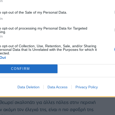
In
o opt-out of the Sale of my Personal Data.
In
to opt-out of processing my Personal Data for Targeted
ing.
In
o opt-out of Collection, Use, Retention, Sale, and/or Sharing
ersonal Data that Is Unrelated with the Purposes for which it
lected.
ρα στο κανάλι του στο Telegram, ο Πριγκόζιν είπε:
Out
ης, για πρώτη φορά όλον αυτόν τον καιρό».
CONFIRM
ρειαζόμαστε ώστε να συνεχίσουμε τις επιχειρήσεις.
τε ο εχθρός να εμποδιστεί να μας αποκόψει (από
Data Deletion
Data Access
Privacy Policy
ας».
θεωρεί σκαλοπάτι για άλλες πόλεις στην περιοχή
 ακόμη τον έλεγχό της, είναι η πιο σφοδρή της