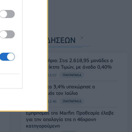
ΡΟΗ ΕΙΔΗΣΕΩΝ
Χρηματιστήριο: Στις 2.618,95 μονάδες ο
Γενικός Δείκτης Τιμών, με άνοδο 0,40%
07/08/2026 - 13:07
ΟΙΚΟΝΟΜΙΑ
ΕΛΣΤΑΤ: Στο 3,4% υποχώρησε ο
πληθωρισμός τον Ιούλιο
07/08/2026 - 12:46
ΟΙΚΟΝΟΜΙΑ
Εμπρησμός της Marfin: Προθεσμία έλαβε
για την απολογία της η 46χρονη
κατηγορούμενη