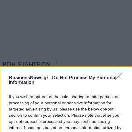
ΡΟΗ ΕΙΔΗΣΕΩΝ
BusinessNews.gr -
Do Not Process My Personal
Information
Κορυφώνεται η έξοδος του Αυγούστου – Πάνω από
56.000 επιβάτες αναχωρούν σήμερα από τα
λιμάνια της Αττικής
If you wish to opt-out of the sale, sharing to third parties, or
processing of your personal or sensitive information for
08/08/2026 - 14:30
ΕΛΛΑΔΑ
targeted advertising by us, please use the below opt-out
Δυτική Αττική: Η επόμενη ημέρα μετά τις πυρκαγιές
section to confirm your selection. Please note that after your
– Τα έργα Antinero και η «μάχη» πριν από τις
opt-out request is processed you may continue seeing
βροχές
interest-based ads based on personal information utilized by