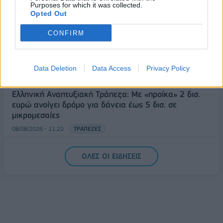
Purposes for which it was collected.
με 916 προϊόντα
Opted Out
08/08/2026 - 12:12
ΛΙΑΝΕΜΠΟΡΙΟ
CONFIRM
Health Monitoring: Η εθνική υποδομή για την
αξιοποίηση των δεδομένων υγείας προς όφελος
των πολιτών
Data Deletion
Data Access
Privacy Policy
08/08/2026 - 11:48
ΥΓΕΙΑ
Ελληνική Αναπτυξιακή Τράπεζα: Με «προίκα» 2 δισ.
ευρώ ανοίγει δρόμο για δάνεια έως 5 δισ. σε
μικρομεσαίες
08/08/2026 - 11:22
ΤΡΑΠΕΖΕΣ
5G παντού, 6G στον ορίζοντα: Πού βρίσκεται η
ΟΛΕΣ ΟΙ ΕΙΔΗΣΕΙΣ
Ελλάδα στη μεγάλη τεχνολογική μετάβαση
08/08/2026 - 10:54
ΤΕΧΝΟΛΟΓΙΑ