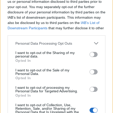
us or personal information disclosed to third parties prior to
08/08/2026 - 14:08
ΕΛΛΑΔΑ
your opt-out. You may separately opt-out of the further
disclosure of your personal information by third parties on the
Ειδικό Χωροταξικό για τον Τουρισμό: Οι νέοι
IAB’s list of downstream participants. This information may
κανόνες για επενδύσεις, νησιά και προορισμούς υπό
also be disclosed by us to third parties on the
IAB’s List of
πίεση
Downstream Participants
that may further disclose it to other
08/08/2026 - 13:21
ΤΟΥΡΙΣΜΟΣ
third parties.
Υπουργείο Εργασίας: Ο “χάρτης” των πληρωμών
Personal Data Processing Opt Outs
από τον e-ΕΦΚΑ και τη ΔΥΠΑ έως τις 14 Αυγούστου
08/08/2026 - 12:58
ΟΙΚΟΝΟΜΙΑ
I want to opt-out of the Sharing of my
personal data.
Opted In
Οι Hamilton Reserve Bank και SEE Capital
Hamilton Ltd. συνάπτουν συμφωνία υπηρεσιών
I want to opt-out of the Sale of my
μάρκετινγκ
Personal Data.
Opted In
08/08/2026 - 13:44
ΕΠΙΧΕΙΡΗΣΕΙΣ
I want to opt-out of processing my
Χρηματιστήριο Αθηνών: Εβδομαδιαία άνοδος
Personal Data for Targeted Advertising.
1,76%, κέρδη 23,31% από τις αρχές του έτους
Opted In
08/08/2026 - 12:36
ΟΙΚΟΝΟΜΙΑ
I want to opt-out of Collection, Use,
Retention, Sale, and/or Sharing of my
Διευρύνεται η πρωτοβουλία για τις τιμές στο ράφι
Personal Data that Is Unrelated with the