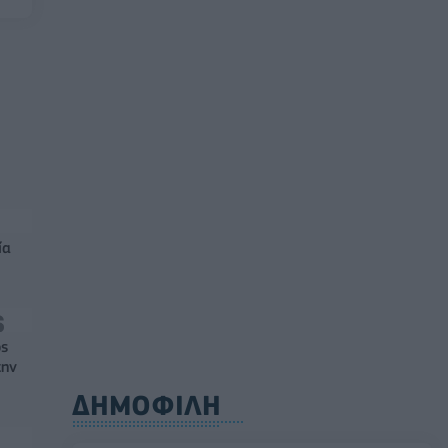
ία
ός
την
ΔΗΜΟΦΙΛΗ