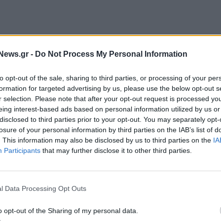
News.gr -
Do Not Process My Personal Information
r έδειξαν ότι το αντιιικό σχήμα δύο φαρμάκων που
to opt-out of the sale, sharing to third parties, or processing of your per
όσον αφορά την πρόληψη νοσηλείας και θανάτου σε
formation for targeted advertising by us, please use the below opt-out s
r selection. Please note that after your opt-out request is processed y
να αναπτύξουν σοβαρή νόσο. Τα πρόσφατα
eing interest-based ads based on personal information utilized by us or
άρμακο διατηρεί την αποτελεσματικότητά του και
disclosed to third parties prior to your opt-out. You may separately opt-
losure of your personal information by third parties on the IAB’s list of
. This information may also be disclosed by us to third parties on the
IA
Participants
that may further disclose it to other third parties.
εται από το στόμα, για τη θεραπεία ενηλίκων
κών ασθενών ηλικίας τουλάχιστον 12 ετών,
 ότι είναι έτοιμη να ξεκινήσει αμέσως τις παραδόσεις
l Data Processing Opt Outs
γωγής στα 120 εκατομμύρια θεραπευτικά σχήματα,
o opt-out of the Sharing of my personal data.