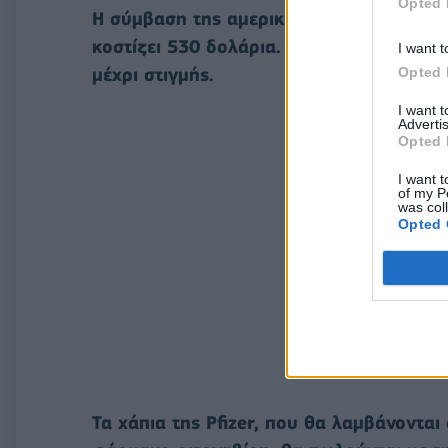
Opted 
Η σύμβαση της αμερικανικής κυβέρνησης
κοστίζει 530 δολάρια. Οι ΗΠΑ έχουν παρ
I want t
Opted 
μέχρι στιγμής.
I want 
Advertis
Opted 
I want t
of my P
was col
Opted 
Τα χάπια της Pfizer, που θα λαμβάνονται