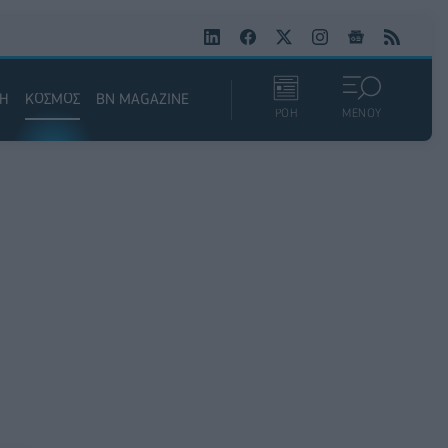
ΚΗ
ΚΟΣΜΟΣ
BN MAGAZINE
ΡΟΗ
ΜΕΝΟΥ