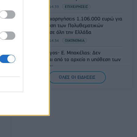
07/08/2026 - 14:39
ΕΠΙΧΕΙΡΗΣΕΙΣ
ΥΠΠΟ: Επιχορηγήσεις 1.106.000 ευρώ για
την ενίσχυση των Πολυθεματικών
Φεστιβάλ σε όλη την Ελλάδα
07/08/2026 - 14:34
ΟΙΚΟΝΟΜΙΑ
Άρειος Πάγος- Ε. Μπακέλας: Δεν
ανασύρεται από το αρχείο η υπόθεση των
υποκλοπών
07/08/2026 - 14:11
ΕΛΛΑΔΑ
ΟΛΕΣ ΟΙ ΕΙΔΗΣΕΙΣ
Σαουδική Αραβία, Τουρκία και Πακιστάν
υπογράφουν κοινή αμυντική συμφωνία
07/08/2026 - 13:47
ΚΟΣΜΟΣ