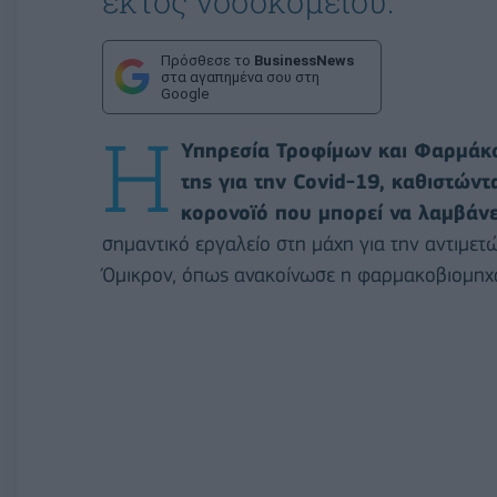
εκτός νοσοκομείου.
Πρόσθεσε το
BusinessNews
στα αγαπημένα σου στη
Google
H
Υπηρεσία Τροφίμων και Φαρμάκων
της για την Covid-19, καθιστώντ
κορονοϊό που μπορεί να λαμβάνετ
σημαντικό εργαλείο στη μάχη για την αντιμε
Όμικρον, όπως ανακοίνωσε η φαρμακοβιομηχαν