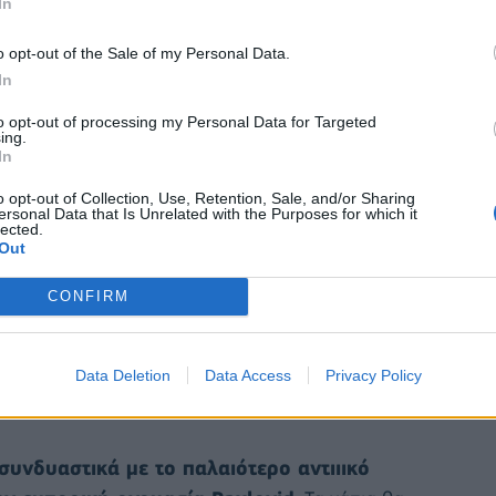
In
 προβλέπει ότι το κάθε θεραπευτικό σχήμα θα
αγγείλει 10 εκατομμύρια θεραπευτικά σχήματα
o opt-out of the Sale of my Personal Data.
In
to opt-out of processing my Personal Data for Targeted
ing.
In
o opt-out of Collection, Use, Retention, Sale, and/or Sharing
ersonal Data that Is Unrelated with the Purposes for which it
lected.
Out
CONFIRM
Data Deletion
Data Access
Privacy Policy
 συνδυαστικά με το παλαιότερο αντιιικό