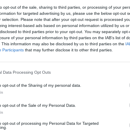
του χαπιού της Merck
to opt-out of the sale, sharing to third parties, or processing of your per
08/11/2021 - 19:25
formation for targeted advertising by us, please use the below opt-out s
r selection. Please note that after your opt-out request is processed y
eing interest-based ads based on personal information utilized by us or
disclosed to third parties prior to your opt-out. You may separately opt-
losure of your personal information by third parties on the IAB’s list of
. This information may also be disclosed by us to third parties on the
IA
Participants
that may further disclose it to other third parties.
ΟΙΚΟΝΟΜΙΑ
. άνθρωποι
Σχεδόν 1 εκατ. άνθρωποι
ε χρόνο από την
πεθαίνουν κάθε χρόνο από την
τών φαρμάκων μέσω
πώληση πλαστών φαρμάκων μέ
l Data Processing Opt Outs
διαδικτύου
27/08/2018 - 03:00
o opt-out of the Sharing of my personal data.
In
o opt-out of the Sale of my Personal Data.
In
to opt-out of processing my Personal Data for Targeted
ing.