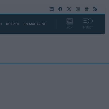
ΚΗ
ΚΟΣΜΟΣ
BN MAGAZINE
ΡΟΗ
ΜΕΝΟΥ