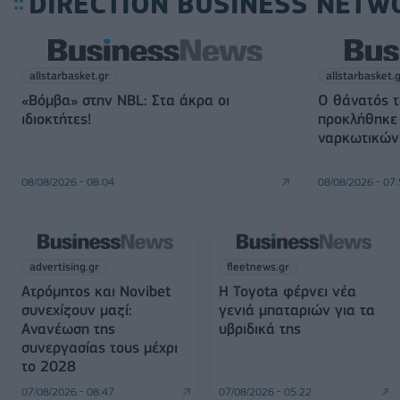
DIRECTION BUSINESS NETW
allstarbasket.gr
allstarbasket.
«Βόμβα» στην NBL: Στα άκρα οι
O θάνατός 
ιδιοκτήτες!
προκλήθηκε
ναρκωτικών
08/08/2026 - 08:04
08/08/2026 - 07
advertising.gr
fleetnews.gr
Ατρόμητος και Novibet
Η Toyota φέρνει νέα
συνεχίζουν μαζί:
γενιά μπαταριών για τα
Ανανέωση της
υβριδικά της
συνεργασίας τους μέχρι
το 2028
07/08/2026 - 08:47
07/08/2026 - 05:22