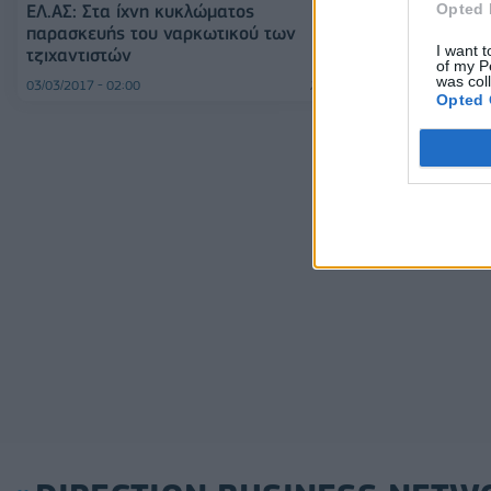
ΕΛ.ΑΣ: Στα ίχνη κυκλώματος
ΕΛ.ΑΣ: Στα ίχ
Opted 
παρασκευής του ναρκωτικού των
παρασκευής τ
I want t
τζιχαντιστών
τζιχαντιστών
of my P
was col
03/03/2017 - 02:00
03/03/2017 - 02:00
Opted 