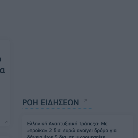
ό
ια
ΡΟΗ ΕΙΔΗΣΕΩΝ
Ελληνική Αναπτυξιακή Τράπεζα: Με
«προίκα» 2 δισ. ευρώ ανοίγει δρόμο για
δάνεια έως 5 δισ. σε μικρομεσαίες