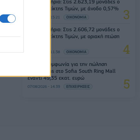
Χρηματιστήριο: Στις 2.623,19 μονάδες ο
Γενικός Δείκτης Τιμών, με άνοδο 0,57%
07/08/2026 - 15:21
ΟΙΚΟΝΟΜΙΑ
Χρηματιστήριο: Στις 2.606,72 μονάδες ο
Γενικός Δείκτης Τιμών, με οριακή πτώση
0,07%
07/08/2026 - 11:38
ΟΙΚΟΝΟΜΙΑ
Fourlis: Συμφωνία για την πώληση
συμμετοχής στο Sofia South Ring Mall
έναντι 49,35 εκατ. ευρώ
07/08/2026 - 14:39
ΕΠΙΧΕΙΡΗΣΕΙΣ