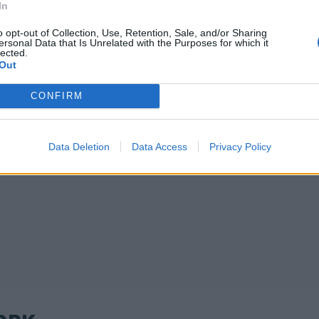
νη κυκλώματος
In
ου ναρκωτικού των
o opt-out of Collection, Use, Retention, Sale, and/or Sharing
ersonal Data that Is Unrelated with the Purposes for which it
lected.
Out
CONFIRM
Data Deletion
Data Access
Privacy Policy