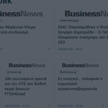
ORK
gr
advertising.gr
του Μπράντον Κλαρκ
ΣΚΑΪ: Ολοκληρώθηκε η θητε
 από συνδυασμό
Γρηγόρη Δημητριάδη - Ο Γιά
Αλαφούζος επιστρέφει στη 
CEO
:57
08/08/2026 - 06:51
csrnews.gr
fleetnews.gr
18η συνεχόμενη χρονιά
Σε κινεζική… πολιορκία η
για τον ΟΤΕ στη διεθνή
ευρωπαϊκή
σειρά δεικτών
αυτοκινητοβιομηχανία
FTSE4Good
06/08/2026 - 11:42
06/08/2026 - 05:00