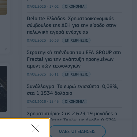
07/08/2026 - 17:02
ΟΙΚΟΝΟΜΙΑ
Deloitte Ελλάδος: Χρηματοοικονομικός
σύμβουλος της ΔΕΗ για την είσοδο στην
πολωνική αγορά ενέργειας
07/08/2026 - 16:38
ΕΠΙΧΕΙΡΗΣΕΙΣ
Στρατηγική επένδυση του EFA GROUP στη
Fractal για την ανάπτυξη προηγμένων
αμυντικών τεχνολογιών
07/08/2026 - 16:11
ΕΠΙΧΕΙΡΗΣΕΙΣ
Συνάλλαγμα: Το ευρώ ενισχύεται 0,08%,
στα 1,1534 δολάρια
07/08/2026 - 15:45
ΟΙΚΟΝΟΜΙΑ
Χρηματιστήριο: Στις 2.623,19 μονάδες ο
Γενικός Δείκτης Τιμών, με άνοδο 0,57%
07/08/2026 - 15:21
ΟΙΚΟΝΟΜΙΑ
ση
ΟΛΕΣ ΟΙ ΕΙΔΗΣΕΙΣ