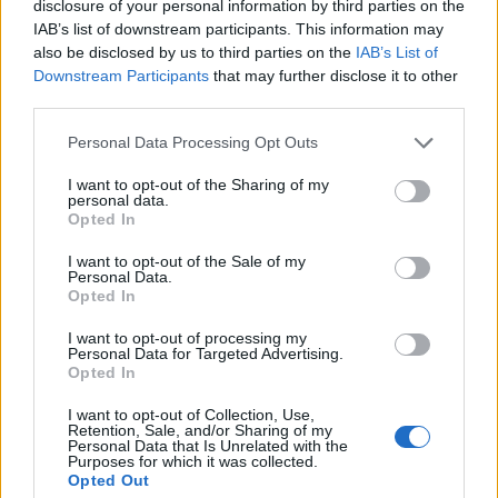
disclosure of your personal information by third parties on the
ΠΕΡΙΣΣΌΤΕΡΑ ΣΕ ΑΥΤΉ ΤΗΝ ΚΑΤΗΓΟΡΊΑ
IAB’s list of downstream participants. This information may
also be disclosed by us to third parties on the
IAB’s List of
Downstream Participants
that may further disclose it to other
third parties.
Personal Data Processing Opt Outs
I want to opt-out of the Sharing of my
personal data.
Alpha Bank: Νέο
Opted In
πρόγραμμα εθελουσίας-Τα
Τράπεζα Πειραιώς:
κίνητρα για τους
Παρούσα στην 84η ΔΕΘ
I want to opt-out of the Sale of my
Personal Data.
εργαζόμενους
ανοίγοντας το δρόμο
Opted In
στους νέους για τον
06/09/2019 - 10:44
αγροδιατροφικό τομέα
I want to opt-out of processing my
Personal Data for Targeted Advertising.
05/09/2019 - 16:51
Opted In
I want to opt-out of Collection, Use,
Retention, Sale, and/or Sharing of my
Personal Data that Is Unrelated with the
Purposes for which it was collected.
Opted Out