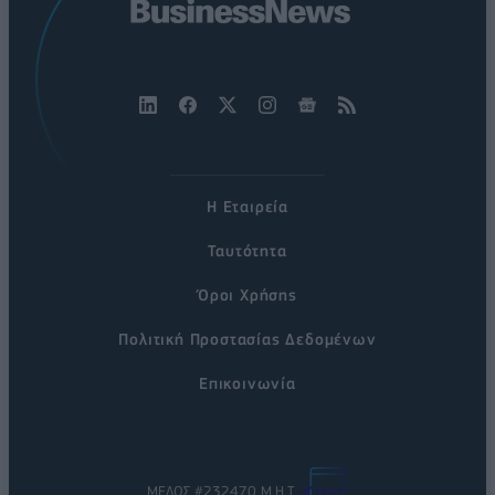
Η Εταιρεία
Ταυτότητα
Όροι Χρήσης
Πολιτική Προστασίας Δεδομένων
Επικοινωνία
ΜΕΛΟΣ #232470 Μ.Η.Τ.