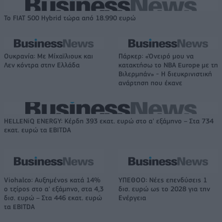
Το FIAT 500 Hybrid τώρα από 18.990 ευρώ
Ουκρανία: Με Μίχαϊλιουκ και
Πάρκερ: «Όνειρό μου να
Λεν κόντρα στην Ελλάδα
κατακτήσω το ΝΒΑ Europe με τη
Βιλερμπάν» - Η διευκρινιστική
ανάρτηση που έκανε
HELLENiQ ENERGY: Κέρδη 393 εκατ. ευρώ στο α' εξάμηνο – Στα 734
εκατ. ευρώ τα EBITDA
Viohalco: Αυξημένος κατά 14%
ΥΠΕΘΟΟ: Νέες επενδύσεις 1
ο τζίρος στο α' εξάμηνο, στα 4,3
δισ. ευρώ ως το 2028 για την
δισ. ευρώ – Στα 446 εκατ. ευρώ
Ενέργεια
τα EBITDA