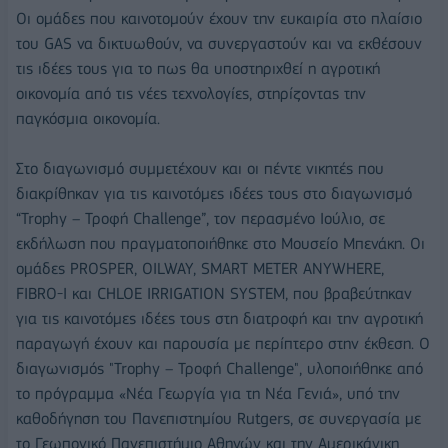
Οι ομάδες που καινοτομούν έχουν την ευκαιρία στο πλαίσιο
του GAS να δικτυωθούν, να συνεργαστούν και να εκθέσουν
τις ιδέες τους για το πως θα υποστηριχθεί η αγροτική
οικονομία από τις νέες τεχνολογίες, στηρίζοντας την
παγκόσμια οικονομία.
Στο διαγωνισμό συμμετέχουν και οι πέντε νικητές που
διακρίθηκαν για τις καινοτόμες ιδέες τους στο διαγωνισμό
“Trophy – Τροφή Challenge”, τον περασμένο Ιούλιο, σε
εκδήλωση που πραγματοποιήθηκε στο Μουσείο Μπενάκη. Οι
ομάδες PROSPER, OILWAY, SMART METER ANYWHERE,
FIBRO-I και CHLOE IRRIGATION SYSTEM, που βραβεύτηκαν
για τις καινοτόμες ιδέες τους στη διατροφή και την αγροτική
παραγωγή έχουν και παρουσία με περίπτερο στην έκθεση. Ο
διαγωνισμός "Trophy – Τροφή Challenge", υλοποιήθηκε από
το πρόγραμμα «Νέα Γεωργία για τη Νέα Γενιά», υπό την
καθοδήγηση του Πανεπιστημίου Rutgers, σε συνεργασία με
το Γεωπονικό Πανεπιστήμιο Αθηνών και την Αμερικάνικη