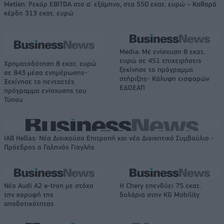
Metlen: Ρεκόρ EBITDA στο α' εξάμηνο, στα 550 εκατ. ευρώ – Καθαρά
κέρδη 313 εκατ. ευρώ
Media: Με ενίσχυση 8 εκατ.
ευρώ σε 451 επιχειρήσεις
Χρηματοδότηση 8 εκατ. ευρώ
ξεκίνησε το πρόγραμμα
σε 843 μέσα ενημέρωσης-
στήριξης- Κάλυψη εισφορών
Ξεκίνησε το πενταετές
ΕΔΟΕΑΠ
πρόγραμμα ενίσχυσης του
Τύπου
IAB Hellas: Νέα Διοικούσα Επιτροπή και νέο Διοικητικό Συμβούλιο -
Πρόεδρος ο Γαληνός Γιαγλής
Νέο Audi A2 e-tron με στόχο
Η Chery επενδύει 75 εκατ.
την κορυφή της
δολάρια στην KG Mobility
αποδοτικότητας