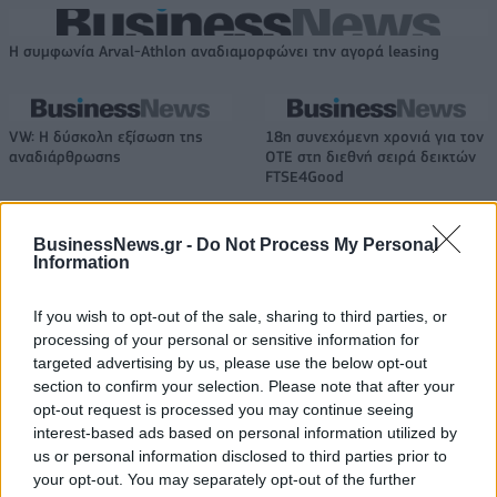
Η συμφωνία Arval-Athlon αναδιαμορφώνει την αγορά leasing
VW: Η δύσκολη εξίσωση της
18η συνεχόμενη χρονιά για τον
αναδιάρθρωσης
ΟΤΕ στη διεθνή σειρά δεικτών
FTSE4Good
BusinessNews.gr -
Do Not Process My Personal
Information
Alpha Bank: Για πρώτη φορά το Αρχαίο Θέατρο Επιδαύρου άνοιξε τις
πύλες του σε όλους
If you wish to opt-out of the sale, sharing to third parties, or
processing of your personal or sensitive information for
targeted advertising by us, please use the below opt-out
ESG Report 2025: Πώς η ΑΒ Βασιλόπουλος μετατρέπει τη
section to confirm your selection. Please note that after your
βιωσιμότητα σε καθημερινή πράξη
opt-out request is processed you may continue seeing
interest-based ads based on personal information utilized by
us or personal information disclosed to third parties prior to
your opt-out. You may separately opt-out of the further