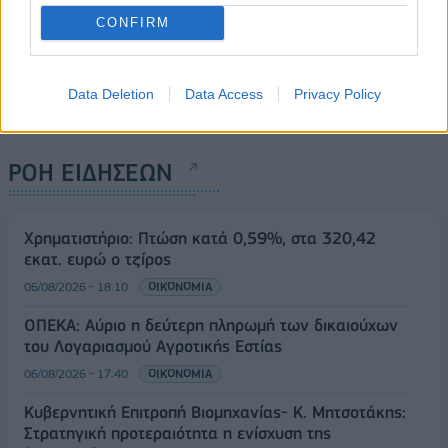
CONFIRM
Data Deletion
Data Access
Privacy Policy
ΡΟΗ ΕΙΔΗΣΕΩΝ
Χρηματιστήριο: Πτώση κατά 0,59%, στα 320,42
εκατ. ευρώ ο τζίρος
06/08/2026 - 18:10
ΟΙΚΟΝΟΜΙΑ
ΟΠΕΚΑ: Αύριο η δεύτερη πληρωμή των δικαιούχων
του Λογαριασμού Αγροτικής Εστίας
06/08/2026 - 17:40
ΟΙΚΟΝΟΜΙΑ
Κυβερνητική Επιτροπή Βιομηχανίας- Κ. Μητσοτάκης:
Στρατηγική προτεραιότητα η ενίσχυση της