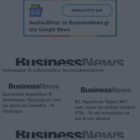
EuroLeague: Οι ενθουσιώδεις πρωτοεμφανιζόμενοι
Ευρωπαϊκό Κορασίδων Β'
Κατηγορίας: Πρεμιέρα με νίκη
Β.Σ. Καρούλιας: Τζίρος 98,7
για Δανία και Ισλανδία - Το
εκατ. ευρώ και αύξηση κερδών
πανόραμα
57% - Τα νέα στοιχήματα σε
low & non alcohol