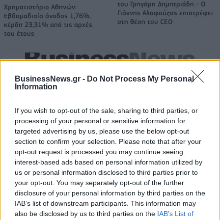
του Γρηγόρη Δημητριάδη - Ο
Χρηματιστήριο Αθηνών:
Γιάννης Αλαφούζος επιστρέφει
Εβδομαδιαία άνοδος 1,76%,
στη θέση του CEO
κέρδη 23,31% από τις αρχές
του έτους
Media: Με ενίσχυση 8 εκατ. ευρώ σε 451 επιχειρήσεις ξεκίνησε το
BusinessNews.gr -
Do Not Process My Personal
πρόγραμμα στήριξης- Κάλυψη εισφορών ΕΔΟΕΑΠ
Information
If you wish to opt-out of the sale, sharing to third parties, or
Η Toyota φέρνει νέα γενιά
Σε κινεζική… πολιορκία η
processing of your personal or sensitive information for
μπαταριών για τα υβριδικά της
ευρωπαϊκή
targeted advertising by us, please use the below opt-out
αυτοκινητοβιομηχανία
section to confirm your selection. Please note that after your
opt-out request is processed you may continue seeing
interest-based ads based on personal information utilized by
us or personal information disclosed to third parties prior to
Νέο Audi A2 e-tron με στόχο την κορυφή της αποδοτικότητας
your opt-out. You may separately opt-out of the further
disclosure of your personal information by third parties on the
IAB’s list of downstream participants. This information may
Εθνική Παίδων: Απώλεσε
Ο Γιάννης Αγραβάνης στον Βίκο
also be disclosed by us to third parties on the
IAB’s List of
προβάδισμα 13 πόντων και
Ιωαννίνων