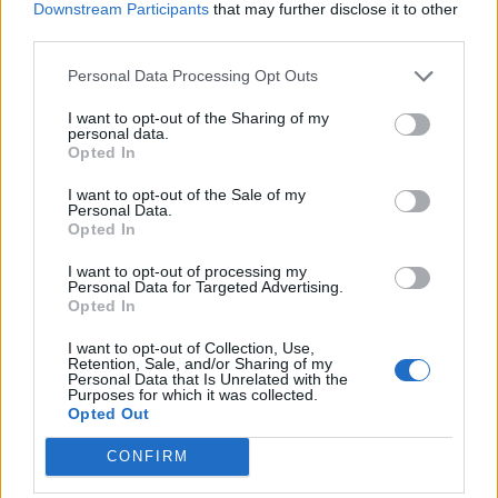
Downstream Participants
that may further disclose it to other
έχασε 84-89 από το Ισραήλ
third parties.
Personal Data Processing Opt Outs
Ελληνική Αναπτυξιακή Τράπεζα: Με «προίκα» 2 δισ. ευρώ ανοίγει
I want to opt-out of the Sharing of my
δρόμο για δάνεια έως 5 δισ. σε μικρομεσαίες
personal data.
Opted In
I want to opt-out of the Sale of my
Personal Data.
Opted In
Β.Σ. Καρούλιας: Τζίρος 98,7
Deloitte Ελλάδος:
εκατ. ευρώ και αύξηση κερδών
Χρηματοοικονομικός
I want to opt-out of processing my
57% - Τα νέα στοιχήματα σε
σύμβουλος της ΔΕΗ για την
Personal Data for Targeted Advertising.
low & non alcohol
είσοδο στην πολωνική αγορά
Opted In
ενέργειας
I want to opt-out of Collection, Use,
Retention, Sale, and/or Sharing of my
Personal Data that Is Unrelated with the
Purposes for which it was collected.
Η Chery επενδύει 75 εκατ. δολάρια στην KG Mobility
Opted Out
CONFIRM
Το FIAT 500 Hybrid τώρα από
Ατρόμητος και Novibet