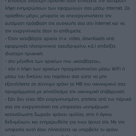
• Επιδείξτε ιδιαίτερη προσοχή όταν επιλέγετε την αυτόματη
λήψη ενημερώσεων των εφαρμογών σας μέσω Internet. Ως
πρόσθετο μέτρο, μπορείτε να απενεργοποιήσετε την
αυτόματη πρόσβαση της συσκευής σας στο Internet και να
την ενεργοποιείτε όταν το επιθυμείτε.
• Όταν κατεβάζετε αρχεία (π.χ. video, downloads από
εφαρμογές ηλεκτρονικού ταχυδρομείου κ.ά.) επιδείξτε
ιδιαίτερη προσοχή:
- στο μέγεθος των αρχείων που «κατεβάζετε»,
- εάν η λήψη των αρχείων πραγματοποιείται μέσω WiFi ή
μέσω του δικτύου του παρόχου σας ώστε να μην
εξαντλήσετε σε σύντομο χρόνο τα MB του οικονομικού σας
προγράμματος με αποτέλεσμα την οικονομική επιβάρυνση.
• Εάν δεν είναι ήδη ενεργοποιημένη, ζητήστε από τον πάροχό
σας την ενεργοποίηση της υπηρεσίας «ενημέρωση
κατανάλωσης δωρεάν χρόνου ομιλίας, sms ή όγκου
δεδομένων» και ενημερωθείτε για τους όρους της. Με την
υπηρεσία αυτή όταν πλησιάζετε να υπερβείτε το χρόνο