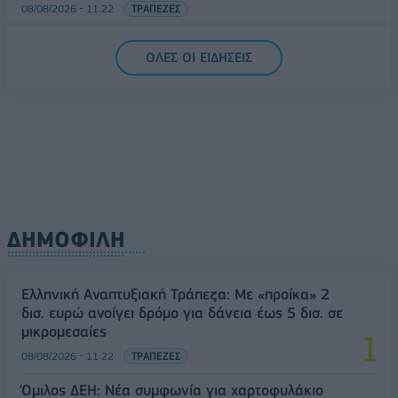
08/08/2026 - 11:22
ΤΡΑΠΕΖΕΣ
5G παντού, 6G στον ορίζοντα: Πού βρίσκεται η
ΟΛΕΣ ΟΙ ΕΙΔΗΣΕΙΣ
Ελλάδα στη μεγάλη τεχνολογική μετάβαση
08/08/2026 - 10:54
ΤΕΧΝΟΛΟΓΙΑ
ΔΗΜΟΦΙΛΗ
Ελληνική Αναπτυξιακή Τράπεζα: Με «προίκα» 2
δισ. ευρώ ανοίγει δρόμο για δάνεια έως 5 δισ. σε
μικρομεσαίες
08/08/2026 - 11:22
ΤΡΑΠΕΖΕΣ
Όμιλος ΔΕΗ: Νέα συμφωνία για χαρτοφυλάκιο