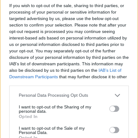
If you wish to opt-out of the sale, sharing to third parties, or
Β.Σ. Καρούλιας: Τζίρος 98,7 εκατ. ευρώ και αύξηση κερδών 57% - Τα
processing of your personal or sensitive information for
νέα στοιχήματα σε low & non alcohol
targeted advertising by us, please use the below opt-out
section to confirm your selection. Please note that after your
opt-out request is processed you may continue seeing
interest-based ads based on personal information utilized by
Media: Με ενίσχυση 8 εκατ.
us or personal information disclosed to third parties prior to
ευρώ σε 451 επιχειρήσεις
Deloitte Ελλάδος:
your opt-out. You may separately opt-out of the further
ξεκίνησε το πρόγραμμα
Χρηματοοικονομικός
στήριξης- Κάλυψη εισφορών
disclosure of your personal information by third parties on the
σύμβουλος της ΔΕΗ για την
ΕΔΟΕΑΠ
IAB’s list of downstream participants. This information may
είσοδο στην πολωνική αγορά
ενέργειας
also be disclosed by us to third parties on the
IAB’s List of
Downstream Participants
that may further disclose it to other
third parties.
IAB Hellas: Νέα Διοικούσα Επιτροπή και νέο Διοικητικό Συμβούλιο -
Personal Data Processing Opt Outs
Πρόεδρος ο Γαληνός Γιαγλής
I want to opt-out of the Sharing of my
personal data.
Opted In
Η Toyota φέρνει νέα γενιά
Σε κινεζική… πολιορκία η
μπαταριών για τα υβριδικά της
ευρωπαϊκή
I want to opt-out of the Sale of my
Personal Data.
αυτοκινητοβιομηχανία
Opted In