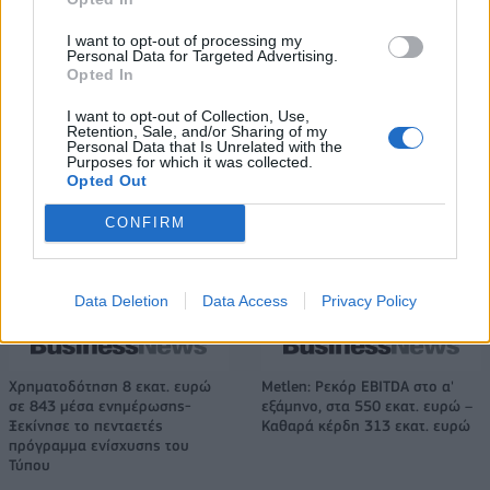
I want to opt-out of processing my
Personal Data for Targeted Advertising.
Νέο Audi A2 e-tron με στόχο την κορυφή της αποδοτικότητας
Opted In
I want to opt-out of Collection, Use,
Retention, Sale, and/or Sharing of my
Personal Data that Is Unrelated with the
Ευρωπαϊκό Παίδων: Λύγισε
Γιαννακόπουλος: «Όταν σου
Purposes for which it was collected.
στην παράταση η Ελλάδα, 96-
ρίχνουν μια πέτρα, τους
Opted Out
86 από την Ισπανία (pics)
καταστρέφεις» (vid)
CONFIRM
ΕΛΣΤΑΤ: Στο 3,4% υποχώρησε ο πληθωρισμός τον Ιούλιο
Data Deletion
Data Access
Privacy Policy
Χρηματοδότηση 8 εκατ. ευρώ
Metlen: Ρεκόρ EBITDA στο α'
σε 843 μέσα ενημέρωσης-
εξάμηνο, στα 550 εκατ. ευρώ –
Ξεκίνησε το πενταετές
Καθαρά κέρδη 313 εκατ. ευρώ
πρόγραμμα ενίσχυσης του
Τύπου