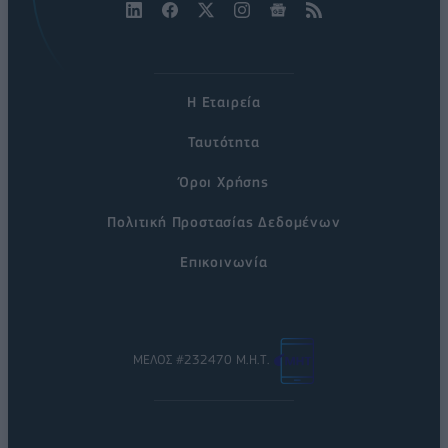
Η Εταιρεία
Ταυτότητα
Όροι Χρήσης
Πολιτική Προστασίας Δεδομένων
Επικοινωνία
ΜΕΛΟΣ #232470 Μ.Η.Τ.