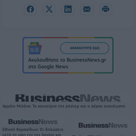
Αρμάνι Μιλάνο: Το καινούριο της ρόστερ και ο αέρας ανανέωσης
Εθνική Κορασίδων: Οι δηλώσεις
μετά τη νίκη επί της Δανίας και