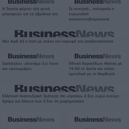
Η Toyota φέρνει νέα γενιά
Σε κινεζική… πολιορκία η
μπαταριών για τα υβριδικά της
ευρωπαϊκή
αυτοκινητοβιομηχανία
Νέο Audi A2 e-tron με στόχο την κορυφή της αποδοτικότητας
Σασλόγλου: «Ξεχνάμε ό,τι έγινε
Εθνική Κορασίδων: Νίκησε με
και προχωράμε»
74-65 τη Δανία και παίζει
ημιτελικό με τη Νορβηγία
Ελληνική Αναπτυξιακή Τράπεζα: Με «προίκα» 2 δισ. ευρώ ανοίγει
δρόμο για δάνεια έως 5 δισ. σε μικρομεσαίες