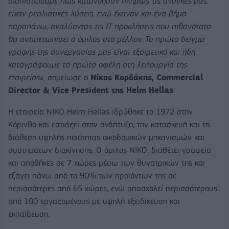
διαπιστώσαμε πως κατανόησαν πλήρως τις ανάγκες μας,
είχαν ρεαλιστικές λύσεις, ενώ έκαναν και ένα βήμα
παραπάνω, αναλύοντας τις ΙΤ προκλήσεις που πιθανότατα
θα αντιμετωπίσει ο όμιλος στο μέλλον. Το πρώτο δείγμα
γραφής της συνεργασίας μας είναι εξαιρετικό και ήδη
καταγράφουμε τα πρώτα οφέλη στη λειτουργία της
εταιρείας»,
σημείωσε ο
Νίκος Κορδάκης,
Commercial
Director &
Vice
President της
Helm
Hellas
.
Η εταιρεία ΝΙΚΟ Helm Hellas ιδρύθηκε το 1972 στην
Κόρινθο και εστιάζει στην ανάπτυξη, την κατασκευή και τη
διάθεση υψηλής ποιότητας οικοδομικών μηχανισμών και
συστημάτων διακίνησης. O όμιλος NIKO, διαθέτει γραφεία
και αποθήκες σε 7 χώρες μέσω των θυγατρικών της και
εξάγει πάνω από το 90% των προϊόντων της σε
περισσότερες από 65 χώρες, ενώ απασχολεί περισσότερους
από 100 εργαζομένους με υψηλή εξειδίκευση και
εκπαίδευση.