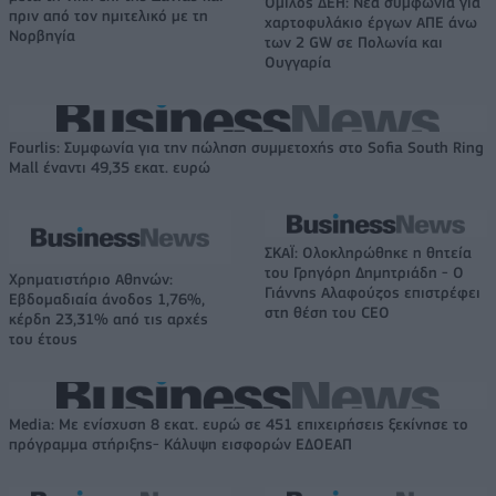
Όμιλος ΔΕΗ: Νέα συμφωνία για
πριν από τον ημιτελικό με τη
χαρτοφυλάκιο έργων ΑΠΕ άνω
Νορβηγία
των 2 GW σε Πολωνία και
Ουγγαρία
Fourlis: Συμφωνία για την πώληση συμμετοχής στο Sofia South Ring
Mall έναντι 49,35 εκατ. ευρώ
ΣΚΑΪ: Ολοκληρώθηκε η θητεία
του Γρηγόρη Δημητριάδη - Ο
Χρηματιστήριο Αθηνών:
Γιάννης Αλαφούζος επιστρέφει
Εβδομαδιαία άνοδος 1,76%,
στη θέση του CEO
κέρδη 23,31% από τις αρχές
του έτους
Media: Με ενίσχυση 8 εκατ. ευρώ σε 451 επιχειρήσεις ξεκίνησε το
πρόγραμμα στήριξης- Κάλυψη εισφορών ΕΔΟΕΑΠ