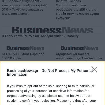
Β.Σ. Καρούλιας: Τζίρος 98,7
Deloitte Ελλάδος:
εκατ. ευρώ και αύξηση κερδών
Χρηματοοικονομικός
57% - Τα νέα στοιχήματα σε
σύμβουλος της ΔΕΗ για την
low & non alcohol
είσοδο στην πολωνική αγορά
ενέργειας
Η Chery επενδύει 75 εκατ. δολάρια στην KG Mobility
Το FIAT 500 Hybrid τώρα από
Ατρόμητος και Novibet
18.990 ευρώ
συνεχίζουν μαζί: Ανανέωση της
συνεργασίας τους μέχρι το
2028
BusinessNews.gr -
Do Not Process My Personal
Information
18η συνεχόμενη χρονιά για τον ΟΤΕ στη διεθνή σειρά δεικτών
If you wish to opt-out of the sale, sharing to third parties, or
FTSE4Good
processing of your personal or sensitive information for
targeted advertising by us, please use the below opt-out
section to confirm your selection. Please note that after your