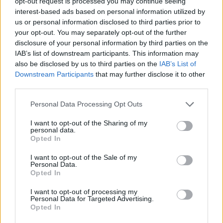
opt-out request is processed you may continue seeing
Alpha Bank: Για πρώτη φορά το Αρχαίο Θέατρο Επιδαύρου άνοιξε τις
interest-based ads based on personal information utilized by
πύλες του σε όλους
us or personal information disclosed to third parties prior to
your opt-out. You may separately opt-out of the further
disclosure of your personal information by third parties on the
IAB’s list of downstream participants. This information may
also be disclosed by us to third parties on the
IAB’s List of
ΠΕΡΙΣΣΌΤΕΡΑ ΣΕ ΑΥΤΉ ΤΗΝ ΚΑΤΗΓΟΡΊΑ
Downstream Participants
that may further disclose it to other
third parties.
Personal Data Processing Opt Outs
I want to opt-out of the Sharing of my
personal data.
Opted In
Intersys: Λύση φωτισμού
στην Εκπαιδευτική
I want to opt-out of the Sale of my
Personal Data.
Αναγέννηση
Opted In
01/07/2019 - 03:00
Η Thales Hellas και η
Thales Alenia Space
I want to opt-out of processing my
Personal Data for Targeted Advertising.
υπογράφουν Μνημόνιο
Opted In
Συνεργασίας με τον
Ελληνικό Διαστημικό