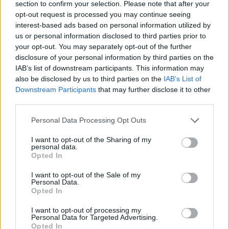
section to confirm your selection. Please note that after your
Εθνική Παίδων: Κόντρα στο Ισραήλ για την πρώτη νίκη στο
opt-out request is processed you may continue seeing
Ευρωμπάσκετ U16 (live stream)
interest-based ads based on personal information utilized by
us or personal information disclosed to third parties prior to
your opt-out. You may separately opt-out of the further
Εθνική Κορασίδων: Απέναντι
disclosure of your personal information by third parties on the
στη Δανία για το 2/2 στο
Fourlis: Συμφωνία για την
IAB’s list of downstream participants. This information may
Ευρωμπάσκετ (live stream)
πώληση συμμετοχής στο Sofia
also be disclosed by us to third parties on the
IAB’s List of
South Ring Mall έναντι 49,35
Downstream Participants
that may further disclose it to other
εκατ. ευρώ
third parties.
Personal Data Processing Opt Outs
Β.Σ. Καρούλιας: Τζίρος 98,7 εκατ. ευρώ και αύξηση κερδών 57% - Τα
I want to opt-out of the Sharing of my
νέα στοιχήματα σε low & non alcohol
personal data.
Opted In
I want to opt-out of the Sale of my
Personal Data.
ΣΚΑΪ: Ολοκληρώθηκε η θητεία
Opted In
του Γρηγόρη Δημητριάδη - Ο
Deloitte Ελλάδος:
Γιάννης Αλαφούζος επιστρέφει
Χρηματοοικονομικός
I want to opt-out of processing my
στη θέση του CEO
σύμβουλος της ΔΕΗ για την
Personal Data for Targeted Advertising.
είσοδο στην πολωνική αγορά
Opted In