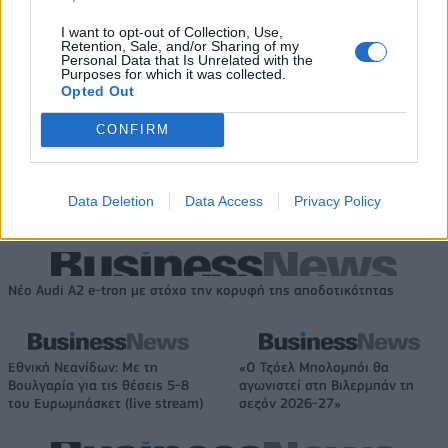
ενέργειας
I want to opt-out of Collection, Use,
Retention, Sale, and/or Sharing of my
Personal Data that Is Unrelated with the
Purposes for which it was collected.
Media: Με ενίσχυση 8 εκατ. ευρώ σε 451 επιχειρήσεις ξεκίνησε το
Opted Out
πρόγραμμα στήριξης- Κάλυψη εισφορών ΕΔΟΕΑΠ
CONFIRM
Η Toyota φέρνει νέα γενιά
Σε κινεζική… πολιορκία η
μπαταριών για τα υβριδικά της
ευρωπαϊκή
Data Deletion
Data Access
Privacy Policy
αυτοκινητοβιομηχανία
Νέο Audi A2 e-tron με στόχο την κορυφή της αποδοτικότητας
Εθνική Νεανίδων: Με τη
«Ο Τζόελ Μπολομπόι θα
Βουλγαρία για τις θέσεις 5-8
αγωνιστεί στη Βιλερμπάν τη
του Ευρωμπάσκετ (live stream)
σεζόν 2026-27»