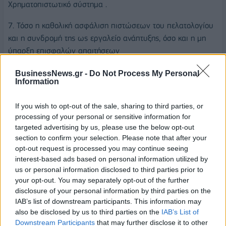
Χρηματοπιστωτικό σύστημα .
7. Τόσο η καθολική ασφάλιση πιστώσεων του πελατολογίου
και η συνδρομή της ως εργαλείο ανάπτυξης, όσο και η μη
ύπαρξη επισφαλών απαιτήσεων
8. Η ποιοτική υπεροχή της εταιρείας , δεδομένου του
BusinessNews.gr -
Do Not Process My Personal
Information
διαφορετικού Mix πωλήσεων μεταξύ Brand Name & Private
Label έναντι του ανταγωνισμού.
If you wish to opt-out of the sale, sharing to third parties, or
processing of your personal or sensitive information for
9. Η υψηλή διασπορά του πελατολογίου της εταιρείας καθώς
targeted advertising by us, please use the below opt-out
και της αναλογικής γεωγραφικής κάλυψης των πωλήσεων
section to confirm your selection. Please note that after your
της έναντι του ανταγωνισμού.
opt-out request is processed you may continue seeing
interest-based ads based on personal information utilized by
Ακόμη αναφοράς χρήζει το γεγονός πως η εταιρεία δηλώνει
us or personal information disclosed to third parties prior to
πως παρακολουθεί στενά τις εξελίξεις στον Κλάδο Χαρτικών
your opt-out. You may separately opt-out of the further
(και όχι μόνο), προκειμένου εάν παρουσιαστεί η κατάλληλη
disclosure of your personal information by third parties on the
IAB’s list of downstream participants. This information may
ευκαιρία, να συνεργαστεί με σκοπό αμοιβαία οφέλη και
also be disclosed by us to third parties on the
IAB’s List of
συνέργειες.
Downstream Participants
that may further disclose it to other