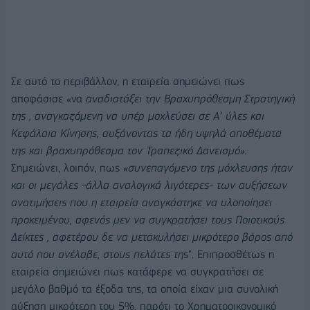
Σε αυτό το περιβάλλον, η εταιρεία σημειώνει πως
αποφάσισε «να
αναδιατάξει την Βραχυπρόθεσμη Στρατηγική
της , αναγκαζόμενη να υπέρ μοχλεύσει σε Α’ ύλες και
Κεφάλαια Κίνησης, αυξάνοντας τα ήδη υψηλά αποθέματα
της και βραχυπρόθεσμα τον Τραπεζικό Δανεισμό».
Σημειώνει, λοιπόν, πως
«συνεπαγόμενο της μόχλευσης ήταν
και οι μεγάλες -άλλα αναλογικά λιγότερες- των αυξήσεων
ανατιμήσεις που η εταιρεία αναγκάστηκε να υλοποίησει
προκειμένου, αφενός μεν να συγκρατήσει τους Ποιοτικούς
Δείκτες , αφετέρου δε να μετακυλήσει μικρότερο βάρος από
αυτό που ανέλαβε, στους πελάτες τη
ς". Επιπροσθέτως η
εταιρεία σημειώνει πως κατάφερε να συγκρατήσει σε
μεγάλο βαθμό τα έξοδα της, τα οποία είχαν μια συνολική
αύξηση μικρότερη του 5%, παρότι το Χρηματοοικονομικό