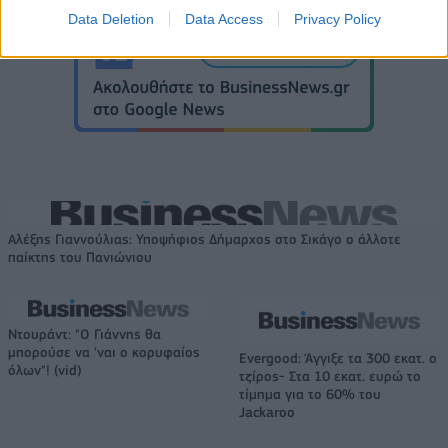
Data Deletion
Data Access
Privacy Policy
Αλέξης Γιαννούλιας: Υποψήφιος Δήμαρχος στο Σικάγο ο άλλοτε
παίκτης του Πανιώνιου
Ντουράντ: "Ο Γιάννης θα
μπορούσε να 'ναι ο κορυφαίος
Evergood: Άγγιξε τα 300 εκατ. ο
όλων"! (vid)
τζίρος- Στα 10 εκατ. ευρώ το
τίμημα για το 60% του
Jackaroo