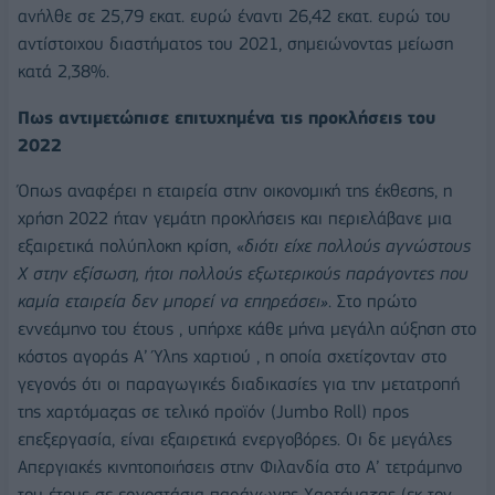
ανήλθε σε 25,79 εκατ. ευρώ έναντι 26,42 εκατ. ευρώ του
αντίστοιχου διαστήματος του 2021, σημειώνοντας μείωση
κατά 2,38%.
Πως αντιμετώπισε επιτυχημένα τις προκλήσεις του
2022
Όπως αναφέρει η εταιρεία στην οικονομική της έκθεσης, η
χρήση 2022 ήταν γεμάτη προκλήσεις και περιελάβανε μια
εξαιρετικά πολύπλοκη κρίση, «
διότι είχε πολλούς αγνώστους
Χ στην εξίσωση, ήτοι πολλούς εξωτερικούς παράγοντες που
καμία εταιρεία δεν μπορεί να επηρεάσει»
. Στο πρώτο
εννεάμηνο του έτους , υπήρχε κάθε μήνα μεγάλη αύξηση στο
κόστος αγοράς Α’ Ύλης χαρτιού , η οποία σχετίζονταν στο
γεγονός ότι οι παραγωγικές διαδικασίες για την μετατροπή
της χαρτόμαζας σε τελικό προϊόν (Jumbo Roll) προς
επεξεργασία, είναι εξαιρετικά ενεργοβόρες. Οι δε μεγάλες
Απεργιακές κινητοποιήσεις στην Φιλανδία στο Α’ τετράμηνο
του έτους σε εργοστάσια παράγωγης Χαρτόμαζας (εκ τον