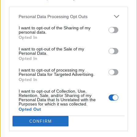
third parties.
Τέλος αξίζει να σημειωθεί πως ο αριθμός του
απασχολούμενου προσωπικού της εταιρείας , κατά την χρήση
Personal Data Processing Opt Outs
2022 , ανήλθε σε 232 άτομα τόσο στον Δήμο Ασπροπύργου
I want to opt-out of the Sharing of my
όπου διατηρεί την έδρα της όσο και στη Θεσσαλονίκη όπου
personal data.
διατηρεί υποκατάστημα
Opted In
I want to opt-out of the Sale of my
Personal Data.
Opted In
I want to opt-out of processing my
ENDLESS EC
EΥΡΩΧΑΡΤΙΚΗ
Personal Data for Targeted Advertising.
Opted In
ΟΙΚΟΝΟΜΙΚΑ ΑΠΟΤΕΛΕΣΜΑΤΑ
I want to opt-out of Collection, Use,
Retention, Sale, and/or Sharing of my
Personal Data that Is Unrelated with the
Purposes for which it was collected.
Opted Out
CONFIRM