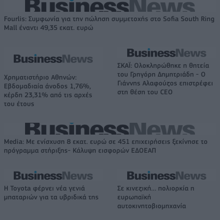
Fourlis: Συμφωνία για την πώληση συμμετοχής στο Sofia South Ring
Mall έναντι 49,35 εκατ. ευρώ
ΣΚΑΪ: Ολοκληρώθηκε η θητεία
του Γρηγόρη Δημητριάδη - Ο
Χρηματιστήριο Αθηνών:
Γιάννης Αλαφούζος επιστρέφει
Εβδομαδιαία άνοδος 1,76%,
στη θέση του CEO
κέρδη 23,31% από τις αρχές
του έτους
Media: Με ενίσχυση 8 εκατ. ευρώ σε 451 επιχειρήσεις ξεκίνησε το
πρόγραμμα στήριξης- Κάλυψη εισφορών ΕΔΟΕΑΠ
Η Toyota φέρνει νέα γενιά
Σε κινεζική… πολιορκία η
μπαταριών για τα υβριδικά της
ευρωπαϊκή
αυτοκινητοβιομηχανία