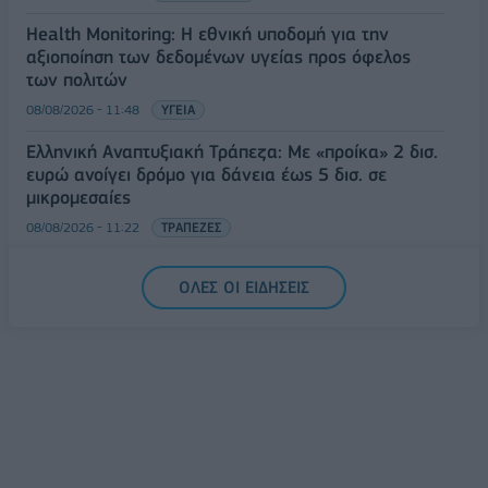
Health Monitoring: Η εθνική υποδομή για την
αξιοποίηση των δεδομένων υγείας προς όφελος
των πολιτών
08/08/2026 - 11:48
ΥΓΕΙΑ
Ελληνική Αναπτυξιακή Τράπεζα: Με «προίκα» 2 δισ.
ευρώ ανοίγει δρόμο για δάνεια έως 5 δισ. σε
μικρομεσαίες
08/08/2026 - 11:22
ΤΡΑΠΕΖΕΣ
5G παντού, 6G στον ορίζοντα: Πού βρίσκεται η
ΟΛΕΣ ΟΙ ΕΙΔΗΣΕΙΣ
Ελλάδα στη μεγάλη τεχνολογική μετάβαση
08/08/2026 - 10:54
ΤΕΧΝΟΛΟΓΙΑ