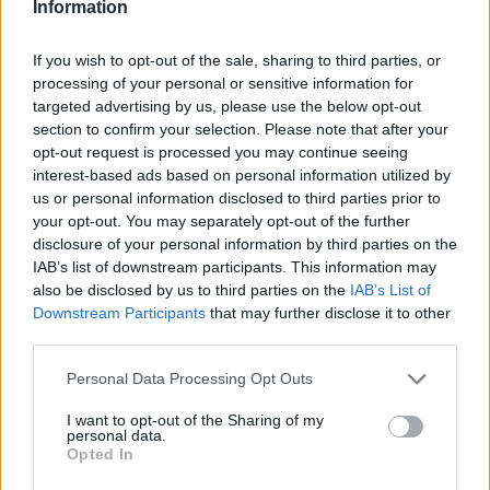
Information
If you wish to opt-out of the sale, sharing to third parties, or
Η Chery επενδύει 75 εκατ. δολάρια στην KG Mobility
processing of your personal or sensitive information for
targeted advertising by us, please use the below opt-out
section to confirm your selection. Please note that after your
Το FIAT 500 Hybrid τώρα από
Ατρόμητος και Novibet
opt-out request is processed you may continue seeing
18.990 ευρώ
συνεχίζουν μαζί: Ανανέωση της
interest-based ads based on personal information utilized by
συνεργασίας τους μέχρι το
us or personal information disclosed to third parties prior to
2028
your opt-out. You may separately opt-out of the further
disclosure of your personal information by third parties on the
IAB’s list of downstream participants. This information may
also be disclosed by us to third parties on the
IAB’s List of
18η συνεχόμενη χρονιά για τον ΟΤΕ στη διεθνή σειρά δεικτών
FTSE4Good
Downstream Participants
that may further disclose it to other
third parties.
Personal Data Processing Opt Outs
Alpha Bank: Για πρώτη φορά το Αρχαίο Θέατρο Επιδαύρου άνοιξε τις
πύλες του σε όλους
I want to opt-out of the Sharing of my
personal data.
Opted In