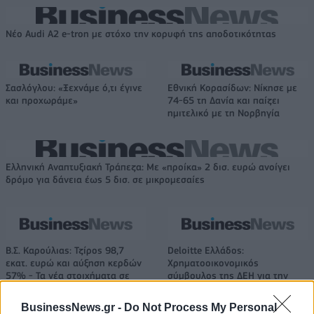
Νέο Audi A2 e-tron με στόχο την κορυφή της αποδοτικότητας
Σασλόγλου: «Ξεχνάμε ό,τι έγινε
Εθνική Κορασίδων: Νίκησε με
και προχωράμε»
74-65 τη Δανία και παίζει
ημιτελικό με τη Νορβηγία
Ελληνική Αναπτυξιακή Τράπεζα: Με «προίκα» 2 δισ. ευρώ ανοίγει
δρόμο για δάνεια έως 5 δισ. σε μικρομεσαίες
Β.Σ. Καρούλιας: Τζίρος 98,7
Deloitte Ελλάδος:
εκατ. ευρώ και αύξηση κερδών
Χρηματοοικονομικός
57% - Τα νέα στοιχήματα σε
σύμβουλος της ΔΕΗ για την
low & non alcohol
είσοδο στην πολωνική αγορά
ενέργειας
BusinessNews.gr -
Do Not Process My Personal