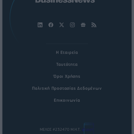
Η Εταιρεία
Ταυτότητα
Όροι Χρήσης
Πολιτική Προστασίας Δεδομένων
Επικοινωνία
ΜΕΛΟΣ #232470 Μ.Η.Τ.