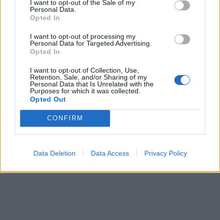
I want to opt-out of the Sale of my
Personal Data.
Opted In
ΠΕΡΙΣΣΌΤΕΡΑ ΣΕ ΑΥΤΉ ΤΗΝ ΚΑΤΗΓΟΡΊΑ
I want to opt-out of processing my
Personal Data for Targeted Advertising.
Opted In
I want to opt-out of Collection, Use,
Retention, Sale, and/or Sharing of my
Personal Data that Is Unrelated with the
Purposes for which it was collected.
Opted Out
Kiosky’s Convenience
Kουλουράδες: Στον Όμιλο
CONFIRM
Stores: Ανάπτυξη με 100
SwitzGroup περνά το 70%
καταστήματα ως το τέλος
της αλυσίδας
του 2021 μέσω Franchise
05/07/2021 - 15:27
Data Deletion
Data Access
Privacy Policy
05/07/2021 - 13:17