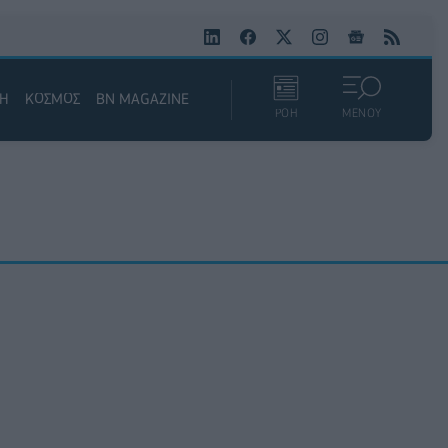
ΚΗ
ΚΟΣΜΟΣ
BN MAGAZINE
ΡΟΗ
ΜΕΝΟΥ