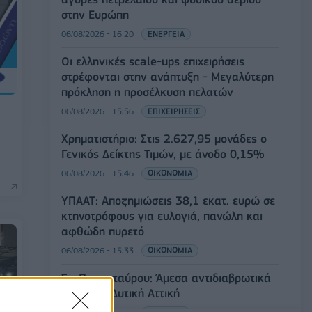
στην Ευρώπη
06/08/2026 - 16:20
ΕΝΕΡΓΕΙΑ
Οι ελληνικές scale-ups επιχειρήσεις
στρέφονται στην ανάπτυξη - Μεγαλύτερη
πρόκληση η προσέλκυση πελατών
06/08/2026 - 15:56
ΕΠΙΧΕΙΡΗΣΕΙΣ
Χρηματιστήριο: Στις 2.627,95 μονάδες ο
Γενικός Δείκτης Τιμών, με άνοδο 0,15%
06/08/2026 - 15:46
ΟΙΚΟΝΟΜΙΑ
ΥΠΑΑΤ: Αποζημιώσεις 38,1 εκατ. ευρώ σε
κτηνοτρόφους για ευλογιά, πανώλη και
αφθώδη πυρετό
06/08/2026 - 15:33
ΟΙΚΟΝΟΜΙΑ
Στ. Παπασταύρου: Άμεσα αντιδιαβρωτικά
έργα στη Δυτική Αττική