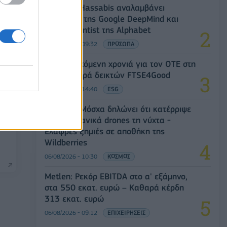
Ο Demis Hassabis αναλαμβάνει
Πρόεδρος της Google DeepMind και
Chief Scientist της Alphabet
06/08/2026 - 09:32
ΠΡΟΣΩΠΑ
18η συνεχόμενη χρονιά για τον ΟΤΕ στη
διεθνή σειρά δεικτών FTSE4Good
06/08/2026 - 14:40
ESG
ο
Ρωσία: Η Μόσχα δηλώνει ότι κατέρριψε
605 ουκρανικά drones τη νύχτα -
Ελαφρές ζημιές σε αποθήκη της
Wildberries
06/08/2026 - 10:30
ΚΟΣΜΟΣ
Metlen: Ρεκόρ EBITDA στο α' εξάμηνο,
στα 550 εκατ. ευρώ – Καθαρά κέρδη
313 εκατ. ευρώ
06/08/2026 - 09:12
ΕΠΙΧΕΙΡΗΣΕΙΣ