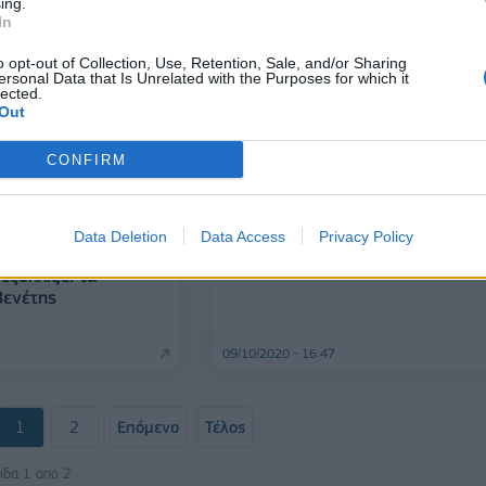
ing.
In
o opt-out of Collection, Use, Retention, Sale, and/or Sharing
12/01/2021 - 17:24
ersonal Data that Is Unrelated with the Purposes for which it
lected.
Out
CONFIRM
ΛΙΑΝΕΜΠΟΡΙΟ
Σημαντική ενίσχυση για τον Όμιλ
Data Deletion
Data Access
Privacy Policy
Βενέτη
siness Solutions της
 εξοπλίζει τα
Βενέτης
09/10/2020 - 16:47
1
2
Επόμενο
Τέλος
ίδα 1 από 2