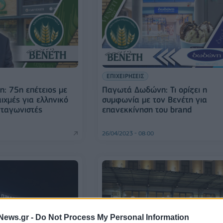
ΕΠΙΧΕΙΡΗΣΕΙΣ
η: 75η επέτειος με
Παγωτά Δωδώνη: Τι ορίζει η
ιχμές για ελληνικό
συμφωνία με τον Βενέτη για
νταγωνιστές
επανεκκίνηση του brand
26/04/2023 - 08:00
News.gr -
Do Not Process My Personal Information