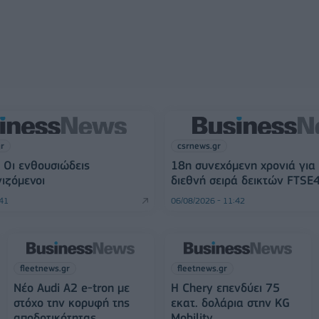
gr
csrnews.gr
 Οι ενθουσιώδεις
18η συνεχόμενη χρονιά για
ιζόμενοι
διεθνή σειρά δεικτών FTSE
:41
06/08/2026 - 11:42
fleetnews.gr
fleetnews.gr
Νέο Audi A2 e-tron με
Η Chery επενδύει 75
στόχο την κορυφή της
εκατ. δολάρια στην KG
αποδοτικότητας
Mobility