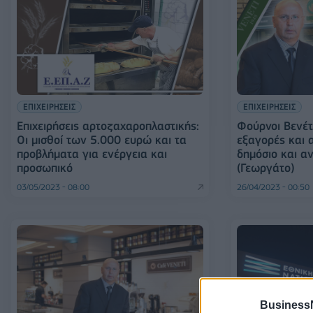
ΕΠΙΧΕΙΡΗΣΕΙΣ
ΕΠΙΧΕΙΡΗΣΕΙΣ
Επιχειρήσεις αρτοζαχαροπλαστικής:
Φούρνοι Βενέτ
Οι μισθοί των 5.000 ευρώ και τα
εξαγορές και α
προβλήματα για ενέργεια και
δημόσιο και α
προσωπικό
(Γεωργάτο)
03/05/2023 - 08:00
26/04/2023 - 00:50
Business