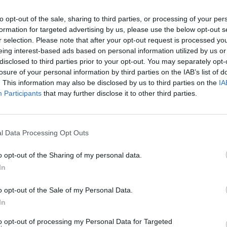
to opt-out of the sale, sharing to third parties, or processing of your per
ΛΙΑΝΕΜΠΟΡΙΟ
formation for targeted advertising by us, please use the below opt-out s
Νέο εγχείρημα από την Βενέτης
r selection. Please note that after your opt-out request is processed y
eing interest-based ads based on personal information utilized by us or
τα εστιατόρια της
disclosed to third parties prior to your opt-out. You may separately opt-
οθήκης
losure of your personal information by third parties on the IAB’s list of
. This information may also be disclosed by us to third parties on the
IA
14/05/2021 - 16:45
Participants
that may further disclose it to other third parties.
l Data Processing Opt Outs
ΛΙΑΝΕΜΠΟΡΙΟ
o opt-out of the Sharing of my personal data.
δος στην αγορά του
Νέο ΒΕΝΕΤΗ FOOD HALL στη Νέ
 concepts
Ιωνία
In
o opt-out of the Sale of my Personal Data.
In
to opt-out of processing my Personal Data for Targeted