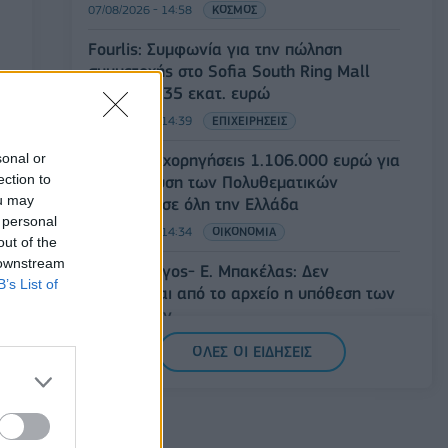
07/08/2026 - 14:58
ΚΟΣΜΟΣ
Fourlis: Συμφωνία για την πώληση
συμμετοχής στο Sofia South Ring Mall
έναντι 49,35 εκατ. ευρώ
07/08/2026 - 14:39
ΕΠΙΧΕΙΡΗΣΕΙΣ
sonal or
ΥΠΠΟ: Επιχορηγήσεις 1.106.000 ευρώ για
ection to
την ενίσχυση των Πολυθεματικών
ou may
Φεστιβάλ σε όλη την Ελλάδα
 personal
07/08/2026 - 14:34
ΟΙΚΟΝΟΜΙΑ
out of the
 downstream
Άρειος Πάγος- Ε. Μπακέλας: Δεν
B’s List of
ανασύρεται από το αρχείο η υπόθεση των
υποκλοπών
07/08/2026 - 14:11
ΕΛΛΑΔΑ
ΟΛΕΣ ΟΙ ΕΙΔΗΣΕΙΣ
Σαουδική Αραβία, Τουρκία και Πακιστάν
υπογράφουν κοινή αμυντική συμφωνία
07/08/2026 - 13:47
ΚΟΣΜΟΣ