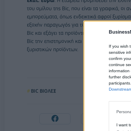
εκατ. ευρώ
. Η εταιρεία προμηθεύει την ελλη
του ομίλου της Bic, που είναι τα γραφικά, οι 
εμπορεύματα, όπως ενδεικτικά αφροί ξυρίσματ
εξοχήν παραγωγός για τον κλάδο των ξυριστι
Business
Bic και εξάγει τα προϊόντα της από το εργοστά
Bic την επιστημονική και τεχνολογική έρευνα
If you wish 
ξυριστικών προϊόντων.
sensitive in
confirm you
continue se
information 
further disc
participants
Downstream 
BIC ΒΙΟΛΕΞ
Persona
I want t