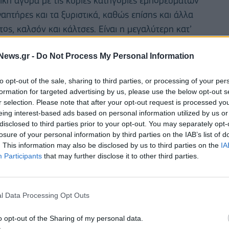
νική αγορά με τις κύριες κατηγορίες εμπορευμάτων
αναπτήρες και τα ξυριστικά, καθώς επίσης και άλλα
ος, καλσόν και κάλτσες. Είναι η μεγαλύτερη κατ’
κών (λεπίδες και συσκευές ξυρίσματος) του Ομίλου
News.gr -
Do Not Process My Personal Information
σιο των Αθηνών. Η εταιρεία διεξάγει για τον όμιλο
 καθώς και το σχεδιασμό και την ανάπτυξη των νέων
to opt-out of the sale, sharing to third parties, or processing of your per
formation for targeted advertising by us, please use the below opt-out s
r selection. Please note that after your opt-out request is processed y
eing interest-based ads based on personal information utilized by us or
disclosed to third parties prior to your opt-out. You may separately opt-
losure of your personal information by third parties on the IAB’s list of
. This information may also be disclosed by us to third parties on the
IA
Participants
that may further disclose it to other third parties.
l Data Processing Opt Outs
o opt-out of the Sharing of my personal data.