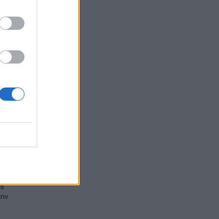
ός
την