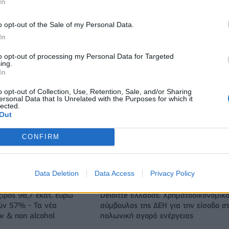
In
o opt-out of the Sale of my Personal Data.
In
to opt-out of processing my Personal Data for Targeted
ing.
In
o opt-out of Collection, Use, Retention, Sale, and/or Sharing
ersonal Data that Is Unrelated with the Purposes for which it
lected.
Out
CONFIRM
Ο Ένες Καντέρ θέλει να δηλώσει συμμετοχή στο ντραφτ του
WNBA!
Data Deletion
Data Access
Privacy Policy
ζίρος 98,7 εκατ. ευρώ
Deloitte Ελλάδος: Χρηματοοικονομικ
ών 57% - Τα νέα
σύμβουλος της ΔΕΗ για την είσοδο σ
w & non alcohol
πολωνική αγορά ενέργειας