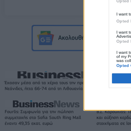
Opted 
I want t
Opted 
I want 
Advertis
Opted 
I want t
of my P
was col
Opted 
Έχασαν μέσα από τα χέρια τους την πρόκριση στους «4» οι
Νεάνιδες, ήττα 66-74 από τη Λιθουανία στην παράταση
Fourlis: Συμφωνία για την πώληση
Β.Σ. Καρούλιας: Τ
συμμετοχής στο Sofia South Ring Mall
και αύξηση κερδ
έναντι 49,35 εκατ. ευρώ
στοιχήματα σε lo