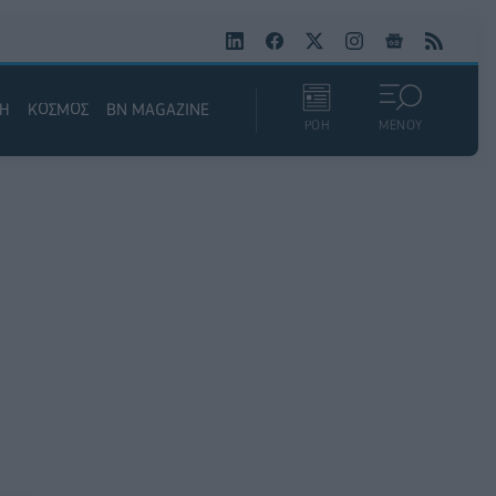
ΚΗ
ΚΟΣΜΟΣ
BN MAGAZINE
ΡΟΗ
ΜΕΝΟΥ