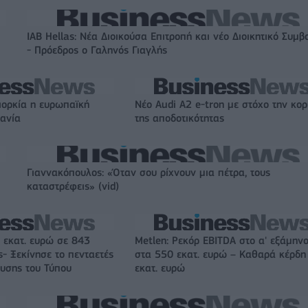
IAB Hellas: Νέα Διοικούσα Επιτροπή και νέο Διοικητικό Συμβ
- Πρόεδρος ο Γαληνός Γιαγλής
ιορκία η ευρωπαϊκή
Νέο Audi A2 e-tron με στόχο την κο
χανία
της αποδοτικότητας
Γιαννακόπουλος: «Όταν σου ρίχνουν μια πέτρα, τους
καταστρέφεις» (vid)
 εκατ. ευρώ σε 843
Metlen: Ρεκόρ EBITDA στο α' εξάμηνο
- Ξεκίνησε το πενταετές
στα 550 εκατ. ευρώ – Καθαρά κέρδη
υσης του Τύπου
εκατ. ευρώ