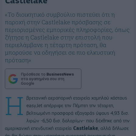
Castlelake
«Το διοικητικό συμβούλιο πιστεύει ότι η
παροχή στην Castlelake πρόσβασης σε
περιορισμένες εμπορικές πληροφορίες, όπως
ζήτησε η Castlelake στην επιστολή που
περιελάμβανε η τέταρτη πρόταση, θα
μπορούσε να οδηγήσει σε πιο ελκυστική
πρόταση»
Πρόσθεσε το
BusinessNews
στα αγαπημένα σου στη
Google
Η
βρετανική αεροπορική εταιρεία χαμηλού κόστους
easyJet απέρριψε την Πέμπτη την τέταρτη,
βελτιωμένη προσφορά εξαγοράς ύψους 4,93 δισ.
λιρών -6,50 δισ. δολαρίων- που δέχθηκε από την
αμερικανική επενδυτική εταιρεία
Castlelake
, αλλά δήλωσε
ότι θα δώσει στον υποψήφιο αγοραστή περιορισμένη