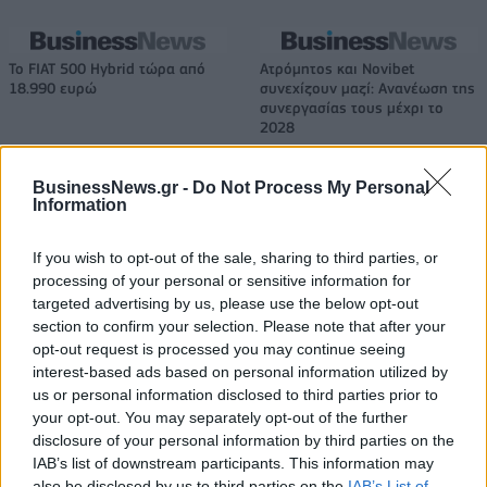
Το FIAT 500 Hybrid τώρα από
Ατρόμητος και Novibet
18.990 ευρώ
συνεχίζουν μαζί: Ανανέωση της
συνεργασίας τους μέχρι το
2028
BusinessNews.gr -
Do Not Process My Personal
Information
18η συνεχόμενη χρονιά για τον ΟΤΕ στη διεθνή σειρά δεικτών
FTSE4Good
If you wish to opt-out of the sale, sharing to third parties, or
processing of your personal or sensitive information for
targeted advertising by us, please use the below opt-out
Alpha Bank: Για πρώτη φορά το Αρχαίο Θέατρο Επιδαύρου άνοιξε τις
section to confirm your selection. Please note that after your
πύλες του σε όλους
opt-out request is processed you may continue seeing
interest-based ads based on personal information utilized by
us or personal information disclosed to third parties prior to
your opt-out. You may separately opt-out of the further
disclosure of your personal information by third parties on the
ΠΕΡΙΣΣΌΤΕΡΑ ΣΕ ΑΥΤΉ ΤΗΝ ΚΑΤΗΓΟΡΊΑ
IAB’s list of downstream participants. This information may
also be disclosed by us to third parties on the
IAB’s List of