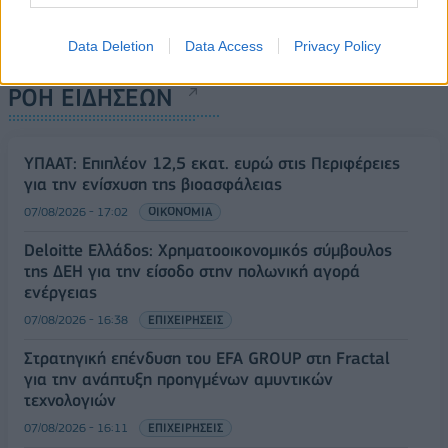
Data Deletion
Data Access
Privacy Policy
ΡΟΗ ΕΙΔΗΣΕΩΝ
ΥΠΑΑΤ: Επιπλέον 12,5 εκατ. ευρώ στις Περιφέρειες
για την ενίσχυση της βιοασφάλειας
07/08/2026 - 17:02
ΟΙΚΟΝΟΜΙΑ
Deloitte Ελλάδος: Χρηματοοικονομικός σύμβουλος
της ΔΕΗ για την είσοδο στην πολωνική αγορά
ενέργειας
07/08/2026 - 16:38
ΕΠΙΧΕΙΡΗΣΕΙΣ
Στρατηγική επένδυση του EFA GROUP στη Fractal
για την ανάπτυξη προηγμένων αμυντικών
τεχνολογιών
07/08/2026 - 16:11
ΕΠΙΧΕΙΡΗΣΕΙΣ