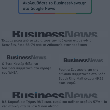
Έχασαν μέσα από τα χέρια τους την πρόκριση στους «4» οι
Νεάνιδες, ήττα 66-74 από τη Λιθουανία στην παράταση
Ο Ένες Καντέρ θέλει να
δηλώσει συμμετοχή στο ντραφτ
Fourlis: Συμφωνία για την
του WNBA!
πώληση συμμετοχής στο Sofia
South Ring Mall έναντι 49,35
εκατ. ευρώ
Β.Σ. Καρούλιας: Τζίρος 98,7 εκατ. ευρώ και αύξηση κερδών 57% - Τα
νέα στοιχήματα σε low & non alcohol