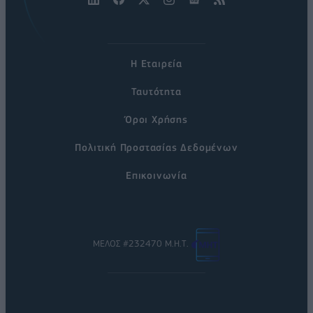
Η Εταιρεία
Ταυτότητα
Όροι Χρήσης
Πολιτική Προστασίας Δεδομένων
Επικοινωνία
ΜΕΛΟΣ #232470 Μ.Η.Τ.