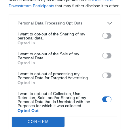
Downstream Participants
that may further disclose it to other
third parties.
Personal Data Processing Opt Outs
I want to opt-out of the Sharing of my
personal data.
Opted In
Cenergy: Συμφωνία με
Φάρμα Μητσόπουλος:
ΑΔΜΗΕ για τις ηλεκτρικές
Επενδύει 30 εκατ. ευρώ
I want to opt-out of the Sale of my
διασυνδέσεις ελληνικών
για νέες μονάδες,
Personal Data.
Opted In
νησιών
τεχνολογία και προϊόντα
25/06/2026 - 10:24
25/06/2026 - 09:05
I want to opt-out of processing my
Personal Data for Targeted Advertising.
Opted In
I want to opt-out of Collection, Use,
Retention, Sale, and/or Sharing of my
Personal Data that Is Unrelated with the
Purposes for which it was collected.
Opted Out
CONFIRM