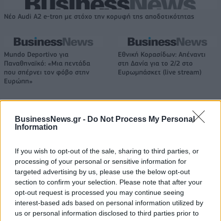
Νέο Audi A2 e-tron με στόχο την κορυφή της αποδοτικότητας
Mundo Deportivo για
Εθνική Κορασίδων: Απέναντι
Παναθηναϊκό: «Μια πεντάδα
στη Δανία για το 2/2 στο
που σπέρνει τον φόβο στην
Ευρωμπάσκετ (live stream)
Ευρώπη»
BusinessNews.gr -
Do Not Process My Personal
Ελληνική Αναπτυξιακή Τράπεζα: Με «προίκα» 2 δισ. ευρώ ανοίγει
Information
δρόμο για δάνεια έως 5 δισ. σε μικρομεσαίες
If you wish to opt-out of the sale, sharing to third parties, or
processing of your personal or sensitive information for
targeted advertising by us, please use the below opt-out
Β.Σ. Καρούλιας: Τζίρος 98,7
Deloitte Ελλάδος:
section to confirm your selection. Please note that after your
εκατ. ευρώ και αύξηση κερδών
Χρηματοοικονομικός
opt-out request is processed you may continue seeing
57% - Τα νέα στοιχήματα σε
σύμβουλος της ΔΕΗ για την
interest-based ads based on personal information utilized by
low & non alcohol
είσοδο στην πολωνική αγορά
us or personal information disclosed to third parties prior to
ενέργειας