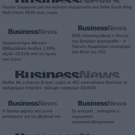
Fourlis: Συμφωνία για την πώληση συμμετοχής στο Sofia South Ring
Mall έναντι 49,35 εκατ. ευρώ
ΣΚΑΪ: Ολοκληρώθηκε η θητεία
του Γρηγόρη Δημητριάδη - Ο
Χρηματιστήριο Αθηνών:
Γιάννης Αλαφούζος επιστρέφει
Εβδομαδιαία άνοδος 1,76%,
στη θέση του CEO
κέρδη 23,31% από τις αρχές
του έτους
Media: Με ενίσχυση 8 εκατ. ευρώ σε 451 επιχειρήσεις ξεκίνησε το
πρόγραμμα στήριξης- Κάλυψη εισφορών ΕΔΟΕΑΠ
Η Toyota φέρνει νέα γενιά
Σε κινεζική… πολιορκία η
μπαταριών για τα υβριδικά της
ευρωπαϊκή
αυτοκινητοβιομηχανία