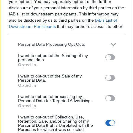
your opt-out. You may separately opt-out of the further
disclosure of your personal information by third parties on the
IAB’s list of downstream participants. This information may
Η Chery επενδύει 75 εκατ. δολάρια στην KG Mobility
also be disclosed by us to third parties on the
IAB’s List of
Downstream Participants
that may further disclose it to other
third parties.
Το FIAT 500 Hybrid τώρα από
Ατρόμητος και Novibet
Personal Data Processing Opt Outs
18.990 ευρώ
συνεχίζουν μαζί: Ανανέωση της
συνεργασίας τους μέχρι το
I want to opt-out of the Sharing of my
2028
personal data.
Opted In
I want to opt-out of the Sale of my
18η συνεχόμενη χρονιά για τον ΟΤΕ στη διεθνή σειρά δεικτών
Personal Data.
Opted In
FTSE4Good
I want to opt-out of processing my
Personal Data for Targeted Advertising.
Opted In
Alpha Bank: Για πρώτη φορά το Αρχαίο Θέατρο Επιδαύρου άνοιξε τις
πύλες του σε όλους
I want to opt-out of Collection, Use,
Retention, Sale, and/or Sharing of my
Personal Data that Is Unrelated with the
Purposes for which it was collected.