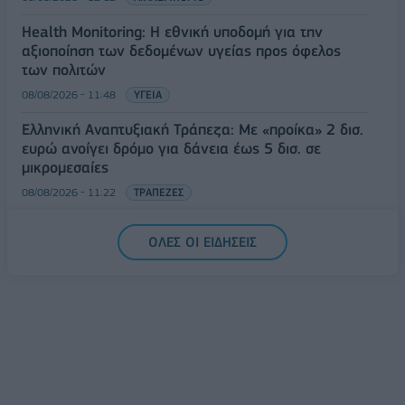
Health Monitoring: Η εθνική υποδομή για την
αξιοποίηση των δεδομένων υγείας προς όφελος
των πολιτών
08/08/2026 - 11:48
ΥΓΕΙΑ
Ελληνική Αναπτυξιακή Τράπεζα: Με «προίκα» 2 δισ.
ευρώ ανοίγει δρόμο για δάνεια έως 5 δισ. σε
μικρομεσαίες
08/08/2026 - 11:22
ΤΡΑΠΕΖΕΣ
5G παντού, 6G στον ορίζοντα: Πού βρίσκεται η
ΟΛΕΣ ΟΙ ΕΙΔΗΣΕΙΣ
Ελλάδα στη μεγάλη τεχνολογική μετάβαση
08/08/2026 - 10:54
ΤΕΧΝΟΛΟΓΙΑ