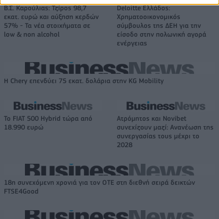
Β.Σ. Καρούλιας: Τζίρος 98,7
Deloitte Ελλάδος:
εκατ. ευρώ και αύξηση κερδών
Χρηματοοικονομικός
57% - Τα νέα στοιχήματα σε
σύμβουλος της ΔΕΗ για την
low & non alcohol
είσοδο στην πολωνική αγορά
ενέργειας
Η Chery επενδύει 75 εκατ. δολάρια στην KG Mobility
Το FIAT 500 Hybrid τώρα από
Ατρόμητος και Novibet
18.990 ευρώ
συνεχίζουν μαζί: Ανανέωση της
συνεργασίας τους μέχρι το
2028
18η συνεχόμενη χρονιά για τον ΟΤΕ στη διεθνή σειρά δεικτών
FTSE4Good