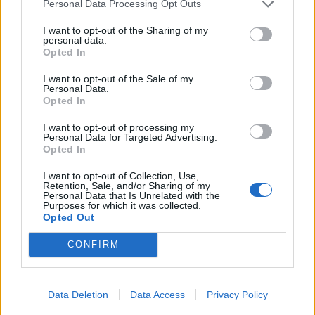
Personal Data Processing Opt Outs
Η Toyota φέρνει νέα γενιά
Σε κινεζική… πολιορκία η
I want to opt-out of the Sharing of my
personal data.
μπαταριών για τα υβριδικά της
ευρωπαϊκή
Opted In
αυτοκινητοβιομηχανία
I want to opt-out of the Sale of my
Personal Data.
Opted In
Νέο Audi A2 e-tron με στόχο την κορυφή της αποδοτικότητας
I want to opt-out of processing my
Personal Data for Targeted Advertising.
Opted In
Εθνική Νεανίδων: Απέναντι
Η Κέλσι Μίτσελ έγραψε ιστορία
I want to opt-out of Collection, Use,
στην Ισλανδία για την 5η θέση
στη νίκη της Ιντιάνα επί του
Retention, Sale, and/or Sharing of my
στο Ευρωμπάσκετ (live stream)
Σικάγο (vids)
Personal Data that Is Unrelated with the
Purposes for which it was collected.
Opted Out
Ελληνική Αναπτυξιακή Τράπεζα: Με «προίκα» 2 δισ. ευρώ ανοίγει
CONFIRM
δρόμο για δάνεια έως 5 δισ. σε μικρομεσαίες
Data Deletion
Data Access
Privacy Policy