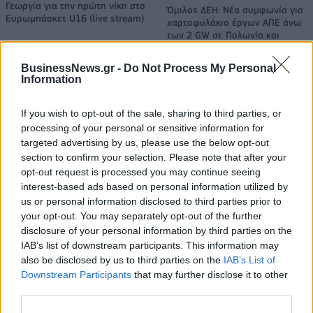
Γεωργία για την πρώτη νίκη στο
Όμιλος ΔΕΗ: Νέα συμφωνία για
Ευρωμπάσκετ U16 (live stream)
χαρτοφυλάκιο έργων ΑΠΕ άνω
των 2 GW σε Πολωνία και
Ουγγαρία
BusinessNews.gr -
Do Not Process My Personal
Information
Fourlis: Συμφωνία για την πώληση συμμετοχής στο Sofia South Ring
If you wish to opt-out of the sale, sharing to third parties, or
Mall έναντι 49,35 εκατ. ευρώ
processing of your personal or sensitive information for
targeted advertising by us, please use the below opt-out
section to confirm your selection. Please note that after your
ΣΚΑΪ: Ολοκληρώθηκε η θητεία
opt-out request is processed you may continue seeing
του Γρηγόρη Δημητριάδη - Ο
Χρηματιστήριο Αθηνών:
interest-based ads based on personal information utilized by
Γιάννης Αλαφούζος επιστρέφει
Εβδομαδιαία άνοδος 1,76%,
us or personal information disclosed to third parties prior to
στη θέση του CEO
κέρδη 23,31% από τις αρχές
your opt-out. You may separately opt-out of the further
του έτους
disclosure of your personal information by third parties on the
IAB’s list of downstream participants. This information may
also be disclosed by us to third parties on the
IAB’s List of
Downstream Participants
that may further disclose it to other
Media: Με ενίσχυση 8 εκατ. ευρώ σε 451 επιχειρήσεις ξεκίνησε το
πρόγραμμα στήριξης- Κάλυψη εισφορών ΕΔΟΕΑΠ
third parties.