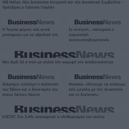
IAB Hellas: Νέα Διοικούσα Επιτροπή και νέο Διοικητικό Συμβούλιο -
Πρόεδρος ο Γαληνός Γιαγλής
Η Toyota φέρνει νέα γενιά
Σε κινεζική… πολιορκία η
μπαταριών για τα υβριδικά της
ευρωπαϊκή
αυτοκινητοβιομηχανία
Νέο Audi A2 e-tron με στόχο την κορυφή της αποδοτικότητας
Ζαλγκίρις: Επίσημη η απόκτηση
Μοκόκα: «Θέλουμε να χτίσουμε
του Έβανς και ο δανεισμός του
κάτι μεγάλο με την ιδιοκτησία
στους Λόντον Λάιονς
και τη διοίκηση»
ΕΛΣΤΑΤ: Στο 3,4% υποχώρησε ο πληθωρισμός τον Ιούλιο