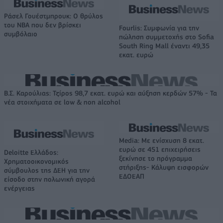
Ράσελ Γουέστμπρουκ: Ο θρύλος
του NBA που δεν βρίσκει
Fourlis: Συμφωνία για την
συμβόλαιο
πώληση συμμετοχής στο Sofia
South Ring Mall έναντι 49,35
εκατ. ευρώ
Β.Σ. Καρούλιας: Τζίρος 98,7 εκατ. ευρώ και αύξηση κερδών 57% - Τα
νέα στοιχήματα σε low & non alcohol
Media: Με ενίσχυση 8 εκατ.
ευρώ σε 451 επιχειρήσεις
Deloitte Ελλάδος:
ξεκίνησε το πρόγραμμα
Χρηματοοικονομικός
στήριξης- Κάλυψη εισφορών
σύμβουλος της ΔΕΗ για την
ΕΔΟΕΑΠ
είσοδο στην πολωνική αγορά
ενέργειας