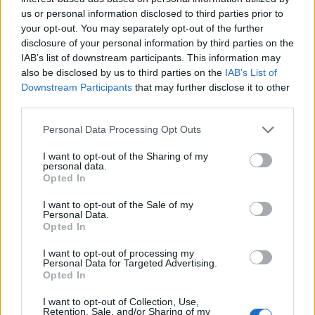
07/08/2026 - 17:02
ΟΙΚΟΝΟΜΙΑ
us or personal information disclosed to third parties prior to
your opt-out. You may separately opt-out of the further
Deloitte Ελλάδος: Χρηματοοικονομικός σύμβουλος
disclosure of your personal information by third parties on the
της ΔΕΗ για την είσοδο στην πολωνική αγορά
IAB’s list of downstream participants. This information may
ενέργειας
also be disclosed by us to third parties on the
IAB’s List of
07/08/2026 - 16:38
ΕΠΙΧΕΙΡΗΣΕΙΣ
Downstream Participants
that may further disclose it to other
third parties.
Στρατηγική επένδυση του EFA GROUP στη Fractal
για την ανάπτυξη προηγμένων αμυντικών
Personal Data Processing Opt Outs
τεχνολογιών
I want to opt-out of the Sharing of my
07/08/2026 - 16:11
ΕΠΙΧΕΙΡΗΣΕΙΣ
personal data.
Opted In
Συνάλλαγμα: Το ευρώ ενισχύεται 0,08%, στα
1,1534 δολάρια
I want to opt-out of the Sale of my
Personal Data.
07/08/2026 - 15:45
ΟΙΚΟΝΟΜΙΑ
Opted In
Χρηματιστήριο: Στις 2.623,19 μονάδες ο Γενικός
I want to opt-out of processing my
Δείκτης Τιμών, με άνοδο 0,57%
Personal Data for Targeted Advertising.
Opted In
07/08/2026 - 15:21
ΟΙΚΟΝΟΜΙΑ
I want to opt-out of Collection, Use,
Νέο κύμα καύσωνα στην Ευρώπη – Θερμοκρασίες
Retention, Sale, and/or Sharing of my