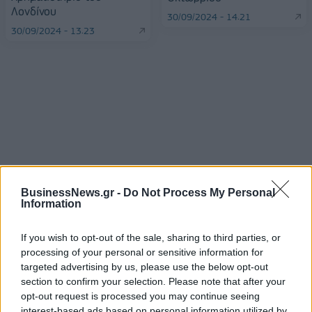
Λονδίνου
30/09/2024 - 14:21
30/09/2024 - 13:23
BusinessNews.gr -
Do Not Process My Personal
Information
ΡΟΗ ΕΙΔΗΣΕΩΝ
If you wish to opt-out of the sale, sharing to third parties, or
processing of your personal or sensitive information for
targeted advertising by us, please use the below opt-out
ΥΠΑΑΤ: Επιπλέον 12,5 εκατ. ευρώ στις Περιφέρειες
section to confirm your selection. Please note that after your
για την ενίσχυση της βιοασφάλειας
opt-out request is processed you may continue seeing
interest-based ads based on personal information utilized by