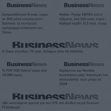
Χρηματοδότηση 8 εκατ. ευρώ
Metlen: Ρεκόρ EBITDA στο α'
σε 843 μέσα ενημέρωσης-
εξάμηνο, στα 550 εκατ. ευρώ –
Ξεκίνησε το πενταετές
Καθαρά κέρδη 313 εκατ. ευρώ
πρόγραμμα ενίσχυσης του
Τύπου
Η Chery επενδύει 75 εκατ. δολάρια στην KG Mobility
Το FIAT 500 Hybrid τώρα από
Ατρόμητος και Novibet
18.990 ευρώ
συνεχίζουν μαζί: Ανανέωση της
συνεργασίας τους μέχρι το
2028
18η συνεχόμενη χρονιά για τον ΟΤΕ στη διεθνή σειρά δεικτών
FTSE4Good