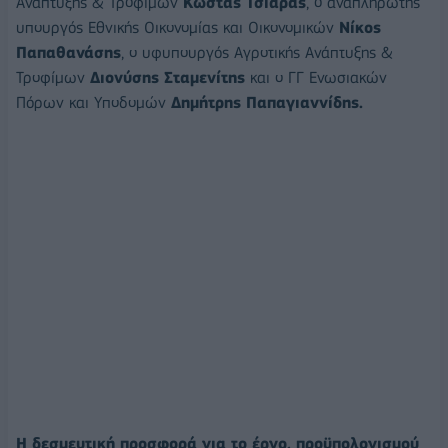
Ανάπτυξης & Τροφίμων
Κώστας Τσιάρας
, ο αναπληρωτής
υπουργός Εθνικής Οικονομίας και Οικονομικών
Νίκος
Παπαθανάσης
, ο υφυπουργός Αγροτικής Ανάπτυξης &
Τροφίμων
Διονύσης Σταμενίτης
και ο ΓΓ Ενωσιακών
Πόρων και Υποδομών
Δημήτρης Παπαγιαννίδης.
Η δεσμευτική προσφορά για το έργο, προϋπολογισμού