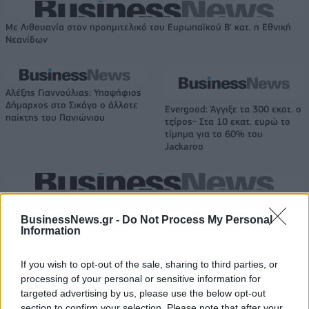
Με Λιθουανία στον προημιτελικό του Ευρωπαϊκού Β' κατ. η Εθνική
Νεανίδων
Αλέξης Γιαννούλιας: Υποψήφιος
Δήμαρχος στο Σικάγο ο άλλοτε
Evergood: Άγγιξε τα 300 εκατ. ο
παίκτης του Πανιώνιου
τζίρος- Στα 10 εκατ. ευρώ το
τίμημα για το 60% του
Jackaroo
Όμιλος AKTOR: Εξαγοράζει το 75% των ΗΛΕΚΤΩΡ και THALIS –
Στρατηγική συνεργασία με τη Motor Oil
BusinessNews.gr -
Do Not Process My Personal
Information
If you wish to opt-out of the sale, sharing to third parties, or
TV: Η σκακιέρα της νέας σεζόν
processing of your personal or sensitive information for
ΔΕΗ: Ισχυρή ανάπτυξη στο α΄
targeted advertising by us, please use the below opt-out
εξάμηνο 2026 με
προσαρμοσμένο EBITDA στα 1,2
section to confirm your selection. Please note that after your