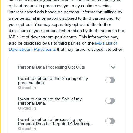
δισ. ευρώ
opt-out request is processed you may continue seeing
interest-based ads based on personal information utilized by
us or personal information disclosed to third parties prior to
your opt-out. You may separately opt-out of the further
IAB Hellas: Νέα Διοικούσα Επιτροπή και νέο Διοικητικό Συμβούλιο -
disclosure of your personal information by third parties on the
Πρόεδρος ο Γαληνός Γιαγλής
IAB’s list of downstream participants. This information may
also be disclosed by us to third parties on the
IAB’s List of
Downstream Participants
that may further disclose it to other
Νέο Audi A2 e-tron με στόχο
Η Chery επενδύει 75 εκατ.
third parties.
την κορυφή της
δολάρια στην KG Mobility
αποδοτικότητας
Personal Data Processing Opt Outs
I want to opt-out of the Sharing of my
personal data.
Opted In
Το FIAT 500 Hybrid τώρα από 18.990 ευρώ
I want to opt-out of the Sale of my
Personal Data.
Opted In
Ντουράντ: "Ο Γιάννης θα
Οι διακοπές των Γάλλων του
μπορούσε να 'ναι ο κορυφαίος
Παναθηναϊκού με τέσσερις
I want to opt-out of processing my
όλων"! (vid)
συμπατριώτες τους στη Μύκονο
Personal Data for Targeted Advertising.
(pic)
Opted In