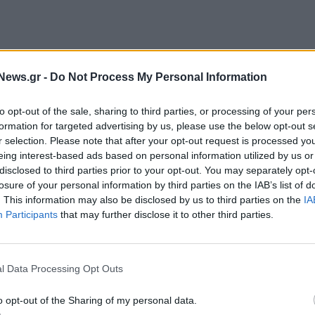
News.gr -
Do Not Process My Personal Information
to opt-out of the sale, sharing to third parties, or processing of your per
formation for targeted advertising by us, please use the below opt-out s
r selection. Please note that after your opt-out request is processed y
eing interest-based ads based on personal information utilized by us or
disclosed to third parties prior to your opt-out. You may separately opt-
losure of your personal information by third parties on the IAB’s list of
χημάτων
. This information may also be disclosed by us to third parties on the
IA
Participants
that may further disclose it to other third parties.
- 8,1 χιλ. επιχειρήσεις στο δίκτυο.
μηση).
(μέσος όρος έτους) (2023 εκτίμηση).
l Data Processing Opt Outs
η ο στόλος οχημάτων.
.
o opt-out of the Sharing of my personal data.
ε όλη την οικονομία δημιουργούνται από τον