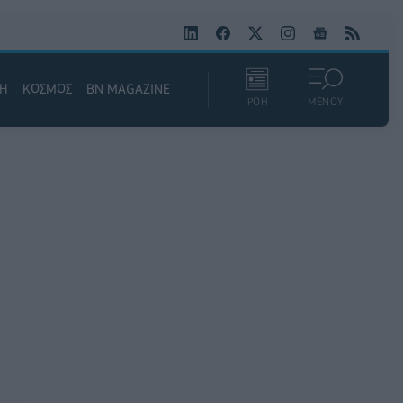
ΚΗ
ΚΟΣΜΟΣ
BN MAGAZINE
ΡΟΗ
ΜΕΝΟΥ