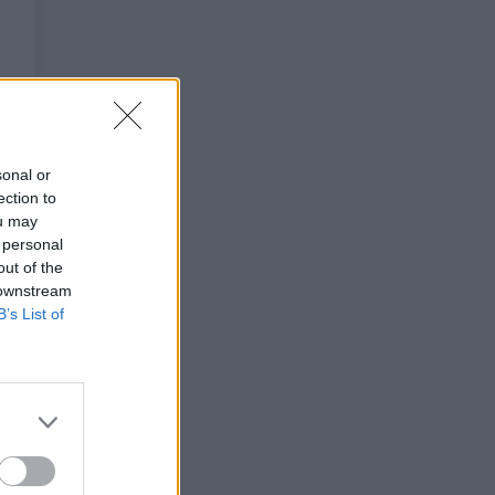
sonal or
ection to
ou may
 personal
out of the
 downstream
B’s List of