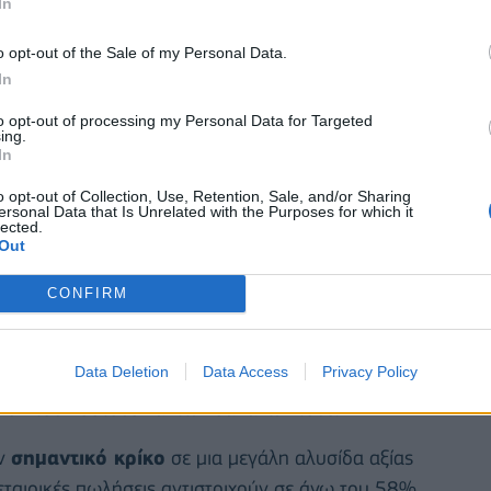
In
o opt-out of the Sale of my Personal Data.
In
χρόνιες μισθώσεις οχημάτων, πιο γνωστές ως “Rent
to opt-out of processing my Personal Data for Targeted
ing.
ές ως leasing ή λειτουργική μίσθωση, και ανά
In
ς. Συνολικά, ευνοούν τη γρήγορη
αντικατάσταση
o opt-out of Collection, Use, Retention, Sale, and/or Sharing
ersonal Data that Is Unrelated with the Purposes for which it
ωση του μέσου όρου ηλικίας του επιβαρυμένου
lected.
 οχημάτων, με μειωμένη κατανάλωση καυσίμου,
Out
συστήματα ασφάλειας, βοηθώντας και στη μείωση
CONFIRM
ηρίζουν σημαντικά την ποιότητα του εγχώριου
Data Deletion
Data Access
Privacy Policy
ασφάλεια, ενώ οι μακροχρόνιες μισθώσεις βοηθούν
ίριση του κόστους και των δαπανών τους.
αν
σημαντικό κρίκο
σε μια μεγάλη αλυσίδα αξίας
εταιρικές πωλήσεις αντιστοιχούν σε άνω του 58%