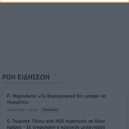
ΡΟΗ ΕΙΔΗΣΕΩΝ
Π. Μαρινάκης: «Το δημογραφικό δεν μπορεί να
περιμένει»
09/08/2026 - 14:34
ΠΟΛΙΤΙΚΗ
Ε. Τουρνάς: Πάνω από 400 πυρκαγιές σε δέκα
ημέρες - Σε επιφυλακή ο κρατικός μηχανισμός