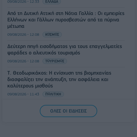
09/08/2026 - 12:33
ΕΛΛΑΔΑ
Από τη Δυτική Αττική στη Νότια Γαλλία : Οι εμπειρίες
Ελλήνων και Γάλλων πυροσβεστών από τα πύρινα
μέτωπα
09/08/2026 - 12:08
ΚΟΣΜΟΣ
Δεύτερη πηγή εισοδήματος για τους επαγγελματίες
ψαράδες ο αλιευτικός τουρισμός
09/08/2026 - 12:08
ΤΟΥΡΙΣΜΟΣ
Τ. Θεοδωρικάκος: Η ενίσχυση της βιομηχανίας
διασφαλίζει την ανάπτυξη, την ασφάλεια και
καλύτερους μισθούς
09/08/2026 - 11:43
ΠΟΛΙΤΙΚΗ
Υπ. Μεταφορών: Οριστική λύση στο ζήτημα των
ΟΛΕΣ ΟΙ ΕΙΔΗΣΕΙΣ
πινακίδων κυκλοφορίας - Τέλος στις χρονοβόρες
διαδικασίες
09/08/2026 - 11:18
ΕΛΛΑΔΑ