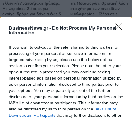
Ελληνική Αναπτυξιακή Τράπεζα:
Υπ. Μεταφορών: Οριστική λύση
Με «προίκα» 2 δισ. ευρώ
στο ζήτημα των πινακίδων
ανοίγει δρόμο για δάνεια έως 5
κυκλοφορίας - Τέλος στις
δισ. σε μικρομεσαίες
χρονοβόρες διαδικασίες
BusinessNews.gr -
Do Not Process My Personal
Information
Η Chery επενδύει 75 εκατ. δολάρια στην KG Mobility
If you wish to opt-out of the sale, sharing to third parties, or
processing of your personal or sensitive information for
targeted advertising by us, please use the below opt-out
Το FIAT 500 Hybrid τώρα από
Ατρόμητος και Novibet
section to confirm your selection. Please note that after your
18.990 ευρώ
συνεχίζουν μαζί: Ανανέωση της
opt-out request is processed you may continue seeing
συνεργασίας τους μέχρι το
interest-based ads based on personal information utilized by
2028
us or personal information disclosed to third parties prior to
your opt-out. You may separately opt-out of the further
disclosure of your personal information by third parties on the
IAB’s list of downstream participants. This information may
18η συνεχόμενη χρονιά για τον ΟΤΕ στη διεθνή σειρά δεικτών
FTSE4Good
also be disclosed by us to third parties on the
IAB’s List of
Downstream Participants
that may further disclose it to other
third parties.
Alpha Bank: Για πρώτη φορά το Αρχαίο Θέατρο Επιδαύρου άνοιξε τις