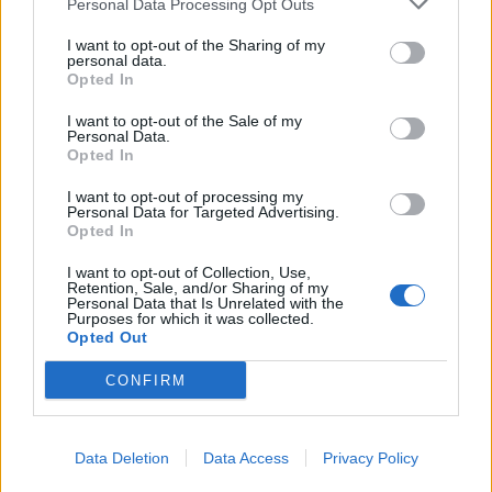
Personal Data Processing Opt Outs
πύλες του σε όλους
I want to opt-out of the Sharing of my
personal data.
Opted In
I want to opt-out of the Sale of my
Personal Data.
ΠΕΡΙΣΣΌΤΕΡΑ ΣΕ ΑΥΤΉ ΤΗΝ ΚΑΤΗΓΟΡΊΑ
Opted In
I want to opt-out of processing my
Personal Data for Targeted Advertising.
Opted In
I want to opt-out of Collection, Use,
Retention, Sale, and/or Sharing of my
Personal Data that Is Unrelated with the
Purposes for which it was collected.
Parsons: Μεταμορφώνει
Opted Out
ΟΠΑΠ: Αναδείχθηκε Top
τη διαχείριση των
Employer Greece 2024
CONFIRM
κατασκευών μέσω της
τεχνητής νοημοσύνης και
18/01/2024 - 15:47
των απεικονίσεων 360ο
Data Deletion
Data Access
Privacy Policy
18/01/2024 - 16:48