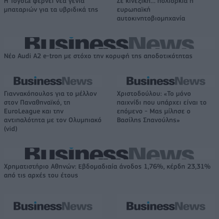
Η Toyota φέρνει νέα γενιά
Σε κινεζική… πολιορκία η
μπαταριών για τα υβριδικά της
ευρωπαϊκή
αυτοκινητοβιομηχανία
Νέο Audi A2 e-tron με στόχο την κορυφή της αποδοτικότητας
Γιαννακόπουλος για το μέλλον
Χριστοδούλου: «Το μόνο
στον Παναθηναϊκό, τη
παιχνίδι που υπάρχει είναι το
EuroLeague και την
επόμενο - Μας μίλησε ο
αντιπαλότητα με τον Ολυμπιακό
Βασίλης Σπανούλης»
(vid)
Χρηματιστήριο Αθηνών: Εβδομαδιαία άνοδος 1,76%, κέρδη 23,31%
από τις αρχές του έτους