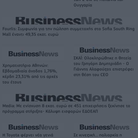
Ουγγαρία
Fourlis: Συμφωνία για την πώληση συμμετοχής στο Sofia South Ring
Mall έναντι 49,35 εκατ. ευρώ
ΣΚΑΪ: Ολοκληρώθηκε η θητεία
του Γρηγόρη Δημητριάδη - Ο
Χρηματιστήριο Αθηνών:
Γιάννης Αλαφούζος επιστρέφει
Εβδομαδιαία άνοδος 1,76%,
στη θέση του CEO
κέρδη 23,31% από τις αρχές
του έτους
Media: Με ενίσχυση 8 εκατ. ευρώ σε 451 επιχειρήσεις ξεκίνησε το
πρόγραμμα στήριξης- Κάλυψη εισφορών ΕΔΟΕΑΠ
Η Toyota φέρνει νέα γενιά
Σε κινεζική… πολιορκία η