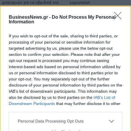
μπαταριών για τα υβριδικά της
ευρωπαϊκή
αυτοκινητοβιομηχανία
BusinessNews.gr -
Do Not Process My Personal
Information
Νέο Audi A2 e-tron με στόχο την κορυφή της αποδοτικότητας
If you wish to opt-out of the sale, sharing to third parties, or
processing of your personal or sensitive information for
targeted advertising by us, please use the below opt-out
Εθνική Νεανίδων: Απέναντι
Η Κέλσι Μίτσελ έγραψε ιστορία
section to confirm your selection. Please note that after your
στην Ισλανδία για την 5η θέση
στη νίκη της Ιντιάνα επί του
opt-out request is processed you may continue seeing
στο Ευρωμπάσκετ (live stream)
Σικάγο (vids)
interest-based ads based on personal information utilized by
us or personal information disclosed to third parties prior to
your opt-out. You may separately opt-out of the further
disclosure of your personal information by third parties on the
Ελληνική Αναπτυξιακή Τράπεζα: Με «προίκα» 2 δισ. ευρώ ανοίγει
δρόμο για δάνεια έως 5 δισ. σε μικρομεσαίες
IAB’s list of downstream participants. This information may
also be disclosed by us to third parties on the
IAB’s List of
Downstream Participants
that may further disclose it to other
third parties.
Β.Σ. Καρούλιας: Τζίρος 98,7
Deloitte Ελλάδος:
Personal Data Processing Opt Outs
εκατ. ευρώ και αύξηση κερδών
Χρηματοοικονομικός