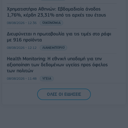
Χρηματιστήριο Αθηνών: Εβδομαδιαία άνοδος
1,76%, κέρδη 23,31% από τις αρχές του έτους
08/08/2026 - 12:36
ΟΙΚΟΝΟΜΙΑ
Διευρύνεται η πρωτοβουλία για τις τιμές στο ράφι
με 916 προϊόντα
08/08/2026 - 12:12
ΛΙΑΝΕΜΠΟΡΙΟ
Health Monitoring: Η εθνική υποδομή για την
αξιοποίηση των δεδομένων υγείας προς όφελος
των πολιτών
08/08/2026 - 11:48
ΥΓΕΙΑ
Ελληνική Αναπτυξιακή Τράπεζα: Με «προίκα» 2 δισ.
ΟΛΕΣ ΟΙ ΕΙΔΗΣΕΙΣ
ευρώ ανοίγει δρόμο για δάνεια έως 5 δισ. σε
μικρομεσαίες
08/08/2026 - 11:22
ΤΡΑΠΕΖΕΣ