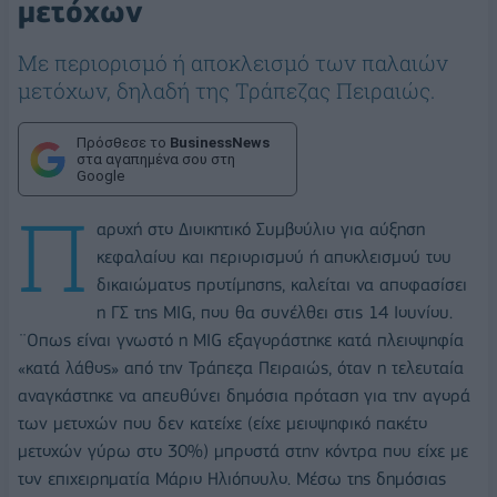
μετόχων
Με περιορισμό ή αποκλεισμό των παλαιών
μετόχων, δηλαδή της Τράπεζας Πειραιώς.
Πρόσθεσε το
BusinessNews
στα αγαπημένα σου στη
Google
Π
αροχή στο Διοικητικό Συμβούλιο για αύξηση
κεφαλαίου και περιορισμού ή αποκλεισμού του
δικαιώματος προτίμησης, καλείται να αποφασίσει
η ΓΣ της MIG, που θα συνέλθει στις 14 Ιουνίου.
¨Οπως είναι γνωστό η MIG εξαγοράστηκε κατά πλειοψηφία
«κατά λάθος» από την Τράπεζα Πειραιώς, όταν η τελευταία
αναγκάστηκε να απευθύνει δημόσια πρόταση για την αγορά
των μετοχών που δεν κατείχε (είχε μειοψηφικό πακέτο
μετοχών γύρω στο 30%) μπροστά στην κόντρα που είχε με
τον επιχειρηματία Μάριο Ηλιόπουλο. Μέσω της δημόσιας