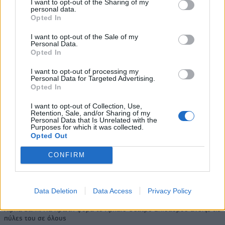
57% - Τα νέα στοιχήματα σε
σύμβουλος της ΔΕΗ για την
I want to opt-out of the Sharing of my
personal data.
low & non alcohol
είσοδο στην πολωνική αγορά
Opted In
ενέργειας
I want to opt-out of the Sale of my
Personal Data.
Opted In
Η Chery επενδύει 75 εκατ. δολάρια στην KG Mobility
I want to opt-out of processing my
Personal Data for Targeted Advertising.
Opted In
Το FIAT 500 Hybrid τώρα από
Ατρόμητος και Novibet
18.990 ευρώ
συνεχίζουν μαζί: Ανανέωση της
I want to opt-out of Collection, Use,
Retention, Sale, and/or Sharing of my
συνεργασίας τους μέχρι το
Personal Data that Is Unrelated with the
2028
Purposes for which it was collected.
Opted Out
CONFIRM
18η συνεχόμενη χρονιά για τον ΟΤΕ στη διεθνή σειρά δεικτών
FTSE4Good
Data Deletion
Data Access
Privacy Policy
Alpha Bank: Για πρώτη φορά το Αρχαίο Θέατρο Επιδαύρου άνοιξε τις
πύλες του σε όλους