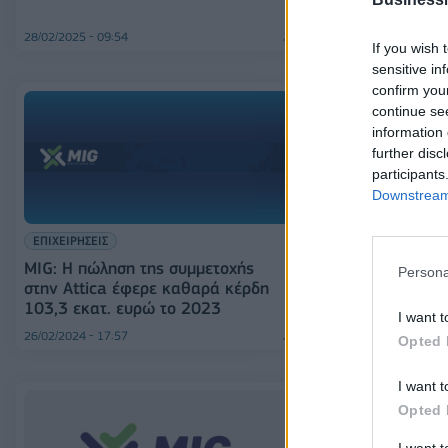
28/02/2025 - 09:54
31/10/2024 - 18:47
If you wish 
sensitive in
confirm you
continue se
information 
further disc
participants
Downstream 
ΕΠΙΧΕΙΡΗΣΕΙΣ
ΕΠΙΧΕΙΡΗΣΕΙΣ
MIG: Η πώληση της συμμετοχής
MIG: Τη διεύρ
Persona
στην Attica έφερε καθαρά κέρδη
εταιρείας ενέκ
103,3 εκατ. ευρώ το 2023
I want t
26/02/2024 - 17:57
16/11/2023 - 18:12
Opted 
I want t
Opted 
I want 