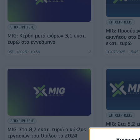
ΕΠΙΧΕΙΡΗΣΕΙΣ
ΕΠΙΧΕΙΡΗΣΕΙΣ
MIG: Προσύμφ
MIG: Κέρδη μετά φόρων 3,1 εκατ.
ακινήτου στο Β
ευρώ στο εννεάμηνο
εκατ. ευρώ
03/11/2025 - 10:36
10/07/2025 - 19:45
ΕΠΙΧΕΙΡΗΣΕΙΣ
ΕΠΙΧΕΙΡΗΣΕΙΣ
MIG: Στα 5,2 
MIG: Στα 8,7 εκατ. ευρώ ο κύκλος
κέρδη εννεαμή
εργασιών του Ομίλου το 2024
Άνοδος στις π
Business