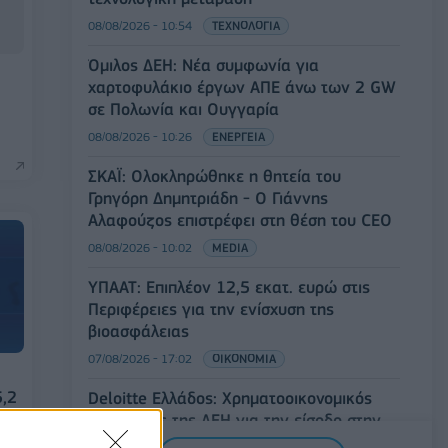
08/08/2026 - 10:54
ΤΕΧΝΟΛΟΓΙΑ
Όμιλος ΔΕΗ: Νέα συμφωνία για
χαρτοφυλάκιο έργων ΑΠΕ άνω των 2 GW
σε Πολωνία και Ουγγαρία
08/08/2026 - 10:26
ΕΝΕΡΓΕΙΑ
ΣΚΑΪ: Ολοκληρώθηκε η θητεία του
Γρηγόρη Δημητριάδη - Ο Γιάννης
Αλαφούζος επιστρέφει στη θέση του CEO
08/08/2026 - 10:02
MEDIA
ΥΠΑΑΤ: Επιπλέον 12,5 εκατ. ευρώ στις
Περιφέρειες για την ενίσχυση της
βιοασφάλειας
07/08/2026 - 17:02
ΟΙΚΟΝΟΜΙΑ
5,2
Deloitte Ελλάδος: Χρηματοοικονομικός
σύμβουλος της ΔΕΗ για την είσοδο στην
πολωνική αγορά ενέργειας