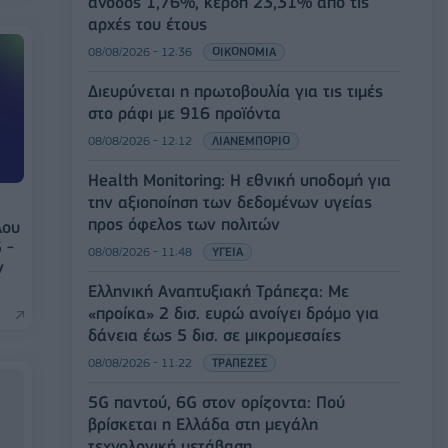
άνοδος 1,76%, κέρδη 23,31% από τις
αρχές του έτους
08/08/2026 - 12:36
ΟΙΚΟΝΟΜΙΑ
Διευρύνεται η πρωτοβουλία για τις τιμές
στο ράφι με 916 προϊόντα
08/08/2026 - 12:12
ΛΙΑΝΕΜΠΟΡΙΟ
Health Monitoring: Η εθνική υποδομή για
την αξιοποίηση των δεδομένων υγείας
προς όφελος των πολιτών
λου
 -
08/08/2026 - 11:48
ΥΓΕΙΑ
ν
Ελληνική Αναπτυξιακή Τράπεζα: Με
«προίκα» 2 δισ. ευρώ ανοίγει δρόμο για
δάνεια έως 5 δισ. σε μικρομεσαίες
08/08/2026 - 11:22
ΤΡΑΠΕΖΕΣ
5G παντού, 6G στον ορίζοντα: Πού
βρίσκεται η Ελλάδα στη μεγάλη
τεχνολογική μετάβαση