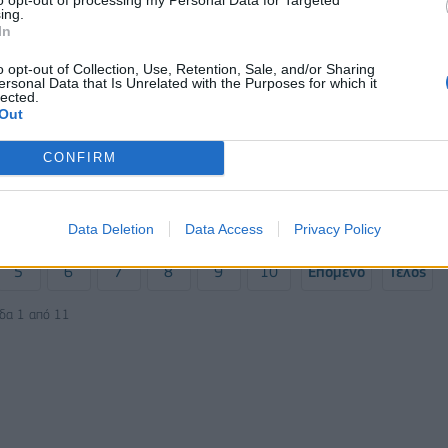
ing.
In
o opt-out of Collection, Use, Retention, Sale, and/or Sharing
ersonal Data that Is Unrelated with the Purposes for which it
lected.
ΕΠΙΧΕΙΡΗΣΕΙΣ
Out
ηκε το αίτημα της
Η MIG σε νέες περιπέτειες: Προς
ουλου για έκτακτο
αύξηση κεφαλαίου υπέρ νέων
CONFIRM
μετόχων
24/05/2023 - 17:29
Data Deletion
Data Access
Privacy Policy
5
6
7
8
9
10
Επόμενο
Τέλος
ίδα 1 από 11