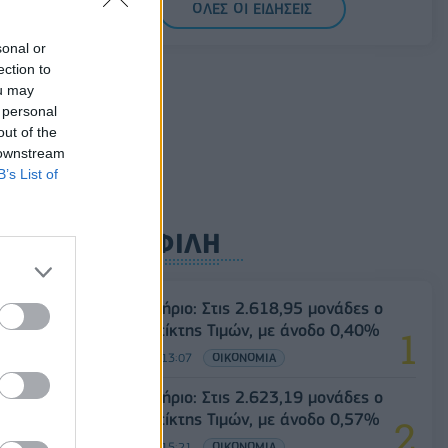
ΟΛΕΣ ΟΙ ΕΙΔΗΣΕΙΣ
07/08/2026 - 16:38
ΕΠΙΧΕΙΡΗΣΕΙΣ
sonal or
Στρατηγική επένδυση του EFA GROUP στη
ection to
Fractal για την ανάπτυξη προηγμένων
ou may
αμυντικών τεχνολογιών
 personal
out of the
07/08/2026 - 16:11
ΕΠΙΧΕΙΡΗΣΕΙΣ
 downstream
B’s List of
ΔΗΜΟΦΙΛΗ
.
ν
Χρηματιστήριο: Στις 2.618,95 μονάδες ο
Γενικός Δείκτης Τιμών, με άνοδο 0,40%
07/08/2026 - 13:07
ΟΙΚΟΝΟΜΙΑ
Χρηματιστήριο: Στις 2.623,19 μονάδες ο
Γενικός Δείκτης Τιμών, με άνοδο 0,57%
07/08/2026 - 15:21
ΟΙΚΟΝΟΜΙΑ