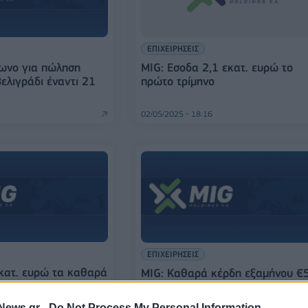
ΕΠΙΧΕΙΡΗΣΕΙΣ
ωνο για πώληση
MIG: Εσοδα 2,1 εκατ. ευρώ το
ελιγράδι έναντι 21
πρώτο τρίμηνο
02/05/2025 - 18:16
ΕΠΙΧΕΙΡΗΣΕΙΣ
εκατ. ευρώ τα καθαρά
MIG: Καθαρά κέρδη εξαμήνου €
νου, αύξηση 35,8% -
εκατ. και αύξηση τζίρου -
ωλήσεις
Αισιόδοξες οι εκτιμήσεις για το
News.gr -
Do Not Process My Personal Information