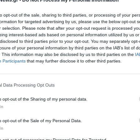
2024
30/07/2024 - 18:47
to opt-out of the sale, sharing to third parties, or processing of your per
formation for targeted advertising by us, please use the below opt-out s
r selection. Please note that after your opt-out request is processed y
eing interest-based ads based on personal information utilized by us or
disclosed to third parties prior to your opt-out. You may separately opt-
losure of your personal information by third parties on the IAB’s list of
. This information may also be disclosed by us to third parties on the
IA
Participants
that may further disclose it to other third parties.
ΕΠΙΧΕΙΡΗΣΕΙΣ
υνση του σκοπού της
MIG: Καθαρά κέρδη €104,2 εκατ
l Data Processing Opt Outs
ρινε η ΓΣ
στο εξάμηνο - Αύξηση 6,1% στο
κύκλο εργασιών
o opt-out of the Sharing of my personal data.
01/08/2023 - 18:47
In
o opt-out of the Sale of my Personal Data.
In
to opt-out of processing my Personal Data for Targeted