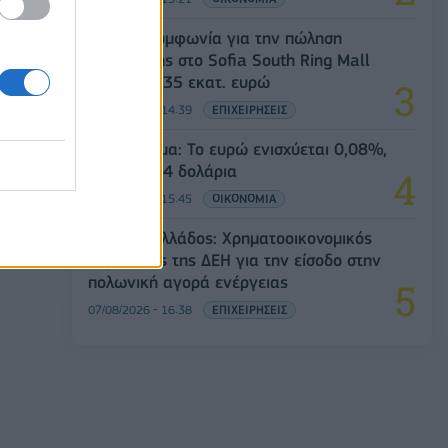
Fourlis: Συμφωνία για την πώληση
συμμετοχής στο Sofia South Ring Mall
έναντι 49,35 εκατ. ευρώ
07/08/2026 - 14:39
ΕΠΙΧΕΙΡΗΣΕΙΣ
Συνάλλαγμα: Το ευρώ ενισχύεται 0,08%,
στα 1,1534 δολάρια
07/08/2026 - 15:45
ΟΙΚΟΝΟΜΙΑ
Deloitte Ελλάδος: Χρηματοοικονομικός
σύμβουλος της ΔΕΗ για την είσοδο στην
πολωνική αγορά ενέργειας
07/08/2026 - 16:38
ΕΠΙΧΕΙΡΗΣΕΙΣ