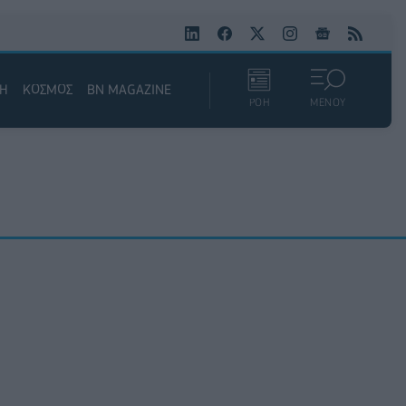
ΚΗ
ΚΟΣΜΟΣ
BN MAGAZINE
ΡΟΗ
ΜΕΝΟΥ