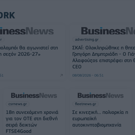
ORK
gr
advertising.gr
ολομπόι θα αγωνιστεί στη
ΣΚΑΪ: Ολοκληρώθηκε η θητε
τη σεζόν 2026-27»
Γρηγόρη Δημητριάδη - Ο Γιά
Αλαφούζος επιστρέφει στη 
CEO
:51
08/08/2026 - 06:51
csrnews.gr
fleetnews.gr
18η συνεχόμενη χρονιά
Σε κινεζική… πολιορκία η
για τον ΟΤΕ στη διεθνή
ευρωπαϊκή
σειρά δεικτών
αυτοκινητοβιομηχανία
FTSE4Good