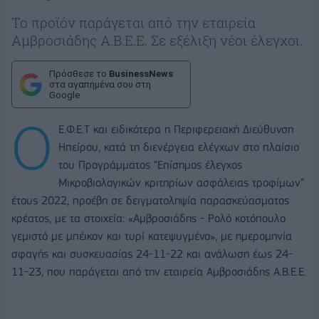
Το προϊόν παράγεται από την εταιρεία
Αμβροσιάδης Α.Β.Ε.Ε. Σε εξέλιξη νέοι έλεγχοι.
Πρόσθεσε το
BusinessNews
στα αγαπημένα σου στη
Google
Ο
Ε.Φ.Ε.Τ και ειδικότερα η Περιφερειακή Διεύθυνση
Ηπείρου, κατά τη διενέργεια ελέγχων στο πλαίσιο
του Προγράμματος “Επίσημος έλεγχος
Μικροβιολογικών κριτηρίων ασφάλειας τροφίμων”
έτους 2022, προέβη σε δειγματοληψία παρασκεύασματος
κρέατος, με τα στοιχεία: «Αμβροσιάδης - Ρολό κοτόπουλο
γεμιστό με μπέικον και τυρί κατεψυγμένο», με ημερομηνία
σφαγής και συσκευασίας 24-11-22 και ανάλωση έως 24-
11-23, που παράγεται από την εταιρεία Αμβροσιάδης Α.Β.Ε.Ε.