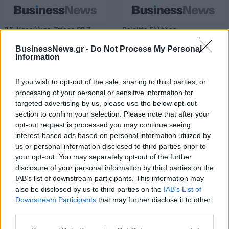
Β.Σ. Καρούλιας: Τζίρος 98,7
Deloitte Ελλάδος:
εκατ. ευρώ και αύξηση κερδών
Χρηματοοικονομικός
57% - Τα νέα στοιχήματα σε
σύμβουλος της ΔΕΗ για την
BusinessNews.gr -
Do Not Process My Personal
Information
low & non alcohol
είσοδο στην πολωνική αγορά
ενέργειας
If you wish to opt-out of the sale, sharing to third parties, or
processing of your personal or sensitive information for
targeted advertising by us, please use the below opt-out
Η Chery επενδύει 75 εκατ. δολάρια στην KG Mobility
section to confirm your selection. Please note that after your
opt-out request is processed you may continue seeing
interest-based ads based on personal information utilized by
Το FIAT 500 Hybrid τώρα από
Ατρόμητος και Novibet
us or personal information disclosed to third parties prior to
18.990 ευρώ
συνεχίζουν μαζί: Ανανέωση της
your opt-out. You may separately opt-out of the further
συνεργασίας τους μέχρι το
disclosure of your personal information by third parties on the
2028
IAB’s list of downstream participants. This information may
also be disclosed by us to third parties on the
IAB’s List of
Downstream Participants
that may further disclose it to other
third parties.
18η συνεχόμενη χρονιά για τον ΟΤΕ στη διεθνή σειρά δεικτών
FTSE4Good