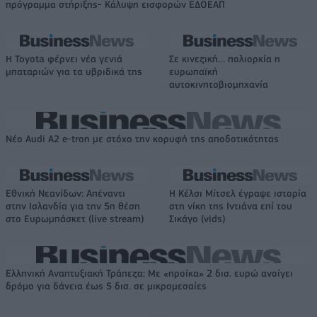
πρόγραμμα στήριξης- Κάλυψη εισφορών ΕΔΟΕΑΠ
Η Toyota φέρνει νέα γενιά
Σε κινεζική… πολιορκία η
μπαταριών για τα υβριδικά της
ευρωπαϊκή
αυτοκινητοβιομηχανία
Νέο Audi A2 e-tron με στόχο την κορυφή της αποδοτικότητας
Εθνική Νεανίδων: Απέναντι
Η Κέλσι Μίτσελ έγραψε ιστορία
στην Ισλανδία για την 5η θέση
στη νίκη της Ιντιάνα επί του
στο Ευρωμπάσκετ (live stream)
Σικάγο (vids)
Ελληνική Αναπτυξιακή Τράπεζα: Με «προίκα» 2 δισ. ευρώ ανοίγει
δρόμο για δάνεια έως 5 δισ. σε μικρομεσαίες