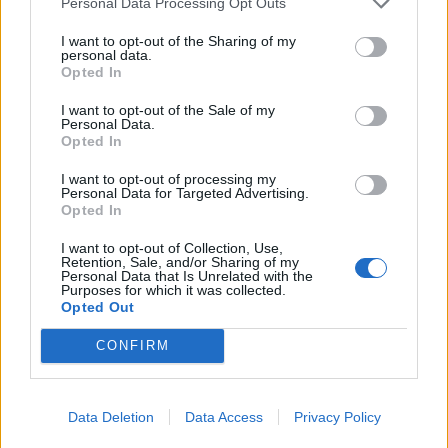
Personal Data Processing Opt Outs
I want to opt-out of the Sharing of my
personal data.
Alpha Bank: Για πρώτη φορά το Αρχαίο Θέατρο Επιδαύρου άνοιξε τις
Opted In
πύλες του σε όλους
I want to opt-out of the Sale of my
Personal Data.
Opted In
I want to opt-out of processing my
Personal Data for Targeted Advertising.
ΠΕΡΙΣΣΌΤΕΡΑ ΣΕ ΑΥΤΉ ΤΗΝ ΚΑΤΗΓΟΡΊΑ
Opted In
I want to opt-out of Collection, Use,
Retention, Sale, and/or Sharing of my
Personal Data that Is Unrelated with the
Purposes for which it was collected.
Opted Out
CONFIRM
Amazon: Πρόστιμο 3,3 εκ.
Παπαστράτος:
ευρώ από την Γαλλία
Δημιούργησε 185 νέες
Data Deletion
Data Access
Privacy Policy
07/12/2022 - 14:34
θέσεις εργασίας