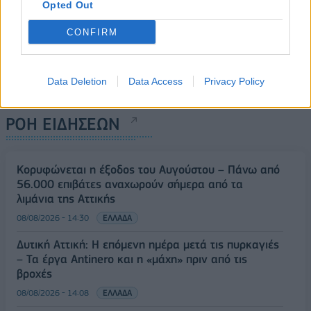
Opted Out
CONFIRM
Data Deletion
Data Access
Privacy Policy
ΡΟΗ ΕΙΔΗΣΕΩΝ
Κορυφώνεται η έξοδος του Αυγούστου – Πάνω από
56.000 επιβάτες αναχωρούν σήμερα από τα
λιμάνια της Αττικής
08/08/2026 - 14:30
ΕΛΛΑΔΑ
Δυτική Αττική: Η επόμενη ημέρα μετά τις πυρκαγιές
– Τα έργα Antinero και η «μάχη» πριν από τις
βροχές
08/08/2026 - 14:08
ΕΛΛΑΔΑ