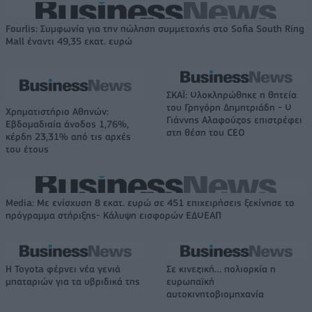
Fourlis: Συμφωνία για την πώληση συμμετοχής στο Sofia South Ring
Mall έναντι 49,35 εκατ. ευρώ
ΣΚΑΪ: Ολοκληρώθηκε η θητεία
του Γρηγόρη Δημητριάδη - Ο
Χρηματιστήριο Αθηνών:
Γιάννης Αλαφούζος επιστρέφει
Εβδομαδιαία άνοδος 1,76%,
στη θέση του CEO
κέρδη 23,31% από τις αρχές
του έτους
Media: Με ενίσχυση 8 εκατ. ευρώ σε 451 επιχειρήσεις ξεκίνησε το
πρόγραμμα στήριξης- Κάλυψη εισφορών ΕΔΟΕΑΠ
Η Toyota φέρνει νέα γενιά
Σε κινεζική… πολιορκία η
μπαταριών για τα υβριδικά της
ευρωπαϊκή
αυτοκινητοβιομηχανία