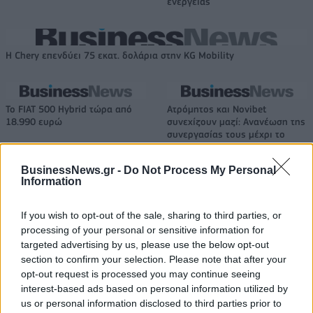
ενέργειας
Η Chery επενδύει 75 εκατ. δολάρια στην KG Mobility
Το FIAT 500 Hybrid τώρα από
Ατρόμητος και Novibet
18.990 ευρώ
συνεχίζουν μαζί: Ανανέωση της
συνεργασίας τους μέχρι το
2028
BusinessNews.gr -
Do Not Process My Personal
Information
18η συνεχόμενη χρονιά για τον ΟΤΕ στη διεθνή σειρά δεικτών
FTSE4Good
If you wish to opt-out of the sale, sharing to third parties, or
processing of your personal or sensitive information for
targeted advertising by us, please use the below opt-out
section to confirm your selection. Please note that after your
Alpha Bank: Για πρώτη φορά το Αρχαίο Θέατρο Επιδαύρου άνοιξε τις
opt-out request is processed you may continue seeing
πύλες του σε όλους
interest-based ads based on personal information utilized by
us or personal information disclosed to third parties prior to