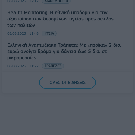
08/08/2026 - 12:12
ΛΙΑΝΕΜΠΟΡΙΟ
Health Monitoring: Η εθνική υποδομή για την
αξιοποίηση των δεδομένων υγείας προς όφελος
των πολιτών
08/08/2026 - 11:48
ΥΓΕΙΑ
Ελληνική Αναπτυξιακή Τράπεζα: Με «προίκα» 2 δισ.
ευρώ ανοίγει δρόμο για δάνεια έως 5 δισ. σε
μικρομεσαίες
08/08/2026 - 11:22
ΤΡΑΠΕΖΕΣ
5G παντού, 6G στον ορίζοντα: Πού βρίσκεται η
ΟΛΕΣ ΟΙ ΕΙΔΗΣΕΙΣ
Ελλάδα στη μεγάλη τεχνολογική μετάβαση
08/08/2026 - 10:54
ΤΕΧΝΟΛΟΓΙΑ