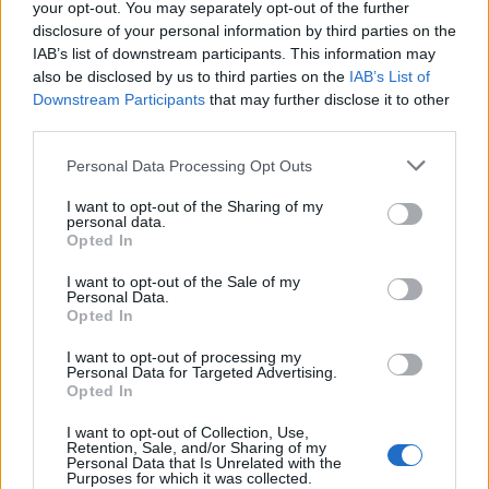
your opt-out. You may separately opt-out of the further
disclosure of your personal information by third parties on the
IAB’s list of downstream participants. This information may
ΠΕΡΙΣΣΌΤΕΡΑ ΣΕ ΑΥΤΉ ΤΗΝ ΚΑΤΗΓΟΡΊΑ
also be disclosed by us to third parties on the
IAB’s List of
Downstream Participants
that may further disclose it to other
third parties.
Personal Data Processing Opt Outs
I want to opt-out of the Sharing of my
personal data.
Opted In
ΣΕΤΚΕ: Παρά τις δυσκολίες
Κωτσόβολος και ΟΠΑ
I want to opt-out of the Sale of my
λόγω Thomas Cook
δημιουργούν εκπαιδευτικό
Personal Data.
οφείλουμε σεβασμό στους
πρόγραμμα για τα στελέχη
Opted In
επισκέπτες
24/09/2019 - 13:45
I want to opt-out of processing my
24/09/2019 - 12:21
Personal Data for Targeted Advertising.
Opted In
I want to opt-out of Collection, Use,
Retention, Sale, and/or Sharing of my
Personal Data that Is Unrelated with the
Purposes for which it was collected.