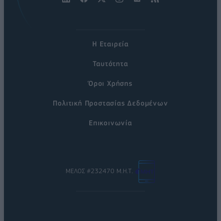
Η Εταιρεία
Ταυτότητα
Όροι Χρήσης
Πολιτική Προστασίας Δεδομένων
Επικοινωνία
ΜΕΛΟΣ #232470 Μ.Η.Τ.