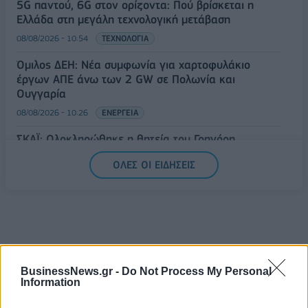
5G παντού, 6G στον ορίζοντα: Πού βρίσκεται η
Ελλάδα στη μεγάλη τεχνολογική μετάβαση
08/08/2026 - 10:54
ΤΕΧΝΟΛΟΓΙΑ
Όμιλος ΔΕΗ: Νέα συμφωνία για χαρτοφυλάκιο
έργων ΑΠΕ άνω των 2 GW σε Πολωνία και
Ουγγαρία
08/08/2026 - 10:26
ΕΝΕΡΓΕΙΑ
ΣΚΑΪ: Ολοκληρώθηκε η θητεία του Γρηγόρη
Δημητριάδη - Ο Γιάννης Αλαφούζος επιστρέφει στη
ΟΛΕΣ ΟΙ ΕΙΔΗΣΕΙΣ
θέση του CEO
08/08/2026 - 10:02
MEDIA
BusinessNews.gr -
Do Not Process My Personal
Information
ΔΗΜΟΦΙΛΗ