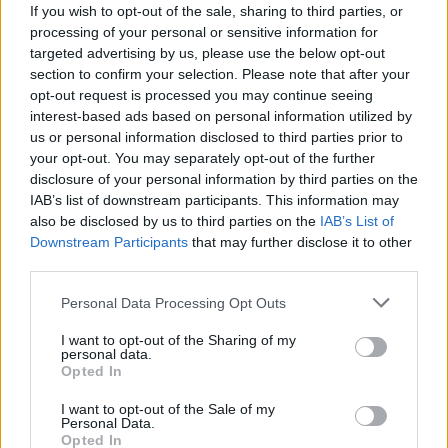
If you wish to opt-out of the sale, sharing to third parties, or
processing of your personal or sensitive information for
targeted advertising by us, please use the below opt-out
Χρηματιστήριο: Στις 2.623,19 μονάδες ο Γενικός
section to confirm your selection. Please note that after your
Δείκτης Τιμών, με άνοδο 0,57%
opt-out request is processed you may continue seeing
07/08/2026 - 15:21
ΟΙΚΟΝΟΜΙΑ
interest-based ads based on personal information utilized by
us or personal information disclosed to third parties prior to
Fourlis: Συμφωνία για την πώληση συμμετοχής στο
your opt-out. You may separately opt-out of the further
Sofia South Ring Mall έναντι 49,35 εκατ. ευρώ
disclosure of your personal information by third parties on the
07/08/2026 - 14:39
ΕΠΙΧΕΙΡΗΣΕΙΣ
IAB’s list of downstream participants. This information may
also be disclosed by us to third parties on the
IAB’s List of
Deloitte Ελλάδος: Χρηματοοικονομικός σύμβουλος
Downstream Participants
that may further disclose it to other
της ΔΕΗ για την είσοδο στην πολωνική αγορά
third parties.
ενέργειας
07/08/2026 - 16:38
ΕΠΙΧΕΙΡΗΣΕΙΣ
Personal Data Processing Opt Outs
Συνάλλαγμα: Το ευρώ ενισχύεται 0,08%, στα
I want to opt-out of the Sharing of my
personal data.
1,1534 δολάρια
Opted In
07/08/2026 - 15:45
ΟΙΚΟΝΟΜΙΑ
I want to opt-out of the Sale of my
Personal Data.
Νέο κύμα καύσωνα στην Ευρώπη – Θερμοκρασίες
Opted In