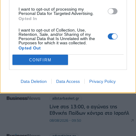
άνω των 40°C σε Ιταλία, Ισπανία και Βαλκάνια
07/08/2026 - 14:58
ΚΟΣΜΟΣ
I want to opt-out of processing my
Personal Data for Targeted Advertising.
Opted In
I want to opt-out of Collection, Use,
Retention, Sale, and/or Sharing of my
Personal Data that Is Unrelated with the
Purposes for which it was collected.
Opted Out
CONFIRM
allstarbasket.gr
Έβανς για Ζαλγκίρις: «Όταν λέω
οικογένεια, το εννοώ»
Data Deletion
Data Access
Privacy Policy
08/08/2026 - 10:34
allstarbasket.gr
Live στις 13:00, ο αγώνας της
Εθνικής Παίδων κόντρα στο Ισραήλ
08/08/2026 - 09:50
advertising.gr