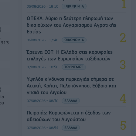
06/08/2026 - 18:10
ΟΙΚΟΝΟΜΙΑ
ΟΠΕΚΑ: Αύριο η δεύτερη πληρωμή των
δικαιούχων του Λογαριασμού Αγροτικής
Εστίας
,
06/08/2026 - 17:40
ΟΙΚΟΝΟΜΙΑ
 313
Έρευνα ΕΟΤ: Η Ελλάδα στις κορυφαίες
επιλογές των Ευρωπαίων ταξιδιωτών
07/08/2026 - 10:56
ΤΟΥΡΙΣΜΟΣ
Υψηλός κίνδυνος πυρκαγιάς σήμερα σε
Αττική, Κρήτη, Πελοπόννησο, Εύβοια και
νησιά του Αιγαίου
ίο
07/08/2026 - 08:30
ΕΛΛΑΔΑ
ου
Πειραιάς: Κορυφώνεται η έξοδος των
αδειούχων του Αυγούστου
07/08/2026 - 08:54
ΕΛΛΑΔΑ