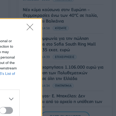
Νέο κύμα καύσωνα στην Ευρώπη –
Θερμοκρασίες άνω των 40°C σε Ιταλία,
Ισπανία και Βαλκάνια
07/08/2026 - 14:58
ΚΟΣΜΟΣ
Fourlis: Συμφωνία για την πώληση
sonal or
συμμετοχής στο Sofia South Ring Mall
ection to
έναντι 49,35 εκατ. ευρώ
ou may
07/08/2026 - 14:39
ΕΠΙΧΕΙΡΗΣΕΙΣ
 personal
out of the
ΥΠΠΟ: Επιχορηγήσεις 1.106.000 ευρώ για
 downstream
την ενίσχυση των Πολυθεματικών
B’s List of
Φεστιβάλ σε όλη την Ελλάδα
07/08/2026 - 14:34
ΟΙΚΟΝΟΜΙΑ
Άρειος Πάγος- Ε. Μπακέλας: Δεν
ανασύρεται από το αρχείο η υπόθεση των
υποκλοπών
07/08/2026 - 14:11
ΕΛΛΑΔΑ