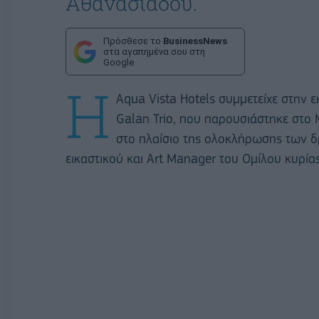
Αθανασιάδου.
Πρόσθεσε το
BusinessNews
στα αγαπημένα σου στη
Google
Η
Aqua Vista Hotels συμμετείχε στην 
Galan Trio, που παρουσιάστηκε στο
στο πλαίσιο της ολοκλήρωσης των δ
εικαστικού και Art Manager του Ομίλου κυρί