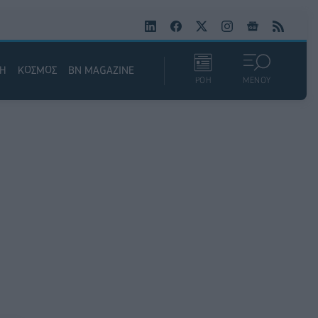
ΚΗ
ΚΟΣΜΟΣ
BN MAGAZINE
ΡΟΗ
ΜΕΝΟΥ