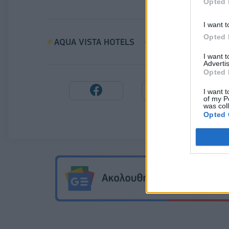
Opted 
I want t
Opted 
AQUA VISTA HOTELS
ΤΕΧΝΗ
I want 
Advertis
Opted 
I want t
of my P
was col
Opted 