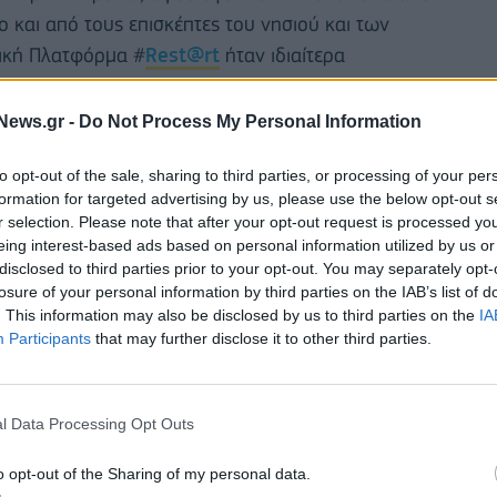
ο και από τους επισκέπτες του νησιού και των
τική Πλατφόρμα #
Rest@rt
ήταν ιδιαίτερα
 να είμαι παρόντες στην ολοκλήρωση των φετινών
 όμορφο σκοπό της εκδήλωσης”.
News.gr -
Do Not Process My Personal Information
to opt-out of the sale, sharing to third parties, or processing of your per
formation for targeted advertising by us, please use the below opt-out s
r selection. Please note that after your opt-out request is processed y
eing interest-based ads based on personal information utilized by us or
disclosed to third parties prior to your opt-out. You may separately opt-
losure of your personal information by third parties on the IAB’s list of
. This information may also be disclosed by us to third parties on the
IA
Participants
that may further disclose it to other third parties.
l Data Processing Opt Outs
o opt-out of the Sharing of my personal data.