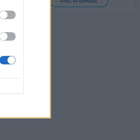
ΟΛΕΣ ΟΙ ΕΙΔΗΣΕΙΣ
Σαουδική Αραβία, Τουρκία και Πακιστάν
υπογράφουν κοινή αμυντική συμφωνία
07/08/2026 - 13:47
ΚΟΣΜΟΣ