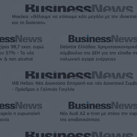
Μοκόκα: «Θέλουμε να χτίσουμε κάτι μεγάλο με την ιδιοκτησ
και τη διοίκηση»
ζίρος 98,7 εκατ. ευρώ
Deloitte Ελλάδος: Χρηματοοικονομικ
ών 57% - Τα νέα
σύμβουλος της ΔΕΗ για την είσοδο σ
w & non alcohol
πολωνική αγορά ενέργειας
IAB Hellas: Νέα Διοικούσα Επιτροπή και νέο Διοικητικό Συμβ
- Πρόεδρος ο Γαληνός Γιαγλής
ιορκία η ευρωπαϊκή
Νέο Audi A2 e-tron με στόχο την κο
χανία
της αποδοτικότητας