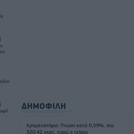
ία
ός
την
ούλιο
ΔΗΜΟΦΙΛΗ
ρυφή
Χρηματιστήριο: Πτώση κατά 0,59%, στα
320,42 εκατ. ευρώ ο τζίρος