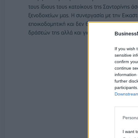
τους ίδιους τους κατοίκους της Σαντορίνης όσ
ξενοδοχείων μας. Η συνεργασία με την Εικασ
εποικοδομητική και δεν θα μπορούσαμε παρά
δράσεών της αλλά και για να στηρίξουμε τον
Business
If you wish 
sensitive in
confirm you
continue se
information 
further disc
participants
Downstream 
Persona
I want t