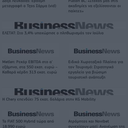
Δόξα Λευκάδας: Έβδομη
Platon BC: «Στόχος μας στις
μεταγραφή ο Τζος Σάρμα (vid)
ακαδημίες να εξελίσσονται οι
παίκτες»
ΕΛΣΤΑΤ: Στο 3,4% υποχώρησε ο πληθωρισμός τον Ιούλιο
Metlen: Ρεκόρ EBITDA στο α'
Ειδικό Χωροταξικό Πλαίσιο για
εξάμηνο, στα 550 εκατ. ευρώ –
τον Τουρισμό: Στρατηγικό
Καθαρά κέρδη 313 εκατ. ευρώ
εργαλείο για βιώσιμη
τουριστική ανάπτυξη
Η Chery επενδύει 75 εκατ. δολάρια στην KG Mobility
Το FIAT 500 Hybrid τώρα από
Ατρόμητος και Novibet
18.990 ευρώ
συνεχίζουν μαζί: Ανανέωση της