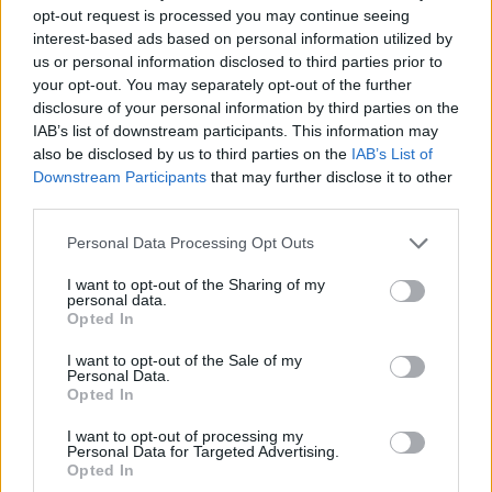
H Aqua Vista Hotels
opt-out request is processed you may continue seeing
στηρίζει την τέχνη
Ινστιτούτο Πωλήσεων
interest-based ads based on personal information utilized by
Ελλάδος: Workshop για το
us or personal information disclosed to third parties prior to
22/12/2017 - 02:00
Customer Experience
your opt-out. You may separately opt-out of the further
disclosure of your personal information by third parties on the
22/12/2017 - 02:00
IAB’s list of downstream participants. This information may
also be disclosed by us to third parties on the
IAB’s List of
Downstream Participants
that may further disclose it to other
third parties.
Personal Data Processing Opt Outs
I want to opt-out of the Sharing of my
personal data.
Opted In
I want to opt-out of the Sale of my
Personal Data.
Opted In
ΡΟΗ ΕΙΔΗΣΕΩΝ
I want to opt-out of processing my
Personal Data for Targeted Advertising.
Opted In