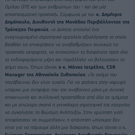
Ομίλου ΟΤΕ και των ανθρώπων του - και όχι μία
αποσπασματική πρακτική».
Σύμφωνα με τον
κ. Δημήτριο
Δημόπουλο, Διευθυντή της Μονάδας Περιβάλλοντος της
Τράπεζας Πειραιώς
, «
ο Δείκτης αποτελεί ένα
αναγνωρισμένο στρατηγικό εργαλείο αξιολόγησης το οποίο
βοηθάει τις επιχειρήσεις να αναβαθμίζουν συνεχώς τις
πρακτικές αειφορίας, να ενισχύσουν τη διαφάνεια προς όλα
τα ενδιαφερόμενα μέρη και παράλληλα να βελτιώσουν τη
φήμη τους
». Όπως τόνισε
ο κ. Μάνος Ιατρέλης,
CSR
Manager
της Αθηναϊκής Ζυθοποιίας
:
«Το σχήμα του
παγόβουνου δεν είναι τυχαίο. Για να φτάσεις στην κορυφή
υπάρχει μια ανηφόρα που την ανεβαίνεις μόνο με συνεχή
επικοινωνία και συλλογική προσπάθεια από όλα τα τμήματα
και με απώτερο σκοπό η γενικότερη στρατηγική της εταιρείας
να αγκαλιάσει τη Βιώσιμη Ανάπτυξη»
. Στην ερώτηση γιατί
αποφάσισαν να συμμετέχουν, η απάντηση «
σίγουρα δεν
είναι για να πάρουμε άλλη μια διάκριση
», όπως τόνισε ο κ
.
Γιώργος Τσαπρούνης, Ανώτερος Διευθυντής Εταιρικών