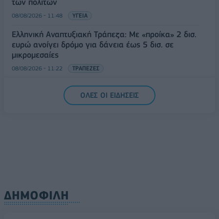
των πολιτών
08/08/2026 - 11:48
ΥΓΕΙΑ
Ελληνική Αναπτυξιακή Τράπεζα: Με «προίκα» 2 δισ.
ευρώ ανοίγει δρόμο για δάνεια έως 5 δισ. σε
μικρομεσαίες
08/08/2026 - 11:22
ΤΡΑΠΕΖΕΣ
5G παντού, 6G στον ορίζοντα: Πού βρίσκεται η
ΟΛΕΣ ΟΙ ΕΙΔΗΣΕΙΣ
Ελλάδα στη μεγάλη τεχνολογική μετάβαση
08/08/2026 - 10:54
ΤΕΧΝΟΛΟΓΙΑ
ΔΗΜΟΦΙΛΗ