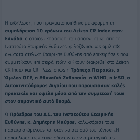
Η εκδήλωση, που πραγματοποιήθηκε με αφορμή τη
συμπλήρωση 10 χρόνων του Δείκτη
CR
Index
στην
Ελλάδα
, ο οποίος εκπροσωπείται αποκλειστικά από το
Ινστιτούτο Εταιρικής Ευθύνης, φιλοξένησε ως ομιλητές
ανώτατα στελέχη Εταιρικής Ευθύνης από επιχειρήσεις που
συμμετέχουν επί σειρά ετών κι έχουν διακριθεί στο Δείκτη
CR Index και CRI Pass, όπως η
Τράπεζα Πειραιώς, ο
Όμιλος ΟΤΕ, η Αθηναϊκή Ζυθοποιία, η
WIND
, η
MSD
, ο
Αυτοκινητόδρομος Αιγαίου που παρουσίασαν καλές
πρακτικές και οφέλη μέσα από την συμμετοχή τους
στον σημαντικό αυτό θεσμό.
Ο
Πρόεδρος του Δ.Σ. του Ινστιτούτου Εταιρικής
Ευθύνης, κ. Δημήτρης Μαύρος,
καλωσόρισε τους
παρευρισκόμενους και στον χαιρετισμό του τόνισε: «Η
προσήλωση των επιχειρήσεων στην στρατηγική της