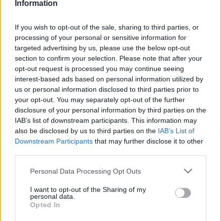
Information
Fourlis: Συμφωνία για την πώληση συμμετοχής στο Sofia South Ring
Mall έναντι 49,35 εκατ. ευρώ
If you wish to opt-out of the sale, sharing to third parties, or
processing of your personal or sensitive information for
targeted advertising by us, please use the below opt-out
section to confirm your selection. Please note that after your
ΣΚΑΪ: Ολοκληρώθηκε η θητεία
του Γρηγόρη Δημητριάδη - Ο
opt-out request is processed you may continue seeing
Χρηματιστήριο Αθηνών:
Γιάννης Αλαφούζος επιστρέφει
interest-based ads based on personal information utilized by
Εβδομαδιαία άνοδος 1,76%,
στη θέση του CEO
κέρδη 23,31% από τις αρχές
us or personal information disclosed to third parties prior to
του έτους
your opt-out. You may separately opt-out of the further
disclosure of your personal information by third parties on the
IAB’s list of downstream participants. This information may
also be disclosed by us to third parties on the
IAB’s List of
Media: Με ενίσχυση 8 εκατ. ευρώ σε 451 επιχειρήσεις ξεκίνησε το
Downstream Participants
that may further disclose it to other
πρόγραμμα στήριξης- Κάλυψη εισφορών ΕΔΟΕΑΠ
third parties.
Personal Data Processing Opt Outs
Η Toyota φέρνει νέα γενιά
Σε κινεζική… πολιορκία η
I want to opt-out of the Sharing of my
μπαταριών για τα υβριδικά της
ευρωπαϊκή
personal data.
αυτοκινητοβιομηχανία
Opted In