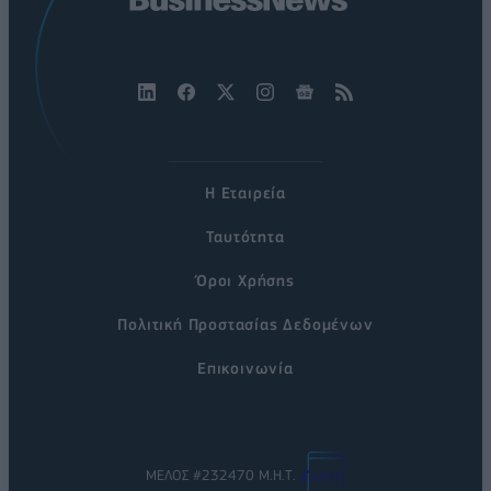
Η Εταιρεία
Ταυτότητα
Όροι Χρήσης
Πολιτική Προστασίας Δεδομένων
Επικοινωνία
ΜΕΛΟΣ #232470 Μ.Η.Τ.