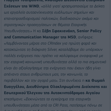
Σχέσεων της
WIND
, «
αλλά γιατί χρησιμοποιούμε το Δείκτη
ως εργαλείο αυτοανίχνευσης ευάλωτων σημείων και
επαναπροσδιορισμού πολιτικών, διαδικασιών ακόμα και
στρατηγικών προσεγγίσεων σε θέματα Εταιρικής
Υπευθυνότητας
.» Η κα
Σέβη Σφακιανάκη,
Senior
Policy
and
Communication
Manager
της
MSD
, ανέφερε:
«Λαμβάνοντας μέρος στο
CRIndex
για πρώτη φορά και
κατακτώντας τη διάκριση
Silver
, καταλάβαμε ότι υπάρχουν
πολλές ενέργειες που πρέπει να καλύψουμε αναφορικά με
την εταιρική κοινωνική υπευθυνότητα αλλά το πιο σημαντικό
είναι ότι αξιολογήσαμε της ενέργειες που έχουν ήδη γίνει
απέναντι στους ανθρώπους μας, την κοινωνία, το
περιβάλλον και την αγορά μας
». Στη συνέχεια η
κα Θωμαή
Ευαγγέλου, Διευθύντρια Ολοκληρωμένης Διοίκησης και
Εσωτερικού Έλεγχου της Αυτοκινητόδρομος Αιγαίου
επεσήμανε:
«Ξεκινώντας το εγχείρημα της εταιρικής
υπευθυνότητας μέσα από το
CRI
Pass
, πατήσαμε πάνω σε