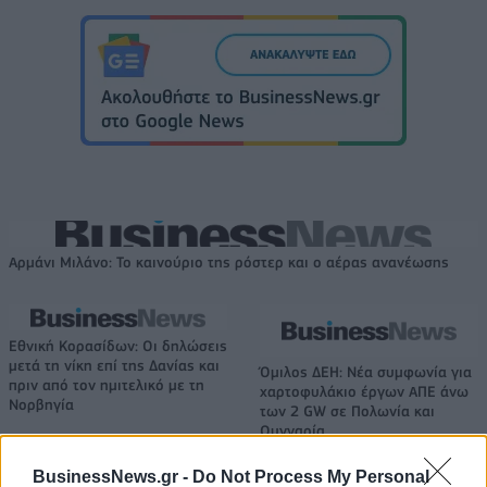
Αρμάνι Μιλάνο: Το καινούριο της ρόστερ και ο αέρας ανανέωσης
Εθνική Κορασίδων: Οι δηλώσεις
μετά τη νίκη επί της Δανίας και
Όμιλος ΔΕΗ: Νέα συμφωνία για
πριν από τον ημιτελικό με τη
χαρτοφυλάκιο έργων ΑΠΕ άνω
Νορβηγία
των 2 GW σε Πολωνία και
Ουγγαρία
BusinessNews.gr -
Do Not Process My Personal