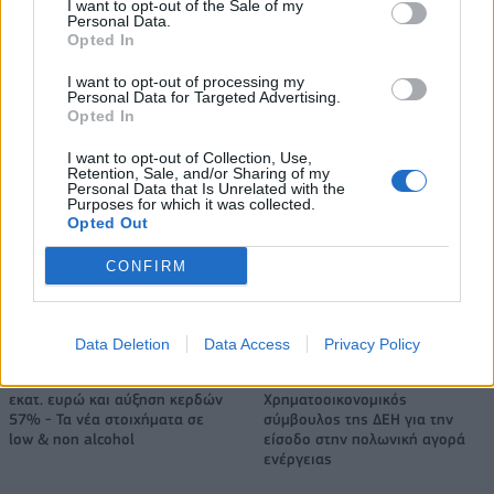
I want to opt-out of the Sale of my
Personal Data.
Νέο Audi A2 e-tron με στόχο την κορυφή της αποδοτικότητας
Opted In
I want to opt-out of processing my
Personal Data for Targeted Advertising.
Opted In
Σασλόγλου: «Ξεχνάμε ό,τι έγινε
Εθνική Κορασίδων: Νίκησε με
και προχωράμε»
74-65 τη Δανία και παίζει
I want to opt-out of Collection, Use,
ημιτελικό με τη Νορβηγία
Retention, Sale, and/or Sharing of my
Personal Data that Is Unrelated with the
Purposes for which it was collected.
Opted Out
Ελληνική Αναπτυξιακή Τράπεζα: Με «προίκα» 2 δισ. ευρώ ανοίγει
CONFIRM
δρόμο για δάνεια έως 5 δισ. σε μικρομεσαίες
Data Deletion
Data Access
Privacy Policy
Β.Σ. Καρούλιας: Τζίρος 98,7
Deloitte Ελλάδος:
εκατ. ευρώ και αύξηση κερδών
Χρηματοοικονομικός
57% - Τα νέα στοιχήματα σε
σύμβουλος της ΔΕΗ για την
low & non alcohol
είσοδο στην πολωνική αγορά
ενέργειας