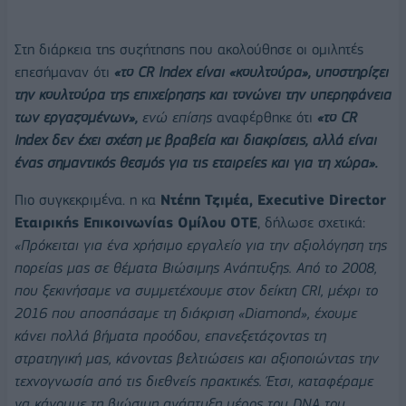
Στη διάρκεια της συζήτησης που ακολούθησε οι ομιλητές
επεσήμαναν ότι
«το
CR
Index
είναι «κουλτούρα», υποστηρίζει
την κουλτούρα της επιχείρησης και τονώνει την υπερηφάνεια
των εργαζομένων»,
ενώ επίσης
αναφέρθηκε ότι
«το
CR
Index
δεν έχει σχέση με βραβεία και διακρίσεις, αλλά είναι
ένας σημαντικός θεσμός για τις εταιρείες και για τη χώρα».
Πιο συγκεκριμένα. η κα
Ντέπη Τζιμέα,
Executive
Director
Εταιρικής Επικοινωνίας
Ομίλου ΟΤΕ
, δήλωσε σχετικά:
«Πρόκειται για ένα χρήσιμο εργαλείο για την αξιολόγηση της
πορείας μας σε θέματα Βιώσιμης Ανάπτυξης. Από το 2008,
που ξεκινήσαμε να συμμετέχουμε στον δείκτη
CRI
, μέχρι το
2016 που αποσπάσαμε τη διάκριση «Diamond», έχουμε
κάνει πολλά βήματα προόδου, επανεξετάζοντας τη
στρατηγική μας, κάνοντας βελτιώσεις και αξιοποιώντας την
τεχνογνωσία από τις διεθνείς πρακτικές. Έτσι, καταφέραμε
να κάνουμε τη βιώσιμη ανάπτυξη μέρος του DNA του