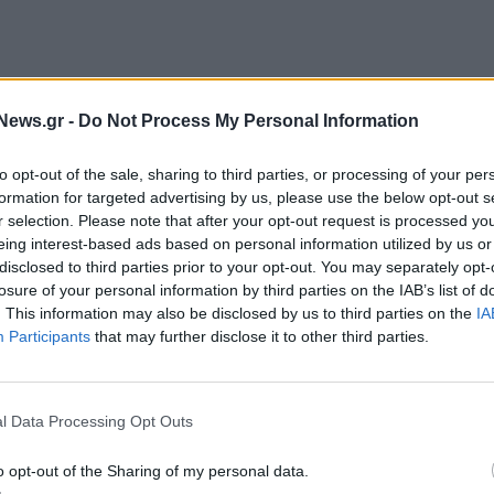
 200 συνάνθρωποί μας από 20 δομές ψυχικής
News.gr -
Do Not Process My Personal Information
 που έχουν έρθει αντιμέτωποι με ζητήματα ψυχικής
to opt-out of the sale, sharing to third parties, or processing of your per
τους μάχη για να ανταπεξέλθουν στις προκλήσεις
formation for targeted advertising by us, please use the below opt-out s
θένειες και συγχρόνως να διαχειριστούν το
r selection. Please note that after your opt-out request is processed y
ους ανθρώπους, το μπάσκετ αποτελεί σημαντική
eing interest-based ads based on personal information utilized by us or
disclosed to third parties prior to your opt-out. You may separately opt-
ργικά μέλη της κοινωνίας.
losure of your personal information by third parties on the IAB’s list of
. This information may also be disclosed by us to third parties on the
IA
ntal Hoops». Μέσα από αγώνες μπάσκετ 3x3 να
Participants
that may further disclose it to other third parties.
 νιώσουν μέρη του συνόλου και σε όλους εμάς να
ήν τη σπουδαία τους προσπάθεια.
l Data Processing Opt Outs
ι φωνές, τα τύμπανα ήχησαν, χορευτές μας
ους εαυτό και η βραδιά έκλεισε με τον εορτασμό
o opt-out of the Sharing of my personal data.