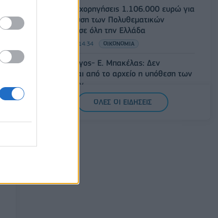
ΥΠΠΟ: Επιχορηγήσεις 1.106.000 ευρώ για
την ενίσχυση των Πολυθεματικών
Φεστιβάλ σε όλη την Ελλάδα
07/08/2026 - 14:34
ΟΙΚΟΝΟΜΙΑ
Άρειος Πάγος- Ε. Μπακέλας: Δεν
ανασύρεται από το αρχείο η υπόθεση των
υποκλοπών
07/08/2026 - 14:11
ΕΛΛΑΔΑ
ΟΛΕΣ ΟΙ ΕΙΔΗΣΕΙΣ
Σαουδική Αραβία, Τουρκία και Πακιστάν
υπογράφουν κοινή αμυντική συμφωνία
07/08/2026 - 13:47
ΚΟΣΜΟΣ