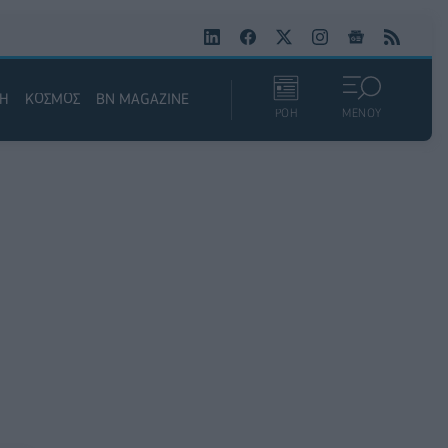
ΚΗ
ΚΟΣΜΟΣ
BN MAGAZINE
ΡΟΗ
ΜΕΝΟΥ