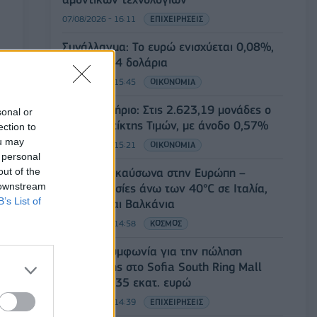
07/08/2026 - 16:11
ΕΠΙΧΕΙΡΗΣΕΙΣ
Συνάλλαγμα: Το ευρώ ενισχύεται 0,08%,
στα 1,1534 δολάρια
07/08/2026 - 15:45
ΟΙΚΟΝΟΜΙΑ
Χρηματιστήριο: Στις 2.623,19 μονάδες ο
sonal or
Γενικός Δείκτης Τιμών, με άνοδο 0,57%
ection to
ou may
07/08/2026 - 15:21
ΟΙΚΟΝΟΜΙΑ
 personal
out of the
Νέο κύμα καύσωνα στην Ευρώπη –
 downstream
Θερμοκρασίες άνω των 40°C σε Ιταλία,
B’s List of
Ισπανία και Βαλκάνια
07/08/2026 - 14:58
ΚΟΣΜΟΣ
Fourlis: Συμφωνία για την πώληση
συμμετοχής στο Sofia South Ring Mall
έναντι 49,35 εκατ. ευρώ
07/08/2026 - 14:39
ΕΠΙΧΕΙΡΗΣΕΙΣ