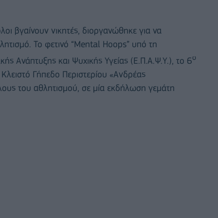
λοι βγαίνουν νικητές, διοργανώθηκε για να
θλητισμό. Το φετινό “Mental Hoops” υπό τη
ο
ής Ανάπτυξης και Ψυχικής Υγείας (Ε.Π.Α.Ψ.Υ.), το 6
 Κλειστό Γήπεδο Περιστερίου «Ανδρέας
λους του αθλητισμού, σε μία εκδήλωση γεμάτη