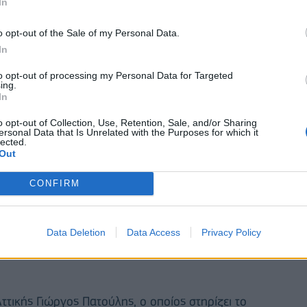
In
ενώ την σκυτάλη της παρουσίασης της ημέρας
 Πούμπουρας ξεσηκώνοντας ακόμα περισσότερο το
o opt-out of the Sale of my Personal Data.
ετικές του γνώσεις αλλά και η Ελένη με το χαμόγελο
In
eakage του αγώνα με ένα μοναδικό τρόπο.
to opt-out of processing my Personal Data for Targeted
ing.
In
o opt-out of Collection, Use, Retention, Sale, and/or Sharing
ersonal Data that Is Unrelated with the Purposes for which it
lected.
Out
CONFIRM
Data Deletion
Data Access
Privacy Policy
ττικής Γιώργος Πατούλης, ο οποίος στηρίζει το