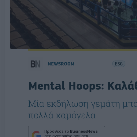
NEWSROOM
ESG
Mental Hoops: Καλάθ
Μία εκδήλωση γεμάτη μπάσ
πολλά χαμόγελα
Πρόσθεσε το
BusinessNews
στα αγαπημένα σου στη