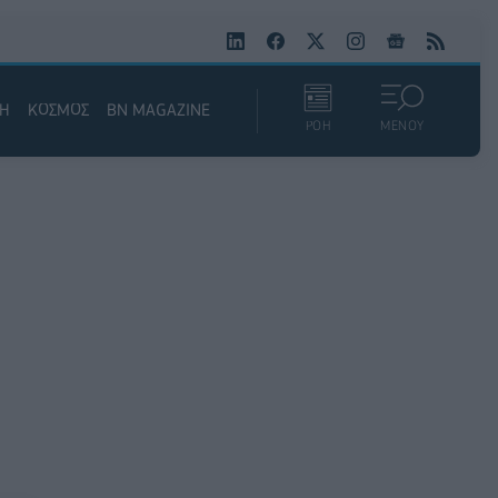
ΚΗ
ΚΟΣΜΟΣ
BN MAGAZINE
ΡΟΗ
ΜΕΝΟΥ