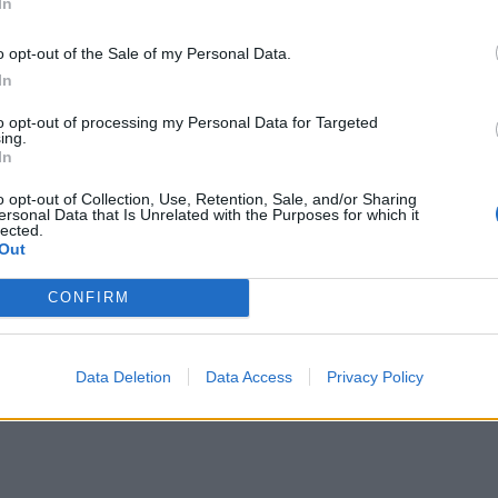
In
υσκευασίες, οι καταναλωτές θα τις ανακυκλώνουν με
o opt-out of the Sale of my Personal Data.
In
υμη βάση, υπό την επιστημονική επίβλεψη του
to opt-out of processing my Personal Data for Targeted
τρονικού Επιχειρείν ELTRUN του Οικονομικού
ing.
ν ηλεκτρονική πλατφόρμα της εταιρίας ερευνών THE
In
νάλυση των ανώνυμων απαντήσεων έγινε από την
o opt-out of Collection, Use, Retention, Sale, and/or Sharing
ersonal Data that Is Unrelated with the Purposes for which it
UN του Οικονομικού Πανεπιστημίου Αθηνών.
lected.
Out
CONFIRM
Data Deletion
Data Access
Privacy Policy