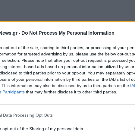
News.gr -
Do Not Process My Personal Information
to opt-out of the sale, sharing to third parties, or processing of your per
formation for targeted advertising by us, please use the below opt-out s
r selection. Please note that after your opt-out request is processed y
S (Deposit – Return System) θα σχεδιαστεί και θα
eing interest-based ads based on personal information utilized by us or
μου 4736/2020 και σχετικών ευρωπαϊκών οδηγιών
disclosed to third parties prior to your opt-out. You may separately opt-
losure of your personal information by third parties on the IAB’s list of
 ευρωπαϊκές χώρες.
. This information may also be disclosed by us to third parties on the
IA
Participants
that may further disclose it to other third parties.
ς κατά την αγορά από τα καταστήματα super
 και μεγάλων πλαστικών μπουκαλιών (π.χ. νερού,
λουμινίου (π.χ. αναψυκτικών, μπύρας), θα
l Data Processing Opt Outs
ίο όμως θα τους επιστρέφεται στο σύνολό του από
o opt-out of the Sharing of my personal data.
ν επιστροφή των άδειων πλαστικών μπουκαλιών /