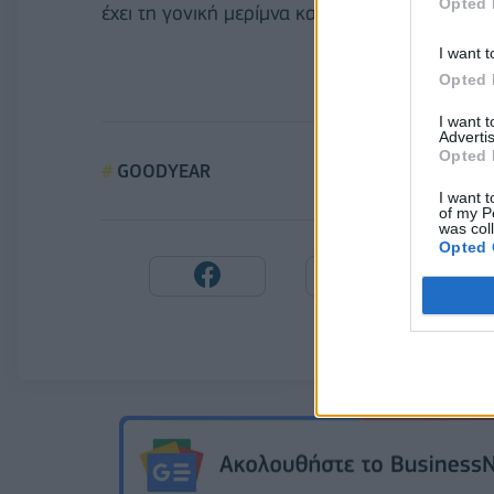
Opted 
έχει τη γονική μερίμνα καθώς και την επιμέλει
I want t
Opted 
I want 
Advertis
Opted 
GOODYEAR
I want t
of my P
was col
Opted 