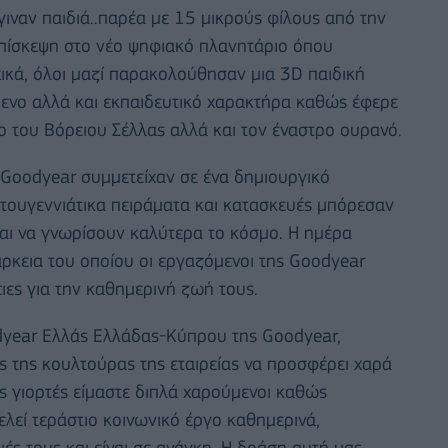
ναν παιδιά..παρέα με 15 μικρούς φίλους από την
επίσκεψη στο νέο ψηφιακό πλανητάριο όπου
χικά, όλοι μαζί παρακολούθησαν μια 3D παιδική
χόμενο αλλά και εκπαιδευτικό χαρακτήρα καθώς έφερε
ο του Βόρειου Σέλλας αλλά και τον έναστρο ουρανό.
 Goodyear συμμετείχαν σε ένα δημιουργικό
στουγεννιάτικα πειράματα και κατασκευές μπόρεσαν
και να γνωρίσουν καλύτερα το κόσμο. Η ημέρα
άρκεια του οποίου οι εργαζόμενοι της Goodyear
ιες για την καθημερινή ζωή τους.
dyear Ελλάς Ελλάδας-Κύπρου της Goodyear,
ς της κουλτούρας της εταιρείας να προσφέρει χαρά
ις γιορτές είμαστε διπλά χαρούμενοι καθώς
λεί τεράστιο κοινωνικό έργο καθημερινά,
ές τους και είναι σε ανάγκη. Η δράση αυτή μας