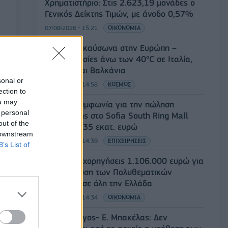
Χρηματιστήριο: Στις 2.623,19 μονάδες ο
Γενικός Δείκτης Τιμών, με άνοδο 0,57%
07/08/2026 - 15:21
ΟΙΚΟΝΟΜΙΑ
Νέο κύμα καύσωνα στην Ευρώπη –
Θερμοκρασίες άνω των 40°C σε Ιταλία,
Ισπανία και Βαλκάνια
sonal or
07/08/2026 - 14:58
ΚΟΣΜΟΣ
ection to
ou may
Fourlis: Συμφωνία για την πώληση
 personal
συμμετοχής στο Sofia South Ring Mall
out of the
έναντι 49,35 εκατ. ευρώ
 downstream
07/08/2026 - 14:39
ΕΠΙΧΕΙΡΗΣΕΙΣ
B’s List of
ΥΠΠΟ: Επιχορηγήσεις 1.106.000 ευρώ για
την ενίσχυση των Πολυθεματικών
Φεστιβάλ σε όλη την Ελλάδα
07/08/2026 - 14:34
ΟΙΚΟΝΟΜΙΑ
Άρειος Πάγος- Ε. Μπακέλας: Δεν