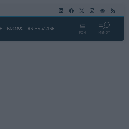
ΚΗ
ΚΟΣΜΟΣ
BN MAGAZINE
ΡΟΗ
ΜΕΝΟΥ