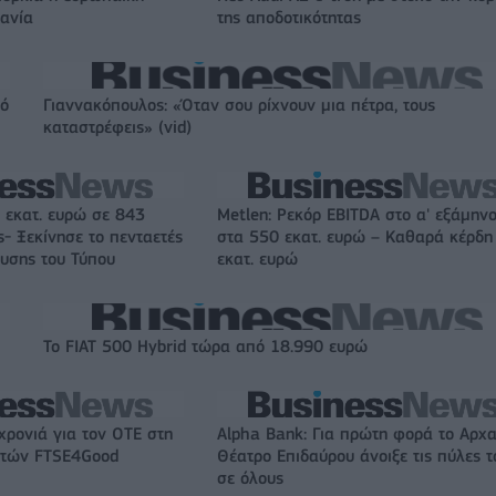
χανία
της αποδοτικότητας
πό
Γιαννακόπουλος: «Όταν σου ρίχνουν μια πέτρα, τους
καταστρέφεις» (vid)
 εκατ. ευρώ σε 843
Metlen: Ρεκόρ EBITDA στο α' εξάμηνο
- Ξεκίνησε το πενταετές
στα 550 εκατ. ευρώ – Καθαρά κέρδη
υσης του Τύπου
εκατ. ευρώ
Το FIAT 500 Hybrid τώρα από 18.990 ευρώ
χρονιά για τον ΟΤΕ στη
Alpha Bank: Για πρώτη φορά το Αρχα
ικτών FTSE4Good
Θέατρο Επιδαύρου άνοιξε τις πύλες τ
σε όλους