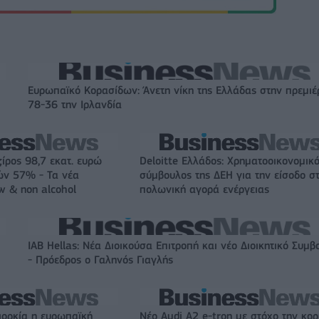
Ευρωπαϊκό Κορασίδων: Άνετη νίκη της Ελλάδας στην πρεμιέ
78-36 την Ιρλανδία
ζίρος 98,7 εκατ. ευρώ
Deloitte Ελλάδος: Χρηματοοικονομικ
ών 57% - Τα νέα
σύμβουλος της ΔΕΗ για την είσοδο σ
w & non alcohol
πολωνική αγορά ενέργειας
IAB Hellas: Νέα Διοικούσα Επιτροπή και νέο Διοικητικό Συμβ
- Πρόεδρος ο Γαληνός Γιαγλής
ιορκία η ευρωπαϊκή
Νέο Audi A2 e-tron με στόχο την κο