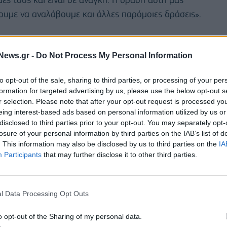
νουμε να αναλάβουμε και άλλες παρόμοιες δράσεις».
News.gr -
Do Not Process My Personal Information
to opt-out of the sale, sharing to third parties, or processing of your per
formation for targeted advertising by us, please use the below opt-out s
r selection. Please note that after your opt-out request is processed y
eing interest-based ads based on personal information utilized by us or
disclosed to third parties prior to your opt-out. You may separately opt-
losure of your personal information by third parties on the IAB’s list of
. This information may also be disclosed by us to third parties on the
IA
Participants
that may further disclose it to other third parties.
ην παιδική μέριμνα και προστασία αλλά και στην
l Data Processing Opt Outs
 δη στη μόνη μητέρα. Αυτή τη στιγμή στηρίζει
o opt-out of the Sharing of my personal data.
περισσότερα εκ των οποίων η Κιβωτός του Κόσμου