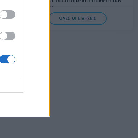
ανασύρεται από το αρχείο η υπόθεση των
υποκλοπών
07/08/2026 - 14:11
ΕΛΛΑΔΑ
ΟΛΕΣ ΟΙ ΕΙΔΗΣΕΙΣ
Σαουδική Αραβία, Τουρκία και Πακιστάν
υπογράφουν κοινή αμυντική συμφωνία
07/08/2026 - 13:47
ΚΟΣΜΟΣ