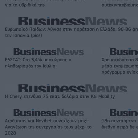
για τα υβριδικά της
αυτοκινητοβιομη
Ευρωπαϊκό Παίδων: Λύγισε στην παράταση η Ελλάδα, 96-86 α
την Ισπανία (pics)
ΕΛΣΤΑΤ: Στο 3,4% υποχώρησε ο
Χρηματοδότηση 8
πληθωρισμός τον Ιούλιο
μέσα ενημέρωσης
πρόγραμμα ενίσχ
Η Chery επενδύει 75 εκατ. δολάρια στην KG Mobility
Ατρόμητος και Novibet συνεχίζουν μαζί:
18η συνεχόμενη 
Ανανέωση της συνεργασίας τους μέχρι το
διεθνή σειρά δε
2028