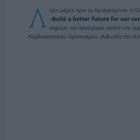
Λ
ίγες μέρες πριν τα Χριστούγεννα, η G
«
Build
a
better
future
for
our
co
εορτών για προσφορά, αγάπη και χαρ
Κερδοσκοπικού Οργανισμού «Κιβωτός του Κό